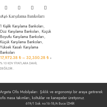
1846 Karşılama Bankoları
1 Kişilik Karşılama Bankoları
,
Düz Karşılama Bankoları
,
Küçük
Boyutlu Karşılama Bankoları
,
Küçük Karşılama Bankoları
,
Yüksek Kasalı Karşılama
Bankoları
17,972.38
₺
–
32,350.28
₺
+
% 10 KDV FİYATLARA DAHİL
DEĞİLDİR..
Argeta Ofis Mobilyaları: Şıklık ve ergonomiyi bir araya getirerek
ofis masa takımları, koltuklar ve kanepeler üretiyoruz.
619/1 Sok. no:16-18/A Buca İZMİR