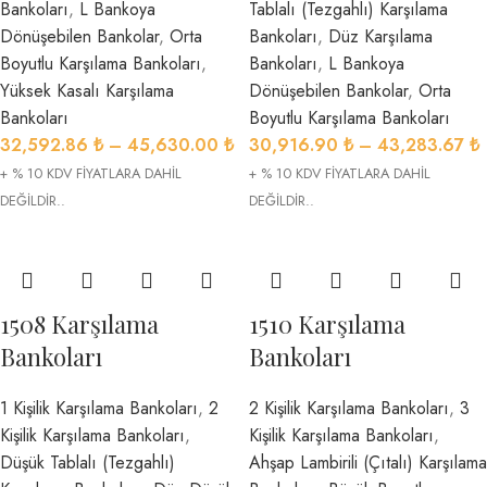
Bankoları
,
L Bankoya
Tablalı (Tezgahlı) Karşılama
Dönüşebilen Bankolar
,
Orta
Bankoları
,
Düz Karşılama
Boyutlu Karşılama Bankoları
,
Bankoları
,
L Bankoya
Yüksek Kasalı Karşılama
Dönüşebilen Bankolar
,
Orta
Bankoları
Boyutlu Karşılama Bankoları
32,592.86
₺
–
45,630.00
₺
30,916.90
₺
–
43,283.67
₺
+ % 10 KDV FİYATLARA DAHİL
+ % 10 KDV FİYATLARA DAHİL
DEĞİLDİR..
DEĞİLDİR..
1508 Karşılama
1510 Karşılama
Bankoları
Bankoları
1 Kişilik Karşılama Bankoları
,
2
2 Kişilik Karşılama Bankoları
,
3
Kişilik Karşılama Bankoları
,
Kişilik Karşılama Bankoları
,
Düşük Tablalı (Tezgahlı)
Ahşap Lambirili (Çıtalı) Karşılama