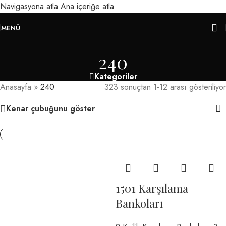
Navigasyona atla
Ana içeriğe atla
MENÜ
240
Kategoriler
Anasayfa
»
240
323 sonuçtan 1-12 arası gösteriliyor
Kenar çubuğunu göster
1501 Karşılama
Bankoları