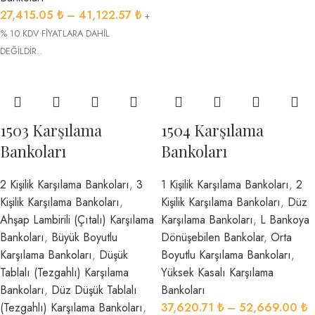
27,415.05
₺
–
41,122.57
₺
+
% 10 KDV FİYATLARA DAHİL
DEĞİLDİR..
1503 Karşılama
1504 Karşılama
Bankoları
Bankoları
2 Kişilik Karşılama Bankoları
,
3
1 Kişilik Karşılama Bankoları
,
2
Kişilik Karşılama Bankoları
,
Kişilik Karşılama Bankoları
,
Düz
Ahşap Lambirili (Çıtalı) Karşılama
Karşılama Bankoları
,
L Bankoya
Bankoları
,
Büyük Boyutlu
Dönüşebilen Bankolar
,
Orta
Karşılama Bankoları
,
Düşük
Boyutlu Karşılama Bankoları
,
Tablalı (Tezgahlı) Karşılama
Yüksek Kasalı Karşılama
Bankoları
,
Düz Düşük Tablalı
Bankoları
(Tezgahlı) Karşılama Bankoları
,
37,620.71
₺
–
52,669.00
₺