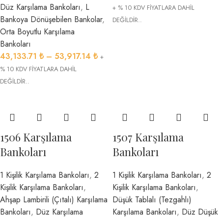
Düz Karşılama Bankoları
,
L
+ % 10 KDV FİYATLARA DAHİL
Bankoya Dönüşebilen Bankolar
,
DEĞİLDİR..
Orta Boyutlu Karşılama
Bankoları
43,133.71
₺
–
53,917.14
₺
+
% 10 KDV FİYATLARA DAHİL
DEĞİLDİR..
1506 Karşılama
1507 Karşılama
Bankoları
Bankoları
1 Kişilik Karşılama Bankoları
,
2
1 Kişilik Karşılama Bankoları
,
2
Kişilik Karşılama Bankoları
,
Kişilik Karşılama Bankoları
,
Ahşap Lambirili (Çıtalı) Karşılama
Düşük Tablalı (Tezgahlı)
Bankoları
,
Düz Karşılama
Karşılama Bankoları
,
Düz Düşük