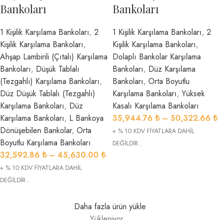
Bankoları
Bankoları
1 Kişilik Karşılama Bankoları
,
2
1 Kişilik Karşılama Bankoları
,
2
Kişilik Karşılama Bankoları
,
Kişilik Karşılama Bankoları
,
Ahşap Lambirili (Çıtalı) Karşılama
Dolaplı Bankolar Karşılama
Bankoları
,
Düşük Tablalı
Bankoları
,
Düz Karşılama
(Tezgahlı) Karşılama Bankoları
,
Bankoları
,
Orta Boyutlu
Düz Düşük Tablalı (Tezgahlı)
Karşılama Bankoları
,
Yüksek
Karşılama Bankoları
,
Düz
Kasalı Karşılama Bankoları
Karşılama Bankoları
,
L Bankoya
35,944.76
₺
–
50,322.66
₺
Dönüşebilen Bankolar
,
Orta
+ % 10 KDV FİYATLARA DAHİL
Boyutlu Karşılama Bankoları
DEĞİLDİR..
32,592.86
₺
–
45,630.00
₺
+ % 10 KDV FİYATLARA DAHİL
DEĞİLDİR..
Daha fazla ürün yükle
Yükleniyor...