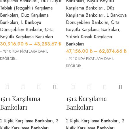
Karşılama Bankoları
,
Düz Düşük
Bankoları
,
Büyük Boyutlu
Tablalı (Tezgahlı) Karşılama
Karşılama Bankoları
,
Düz
Bankoları
,
Düz Karşılama
Karşılama Bankoları
,
L Bankoya
Bankoları
,
L Bankoya
Dönüşebilen Bankolar
,
Orta
Dönüşebilen Bankolar
,
Orta
Boyutlu Karşılama Bankoları
,
Boyutlu Karşılama Bankoları
Yüksek Kasalı Karşılama
30,916.90
₺
–
43,283.67
₺
Bankoları
47,156.00
₺
–
62,874.66
₺
+ % 10 KDV FİYATLARA DAHİL
DEĞİLDİR..
+ % 10 KDV FİYATLARA DAHİL
DEĞİLDİR..
1511 Karşılama
1512 Karşılama
Bankoları
Bankoları
2 Kişilik Karşılama Bankoları
,
3
2 Kişilik Karşılama Bankoları
,
3
Kişilik Karşılama Bankoları
,
Kişilik Karşılama Bankoları
,