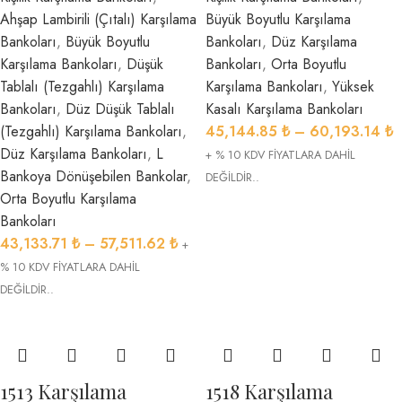
Ahşap Lambirili (Çıtalı) Karşılama
Büyük Boyutlu Karşılama
Bankoları
,
Büyük Boyutlu
Bankoları
,
Düz Karşılama
Karşılama Bankoları
,
Düşük
Bankoları
,
Orta Boyutlu
Tablalı (Tezgahlı) Karşılama
Karşılama Bankoları
,
Yüksek
Bankoları
,
Düz Düşük Tablalı
Kasalı Karşılama Bankoları
(Tezgahlı) Karşılama Bankoları
,
45,144.85
₺
–
60,193.14
₺
Düz Karşılama Bankoları
,
L
+ % 10 KDV FİYATLARA DAHİL
Bankoya Dönüşebilen Bankolar
,
DEĞİLDİR..
Orta Boyutlu Karşılama
Bankoları
43,133.71
₺
–
57,511.62
₺
+
% 10 KDV FİYATLARA DAHİL
DEĞİLDİR..
1513 Karşılama
1518 Karşılama