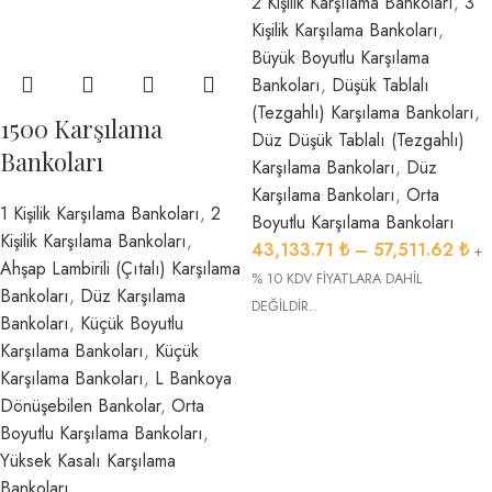
2 Kişilik Karşılama Bankoları
,
3
Kişilik Karşılama Bankoları
,
Büyük Boyutlu Karşılama
Bankoları
,
Düşük Tablalı
(Tezgahlı) Karşılama Bankoları
,
1500 Karşılama
Düz Düşük Tablalı (Tezgahlı)
Bankoları
Karşılama Bankoları
,
Düz
Karşılama Bankoları
,
Orta
1 Kişilik Karşılama Bankoları
,
2
Boyutlu Karşılama Bankoları
Kişilik Karşılama Bankoları
,
43,133.71
₺
–
57,511.62
₺
+
Ahşap Lambirili (Çıtalı) Karşılama
% 10 KDV FİYATLARA DAHİL
Bankoları
,
Düz Karşılama
DEĞİLDİR..
Bankoları
,
Küçük Boyutlu
Karşılama Bankoları
,
Küçük
Karşılama Bankoları
,
L Bankoya
Dönüşebilen Bankolar
,
Orta
Boyutlu Karşılama Bankoları
,
Yüksek Kasalı Karşılama
Bankoları