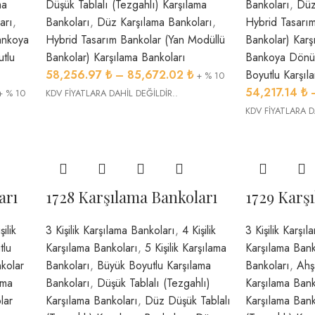
ma
Düşük Tablalı (Tezgahlı) Karşılama
Bankoları
,
Düz
arı
,
Bankoları
,
Düz Karşılama Bankoları
,
Hybrid Tasarım
ankoya
Hybrid Tasarım Bankolar (Yan Modüllü
Bankolar) Karş
tlu
Bankolar) Karşılama Bankoları
Bankoya Dönüş
58,256.97
₺
–
85,672.02
₺
Boyutlu Karşıl
+ % 10
54,217.14
₺
+ % 10
KDV FİYATLARA DAHİL DEĞİLDİR..
KDV FİYATLARA D
arı
1728 Karşılama Bankoları
1729 Karş
şilik
3 Kişilik Karşılama Bankoları
,
4 Kişilik
3 Kişilik Karşı
tlu
Karşılama Bankoları
,
5 Kişilik Karşılama
Karşılama Bank
kolar
Bankoları
,
Büyük Boyutlu Karşılama
Bankoları
,
Ahşa
ama
Bankoları
,
Düşük Tablalı (Tezgahlı)
Karşılama Bank
lar
Karşılama Bankoları
,
Düz Düşük Tablalı
Karşılama Bank