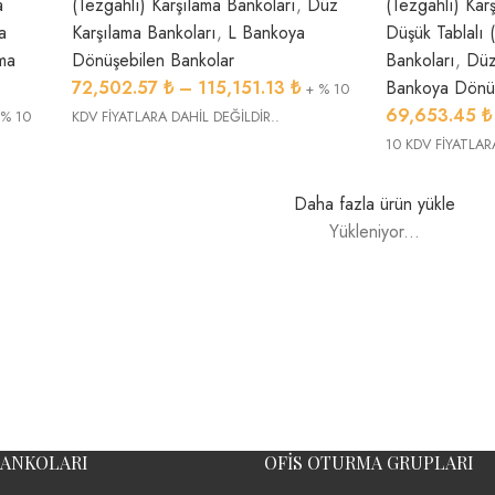
a
(Tezgahlı) Karşılama Bankoları
,
Düz
(Tezgahlı) Kar
a
Karşılama Bankoları
,
L Bankoya
Düşük Tablalı 
ama
Dönüşebilen Bankolar
Bankoları
,
Düz
72,502.57
₺
–
115,151.13
₺
Bankoya Dönüş
+ % 10
69,653.45
₺
 % 10
KDV FİYATLARA DAHİL DEĞİLDİR..
10 KDV FİYATLAR
Daha fazla ürün yükle
Yükleniyor...
BANKOLARI
OFIS OTURMA GRUPLARI