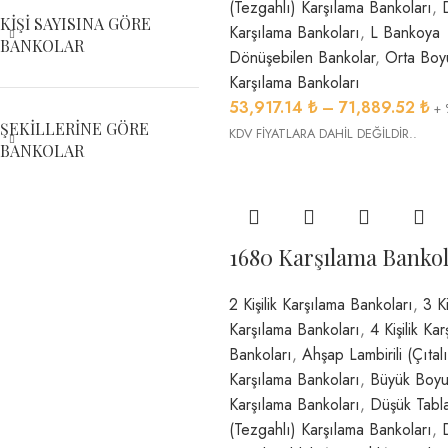
(Tezgahlı) Karşılama Bankoları
,
KIŞI SAYISINA GÖRE
Karşılama Bankoları
,
L Bankoya
BANKOLAR
Dönüşebilen Bankolar
,
Orta Boyu
Karşılama Bankoları
53,917.14
₺
–
71,889.52
₺
+ 
ŞEKILLERINE GÖRE
KDV FİYATLARA DAHİL DEĞİLDİR..
BANKOLAR
1680 Karşılama Bankol
2 Kişilik Karşılama Bankoları
,
3 Ki
Karşılama Bankoları
,
4 Kişilik Ka
Bankoları
,
Ahşap Lambirili (Çıtalı
Karşılama Bankoları
,
Büyük Boyu
Karşılama Bankoları
,
Düşük Tabla
(Tezgahlı) Karşılama Bankoları
,