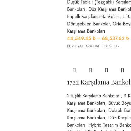
Düşük Tablalı (Tezgahlı) Karşıla
Bankoları
,
Düz Karşılama Bankol
Engelli Karşılama Bankoları
,
L B
Dönüşebilen Bankolar
,
Orta Boyu
Karşılama Bankoları
44,549.45
₺
–
68,537.62
₺
KDV FİYATLARA DAHİL DEĞİLDİR..
1722 Karşılama Bankol
2 Kişilik Karşılama Bankoları
,
3 Ki
Karşılama Bankoları
,
Büyük Boyu
Karşılama Bankoları
,
Dolaplı Ban
Karşılama Bankoları
,
Düz Karşıl
Bankoları
,
Hybrid Tasarım Banko