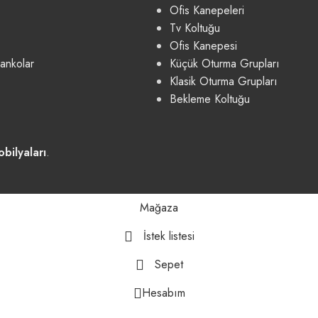
Ofis Kanepeleri
Tv Koltuğu
Ofis Kanepesi
ankolar
Küçük Oturma Grupları
Klasik Oturma Grupları
Bekleme Koltuğu
bilyaları
.
Mağaza
İstek listesi
Sepet
Hesabım