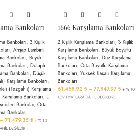
ılama Bankoları
1666 Karşılama Bankoları
lama Bankoları
,
3 Kişilik
2 Kişilik Karşılama Bankoları
,
3 Kişilik
oları
,
Ahşap Lambirili
Karşılama Bankoları
,
Büyük Boyutlu
ama Bankoları
,
Büyük
Karşılama Bankoları
,
Düz Karşılama
ama Bankoları
,
Dolaplı
Bankoları
,
Orta Boyutlu Karşılama
lama Bankoları
,
Düşük
Bankoları
,
Yüksek Kasalı Karşılama
lı) Karşılama Bankoları
,
Bankoları
alı (Tezgahlı) Karşılama
61,458.92
₺
–
77,847.97
₺
+ % 10
 Karşılama Bankoları
,
L
KDV FİYATLARA DAHİL DEĞİLDİR..
ebilen Bankolar
,
Orta
ama Bankoları
–
71,479.35
₺
+ % 10
AHİL DEĞİLDİR..