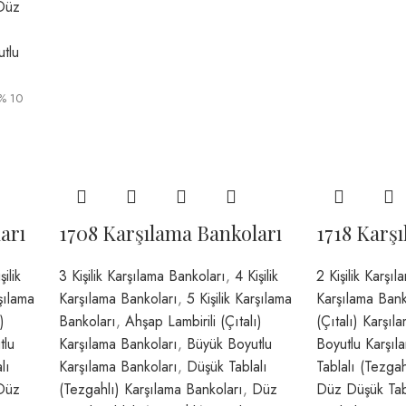
Düz
tlu
% 10
arı
1708 Karşılama Bankoları
1718 Karş
şilik
3 Kişilik Karşılama Bankoları
,
4 Kişilik
2 Kişilik Karşı
rşılama
Karşılama Bankoları
,
5 Kişilik Karşılama
Karşılama Bank
)
Bankoları
,
Ahşap Lambirili (Çıtalı)
(Çıtalı) Karşıl
tlu
Karşılama Bankoları
,
Büyük Boyutlu
Boyutlu Karşıl
lı
Karşılama Bankoları
,
Düşük Tablalı
Tablalı (Tezgah
Düz
(Tezgahlı) Karşılama Bankoları
,
Düz
Düz Düşük Tabl