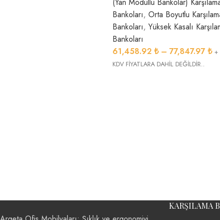
(Yan Modüllü Bankolar) Karşılam
Bankoları
,
Orta Boyutlu Karşılam
Bankoları
,
Yüksek Kasalı Karşıl
Bankoları
61,458.92
₺
–
77,847.97
₺
+
KDV FİYATLARA DAHİL DEĞİLDİR..
KARŞILAMA 
Argeta Ofis Mobilyaları: Şıklık ve ergonomiyi