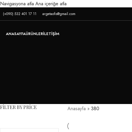
Navigasyona atla
Ana içeriğe atla
(+090) 532 401 17 11
argetaofis@gmail.com
ANASAYFA
ÜRÜNLER
İLETIŞIM
FILTER BY PRICE
Anasayfa
»
380