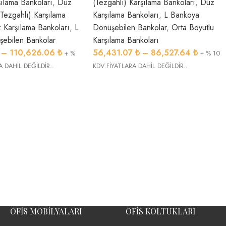
şılama Bankoları
,
Düz
(Tezgahlı) Karşılama Bankoları
,
Düz
(Tezgahlı) Karşılama
Karşılama Bankoları
,
L Bankoya
 Karşılama Bankoları
,
L
Dönüşebilen Bankolar
,
Orta Boyutlu
ebilen Bankolar
Karşılama Bankoları
–
110,626.06
₺
56,431.07
₺
–
86,527.64
₺
+ %
+ % 10
A DAHİL DEĞİLDİR..
KDV FİYATLARA DAHİL DEĞİLDİR..
OFIS MOBILYALARI
OFIS KOLTUKLARI