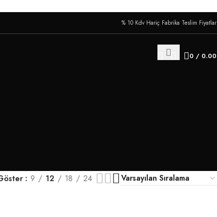
% 10 Kdv Hariç Fabrika Teslim Fiyatları
0
/
0.0
Göster
9
12
18
24