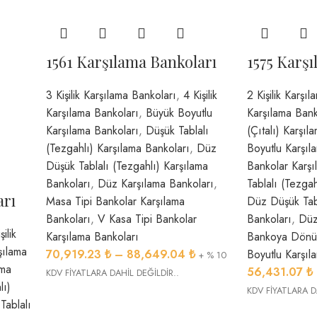
1561 Karşılama Bankoları
1575 Karş
3 Kişilik Karşılama Bankoları
,
4 Kişilik
2 Kişilik Karşı
Karşılama Bankoları
,
Büyük Boyutlu
Karşılama Bank
Karşılama Bankoları
,
Düşük Tablalı
(Çıtalı) Karşıl
(Tezgahlı) Karşılama Bankoları
,
Düz
Boyutlu Karşıl
Düşük Tablalı (Tezgahlı) Karşılama
Bankolar Karşı
Bankoları
,
Düz Karşılama Bankoları
,
Tablalı (Tezgah
arı
Masa Tipi Bankolar Karşılama
Düz Düşük Tabl
Bankoları
,
V Kasa Tipi Bankolar
Bankoları
,
Düz
şilik
Karşılama Bankoları
Bankoya Dönüş
rşılama
70,919.23
₺
–
88,649.04
₺
Boyutlu Karşıl
+ % 10
ama
56,431.07
₺
KDV FİYATLARA DAHİL DEĞİLDİR..
lı)
KDV FİYATLARA D
Tablalı