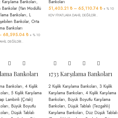
 Karşılama Bankoları
,
Bankoları
 Bankolar (Yan Modüllü
51,403.21
₺
–
65,110.74
₺
+ % 10
ılama Bankoları
,
L
KDV FİYATLARA DAHİL DEĞİLDİR..
ebilen Bankolar
,
Orta
ama Bankoları
–
68,595.04
₺
+ % 10
AHİL DEĞİLDİR..
ılama Bankoları
1733 Karşılama Bankoları
lama Bankoları
,
4 Kişilik
2 Kişilik Karşılama Bankoları
,
3 Kişilik
oları
,
5 Kişilik Karşılama
Karşılama Bankoları
,
4 Kişilik Karşılama
p Lambirili (Çıtalı)
Bankoları
,
Büyük Boyutlu Karşılama
oları
,
Büyük Boyutlu
Bankoları
,
Düşük Tablalı (Tezgahlı)
oları
,
Düşük Tablalı
Karşılama Bankoları
,
Düz Düşük Tablalı