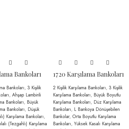
ılama Bankoları
1720 Karşılama Bankoları
lama Bankoları
,
3 Kişilik
2 Kişilik Karşılama Bankoları
,
3 Kişilik
oları
,
Ahşap Lambirili
Karşılama Bankoları
,
Büyük Boyutlu
ama Bankoları
,
Büyük
Karşılama Bankoları
,
Düz Karşılama
ama Bankoları
,
Düşük
Bankoları
,
L Bankoya Dönüşebilen
lı) Karşılama Bankoları
,
Bankolar
,
Orta Boyutlu Karşılama
alı (Tezgahlı) Karşılama
Bankoları
,
Yüksek Kasalı Karşılama