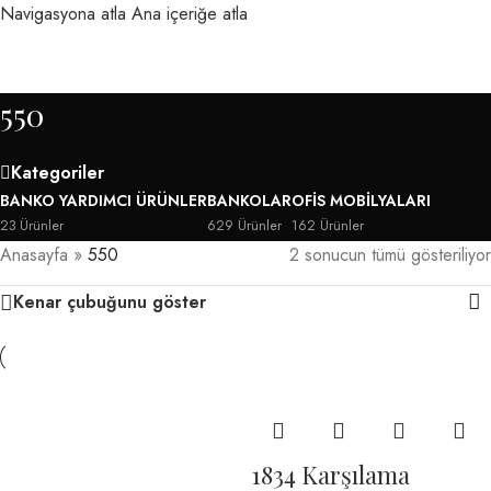
Navigasyona atla
Ana içeriğe atla
MENÜ
550
Kategoriler
BANKO YARDIMCI ÜRÜNLER
BANKOLAR
OFIS MOBILYALARI
23 Ürünler
629 Ürünler
162 Ürünler
Anasayfa
»
550
2 sonucun tümü gösteriliyor
Kenar çubuğunu göster
1834 Karşılama