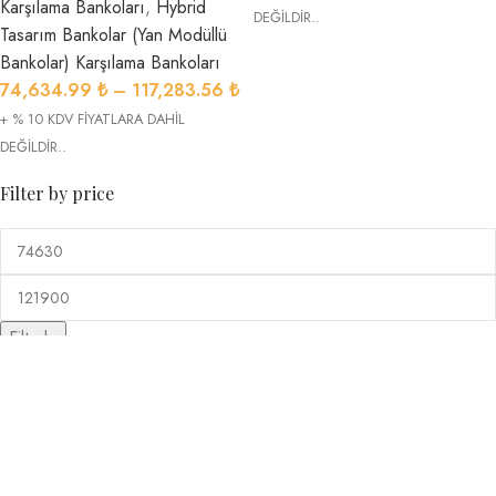
Karşılama Bankoları
,
Hybrid
DEĞİLDİR..
Tasarım Bankolar (Yan Modüllü
Bankolar) Karşılama Bankoları
74,634.99
₺
–
117,283.56
₺
+ % 10 KDV FİYATLARA DAHİL
DEĞİLDİR..
Filter by price
Filtrele
Banko Genişlikleri
Kasa Şekillerine Göre Bankolar
Özeliklerine Göre Bankolar
Kişi Sayısına Göre Bankolar
Şekillerine Göre Bankolar