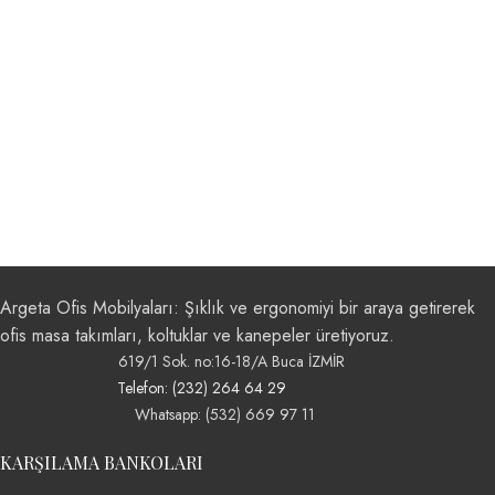
Argeta Ofis Mobilyaları: Şıklık ve ergonomiyi bir araya getirerek
ofis masa takımları, koltuklar ve kanepeler üretiyoruz.
619/1 Sok. no:16-18/A Buca İZMİR
Telefon: (232) 264 64 29
Whatsapp: (532) 669 97 11
KARŞILAMA BANKOLARI