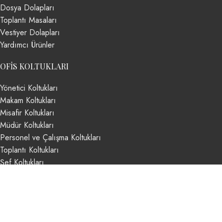
Dosya Dolapları
Toplantı Masaları
Vestiyer Dolapları
Yardımcı Ürünler
OFIS KOLTUKLARI
Yönetici Koltukları
Makam Koltukları
Misafir Koltukları
Müdür Koltukları
Personel ve Çalışma Koltukları
Toplantı Koltukları
Şef Koltukları
Based on
Argeta Ofis Mobilyaları
theme
2024
Argeta Ofis
Mobilyaları
.