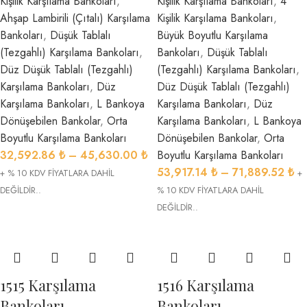
Kişilik Karşılama Bankoları
,
Kişilik Karşılama Bankoları
,
4
Ahşap Lambirili (Çıtalı) Karşılama
Kişilik Karşılama Bankoları
,
Bankoları
,
Düşük Tablalı
Büyük Boyutlu Karşılama
(Tezgahlı) Karşılama Bankoları
,
Bankoları
,
Düşük Tablalı
Düz Düşük Tablalı (Tezgahlı)
(Tezgahlı) Karşılama Bankoları
,
Karşılama Bankoları
,
Düz
Düz Düşük Tablalı (Tezgahlı)
Karşılama Bankoları
,
L Bankoya
Karşılama Bankoları
,
Düz
Dönüşebilen Bankolar
,
Orta
Karşılama Bankoları
,
L Bankoya
Boyutlu Karşılama Bankoları
Dönüşebilen Bankolar
,
Orta
32,592.86
₺
–
45,630.00
₺
Boyutlu Karşılama Bankoları
53,917.14
₺
–
71,889.52
₺
+ % 10 KDV FİYATLARA DAHİL
+
DEĞİLDİR..
% 10 KDV FİYATLARA DAHİL
DEĞİLDİR..
1515 Karşılama
1516 Karşılama
Bankoları
Bankoları