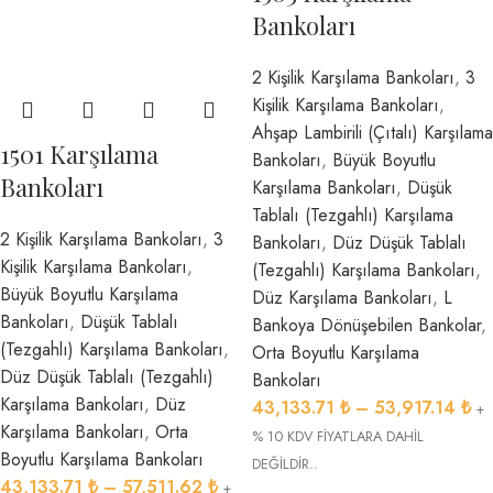
Bankoları
2 Kişilik Karşılama Bankoları
,
3
Kişilik Karşılama Bankoları
,
Ahşap Lambirili (Çıtalı) Karşılama
1501 Karşılama
Bankoları
,
Büyük Boyutlu
Bankoları
Karşılama Bankoları
,
Düşük
Tablalı (Tezgahlı) Karşılama
2 Kişilik Karşılama Bankoları
,
3
Bankoları
,
Düz Düşük Tablalı
Kişilik Karşılama Bankoları
,
(Tezgahlı) Karşılama Bankoları
,
Büyük Boyutlu Karşılama
Düz Karşılama Bankoları
,
L
Bankoları
,
Düşük Tablalı
Bankoya Dönüşebilen Bankolar
,
(Tezgahlı) Karşılama Bankoları
,
Orta Boyutlu Karşılama
Düz Düşük Tablalı (Tezgahlı)
Bankoları
Karşılama Bankoları
,
Düz
43,133.71
₺
–
53,917.14
₺
+
Karşılama Bankoları
,
Orta
% 10 KDV FİYATLARA DAHİL
Boyutlu Karşılama Bankoları
DEĞİLDİR..
43,133.71
₺
–
57,511.62
₺
+