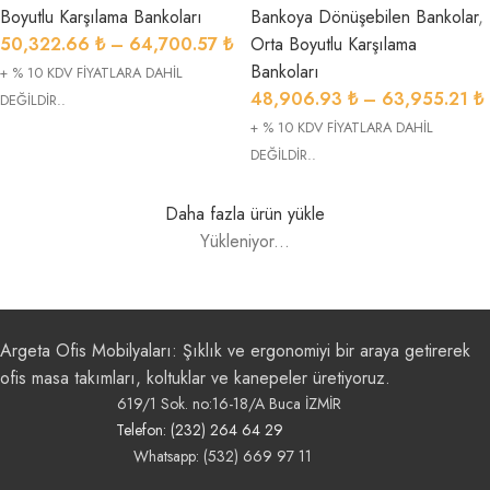
Boyutlu Karşılama Bankoları
Bankoya Dönüşebilen Bankolar
,
50,322.66
₺
–
64,700.57
₺
Orta Boyutlu Karşılama
Bankoları
+ % 10 KDV FİYATLARA DAHİL
48,906.93
₺
–
63,955.21
₺
DEĞİLDİR..
+ % 10 KDV FİYATLARA DAHİL
DEĞİLDİR..
Daha fazla ürün yükle
Yükleniyor...
Argeta Ofis Mobilyaları: Şıklık ve ergonomiyi bir araya getirerek
ofis masa takımları, koltuklar ve kanepeler üretiyoruz.
619/1 Sok. no:16-18/A Buca İZMİR
Telefon: (232) 264 64 29
Whatsapp: (532) 669 97 11