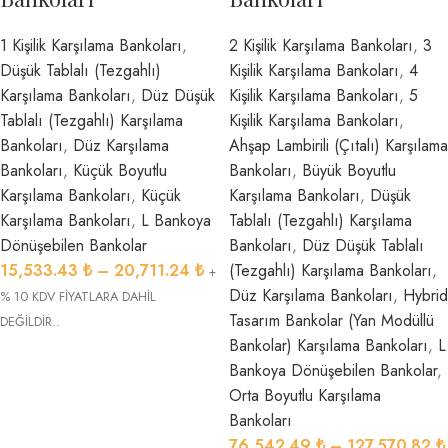
1 Kişilik Karşılama Bankoları
,
2 Kişilik Karşılama Bankoları
,
3
Düşük Tablalı (Tezgahlı)
Kişilik Karşılama Bankoları
,
4
Karşılama Bankoları
,
Düz Düşük
Kişilik Karşılama Bankoları
,
5
Tablalı (Tezgahlı) Karşılama
Kişilik Karşılama Bankoları
,
Bankoları
,
Düz Karşılama
Ahşap Lambirili (Çıtalı) Karşılama
Bankoları
,
Küçük Boyutlu
Bankoları
,
Büyük Boyutlu
Karşılama Bankoları
,
Küçük
Karşılama Bankoları
,
Düşük
Karşılama Bankoları
,
L Bankoya
Tablalı (Tezgahlı) Karşılama
Dönüşebilen Bankolar
Bankoları
,
Düz Düşük Tablalı
15,533.43
₺
–
20,711.24
₺
(Tezgahlı) Karşılama Bankoları
,
+
Düz Karşılama Bankoları
,
Hybrid
% 10 KDV FİYATLARA DAHİL
Tasarım Bankolar (Yan Modüllü
DEĞİLDİR..
Bankolar) Karşılama Bankoları
,
L
Bankoya Dönüşebilen Bankolar
,
Orta Boyutlu Karşılama
Bankoları
76,542.49
₺
–
127,570.82
₺