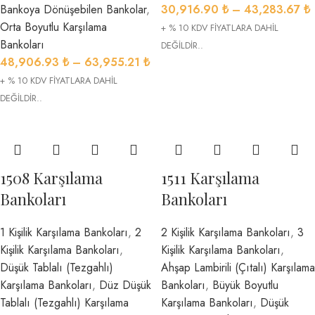
Bankoya Dönüşebilen Bankolar
,
30,916.90
₺
–
43,283.67
₺
Orta Boyutlu Karşılama
+ % 10 KDV FİYATLARA DAHİL
Bankoları
DEĞİLDİR..
48,906.93
₺
–
63,955.21
₺
+ % 10 KDV FİYATLARA DAHİL
DEĞİLDİR..
1508 Karşılama
1511 Karşılama
Bankoları
Bankoları
1 Kişilik Karşılama Bankoları
,
2
2 Kişilik Karşılama Bankoları
,
3
Kişilik Karşılama Bankoları
,
Kişilik Karşılama Bankoları
,
Düşük Tablalı (Tezgahlı)
Ahşap Lambirili (Çıtalı) Karşılama
Karşılama Bankoları
,
Düz Düşük
Bankoları
,
Büyük Boyutlu
Tablalı (Tezgahlı) Karşılama
Karşılama Bankoları
,
Düşük