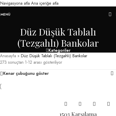
Navigasyona atla
Ana içeriğe atla
MENÜ
Düz Düşük Tablalı
(Tezgahlı) Bankolar
Kategoriler
Anasayfa
»
Düz Düşük Tablalı (Tezgahlı) Bankolar
273 sonuçtan 1-12 arası gösteriliyor
Kenar çubuğunu göster
1503 Karşılama