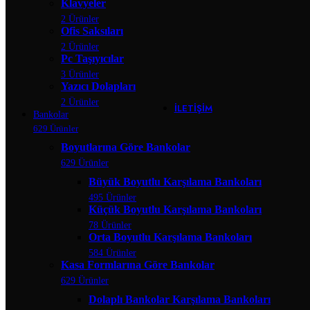
Klavyeler
Banko Yardımcı Ü
2 Ürünler
Banko Ara R
Ofis Saksıları
Çarpma Ka
Kesonlar
2 Ürünler
Klavyeler
Pc Taşıyıcılar
Ofis Saksıla
3 Ürünler
Pc Taşıyıcıl
Yazıcı Dolapları
Yazıcı Dola
2 Ürünler
İLETIŞIM
Bankolar
629 Ürünler
Boyutlarına Göre Bankolar
629 Ürünler
Büyük Boyutlu Karşılama Bankoları
495 Ürünler
Küçük Boyutlu Karşılama Bankoları
78 Ürünler
Orta Boyutlu Karşılama Bankoları
584 Ürünler
Kasa Formlarına Göre Bankolar
629 Ürünler
Dolaplı Bankolar Karşılama Bankoları