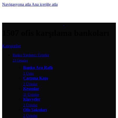
Navigasyona atla
Ana içeriğe atla
MENÜ
1507 ofis karşılama bankoları
Kategoriler
Banko Yardımcı Ürünler
23 Ürünler
Banko Ara Raflı
1 Ürün
Çarpma Kapı
2 Ürünler
Kesonlar
11 Ürünler
Klavyeler
2 Ürünler
Ofis Saksıları
2 Ürünler