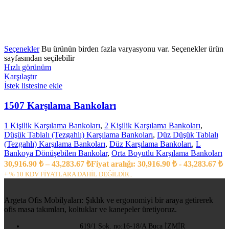
Seçenekler
Bu ürünün birden fazla varyasyonu var. Seçenekler ürün
sayfasından seçilebilir
Hızlı görünüm
Karşılaştır
İstek listesine ekle
1507 Karşılama Bankoları
1 Kişilik Karşılama Bankoları
,
2 Kişilik Karşılama Bankoları
,
Düşük Tablalı (Tezgahlı) Karşılama Bankoları
,
Düz Düşük Tablalı
(Tezgahlı) Karşılama Bankoları
,
Düz Karşılama Bankoları
,
L
Bankoya Dönüşebilen Bankolar
,
Orta Boyutlu Karşılama Bankoları
30,916.90
₺
–
43,283.67
₺
Fiyat aralığı: 30,916.90 ₺ - 43,283.67 ₺
+ % 10 KDV FİYATLARA DAHİL DEĞİLDİR..
Argeta Ofis Mobilyaları: Şıklık ve ergonomiyi bir araya getirerek
ofis masa takımları, koltuklar ve kanepeler üretiyoruz.
619/1 Sok. no:16-18/A Buca İZMİR