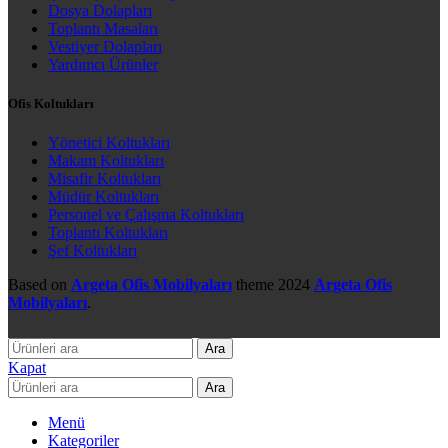
Dosya Dolapları
Toplantı Masaları
Vestiyer Dolapları
Yardımcı Ürünler
Ofis Koltukları
Yönetici Koltukları
Makam Koltukları
Misafir Koltukları
Müdür Koltukları
Personel ve Çalışma Koltukları
Toplantı Koltukları
Şef Koltukları
Based on
Argeta Ofis Mobilyaları
theme
2024
Argeta Ofis
Mobilyaları
.
Ara
Kapat
Ara
Menü
Kategoriler