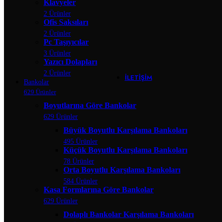
Klavyeler
Banko Yardımcı Ü
2 Ürünler
Banko Ara R
Ofis Saksıları
Çarpma Ka
Kesonlar
2 Ürünler
Klavyeler
Pc Taşıyıcılar
Ofis Saksıla
3 Ürünler
Pc Taşıyıcıl
Yazıcı Dolapları
Yazıcı Dola
2 Ürünler
İLETIŞIM
Bankolar
629 Ürünler
Boyutlarına Göre Bankolar
629 Ürünler
Büyük Boyutlu Karşılama Bankoları
495 Ürünler
Küçük Boyutlu Karşılama Bankoları
78 Ürünler
Orta Boyutlu Karşılama Bankoları
584 Ürünler
Kasa Formlarına Göre Bankolar
629 Ürünler
Dolaplı Bankolar Karşılama Bankoları