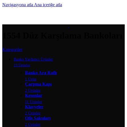
Navigasyona atla
Ana içeriğe atla
MENÜ
1554 Düz Karşılama Bankoları
Kategoriler
Banko Yardımcı Ürünler
23 Ürünler
Banko Ara Raflı
1 Ürün
Çarpma Kapı
2 Ürünler
Kesonlar
11 Ürünler
Klavyeler
2 Ürünler
Ofis Saksıları
2 Ürünler