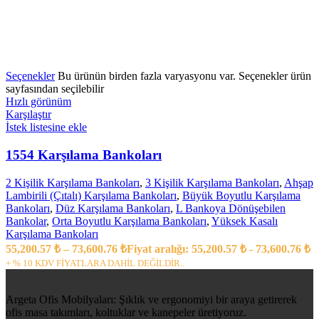
Seçenekler
Bu ürünün birden fazla varyasyonu var. Seçenekler ürün
sayfasından seçilebilir
Hızlı görünüm
Karşılaştır
İstek listesine ekle
1554 Karşılama Bankoları
2 Kişilik Karşılama Bankoları
,
3 Kişilik Karşılama Bankoları
,
Ahşap
Lambirili (Çıtalı) Karşılama Bankoları
,
Büyük Boyutlu Karşılama
Bankoları
,
Düz Karşılama Bankoları
,
L Bankoya Dönüşebilen
Bankolar
,
Orta Boyutlu Karşılama Bankoları
,
Yüksek Kasalı
Karşılama Bankoları
55,200.57
₺
–
73,600.76
₺
Fiyat aralığı: 55,200.57 ₺ - 73,600.76 ₺
+ % 10 KDV FİYATLARA DAHİL DEĞİLDİR..
Argeta Ofis Mobilyaları: Şıklık ve ergonomiyi bir araya getirerek
ofis masa takımları, koltuklar ve kanepeler üretiyoruz.