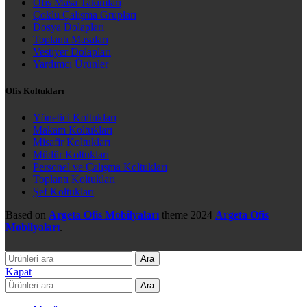
Ofis Masa Takımları
Çoklu Çalışma Grupları
Dosya Dolapları
Toplantı Masaları
Vestiyer Dolapları
Yardımcı Ürünler
Ofis Koltukları
Yönetici Koltukları
Makam Koltukları
Misafir Koltukları
Müdür Koltukları
Personel ve Çalışma Koltukları
Toplantı Koltukları
Şef Koltukları
Based on
Argeta Ofis Mobilyaları
theme
2024
Argeta Ofis
Mobilyaları
.
Ara
Kapat
Ara