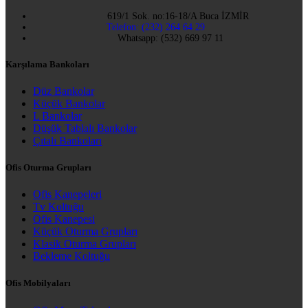
619/1 Sok. no:16-18/A Buca İZMİR
Telefon: (232) 264 64 29
Whatsapp: (532) 669 97 11
Karşılama Bankoları
Düz Bankolar
Küçük Bankolar
L Bankolar
Düşük Tablalı Bankolar
Çıtalı Bankoları
Ofis Oturma Grupları
Ofis Kanepeleri
Tv Koltuğu
Ofis Kanepesi
Küçük Oturma Grupları
Klasik Oturma Grupları
Bekleme Koltuğu
Ofis Mobilyaları