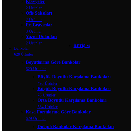
Klavyeler
Banko Yardımcı Ü
2 Ürünler
Banko Ara R
Ofis Saksıları
Çarpma Ka
Kesonlar
2 Ürünler
Klavyeler
Pc Taşıyıcılar
Ofis Saksıla
3 Ürünler
Pc Taşıyıcıl
Yazıcı Dolapları
Yazıcı Dola
2 Ürünler
İLETIŞIM
Bankolar
629 Ürünler
Boyutlarına Göre Bankolar
629 Ürünler
Büyük Boyutlu Karşılama Bankoları
495 Ürünler
Küçük Boyutlu Karşılama Bankoları
78 Ürünler
Orta Boyutlu Karşılama Bankoları
584 Ürünler
Kasa Formlarına Göre Bankolar
629 Ürünler
Dolaplı Bankolar Karşılama Bankoları