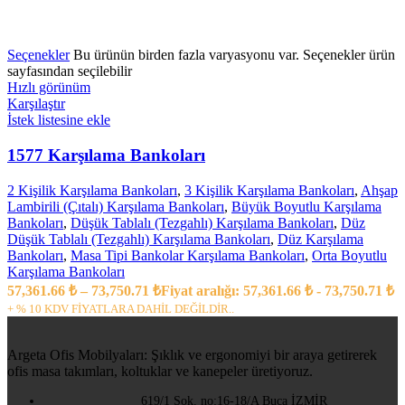
Seçenekler
Bu ürünün birden fazla varyasyonu var. Seçenekler ürün
sayfasından seçilebilir
Hızlı görünüm
Karşılaştır
İstek listesine ekle
1577 Karşılama Bankoları
2 Kişilik Karşılama Bankoları
,
3 Kişilik Karşılama Bankoları
,
Ahşap
Lambirili (Çıtalı) Karşılama Bankoları
,
Büyük Boyutlu Karşılama
Bankoları
,
Düşük Tablalı (Tezgahlı) Karşılama Bankoları
,
Düz
Düşük Tablalı (Tezgahlı) Karşılama Bankoları
,
Düz Karşılama
Bankoları
,
Masa Tipi Bankolar Karşılama Bankoları
,
Orta Boyutlu
Karşılama Bankoları
57,361.66
₺
–
73,750.71
₺
Fiyat aralığı: 57,361.66 ₺ - 73,750.71 ₺
+ % 10 KDV FİYATLARA DAHİL DEĞİLDİR..
Argeta Ofis Mobilyaları: Şıklık ve ergonomiyi bir araya getirerek
ofis masa takımları, koltuklar ve kanepeler üretiyoruz.
619/1 Sok. no:16-18/A Buca İZMİR