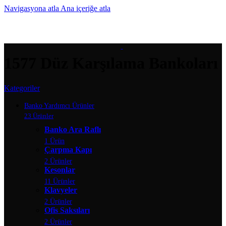
Navigasyona atla
Ana içeriğe atla
MENÜ
1577 Düz Karşılama Bankoları
Kategoriler
Banko Yardımcı Ürünler
23 Ürünler
Banko Ara Raflı
1 Ürün
Çarpma Kapı
2 Ürünler
Kesonlar
11 Ürünler
Klavyeler
2 Ürünler
Ofis Saksıları
2 Ürünler