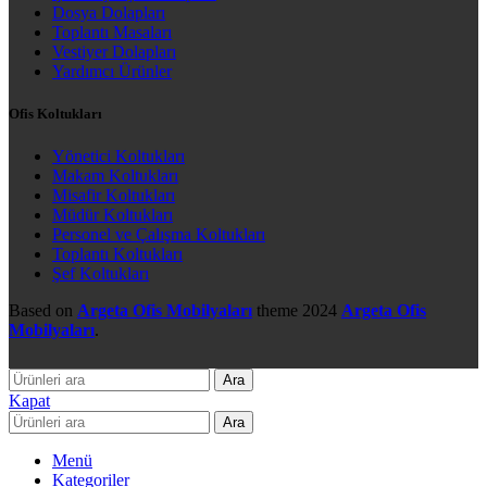
Dosya Dolapları
Toplantı Masaları
Vestiyer Dolapları
Yardımcı Ürünler
Ofis Koltukları
Yönetici Koltukları
Makam Koltukları
Misafir Koltukları
Müdür Koltukları
Personel ve Çalışma Koltukları
Toplantı Koltukları
Şef Koltukları
Based on
Argeta Ofis Mobilyaları
theme
2024
Argeta Ofis
Mobilyaları
.
Ara
Kapat
Ara
Menü
Kategoriler