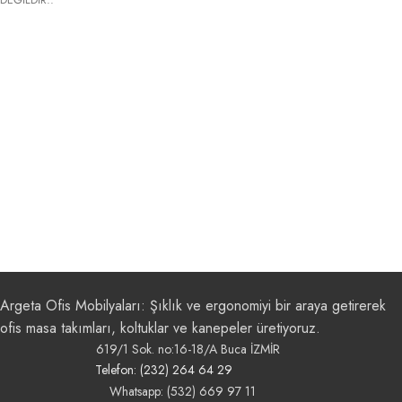
Argeta Ofis Mobilyaları: Şıklık ve ergonomiyi bir araya getirerek
ofis masa takımları, koltuklar ve kanepeler üretiyoruz.
619/1 Sok. no:16-18/A Buca İZMİR
Telefon: (232) 264 64 29
Whatsapp: (532) 669 97 11