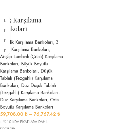
1599 Karşılama
Bankoları
2 Kişilik Karşılama Bankoları
,
3
Kişilik Karşılama Bankoları
,
Ahşap Lambirili (Çıtalı) Karşılama
Bankoları
,
Büyük Boyutlu
Karşılama Bankoları
,
Düşük
Tablalı (Tezgahlı) Karşılama
Bankoları
,
Düz Düşük Tablalı
(Tezgahlı) Karşılama Bankoları
,
Düz Karşılama Bankoları
,
Orta
Boyutlu Karşılama Bankoları
59,708.00
₺
–
76,767.42
₺
+ % 10 KDV FİYATLARA DAHİL
DEĞİLDİR..