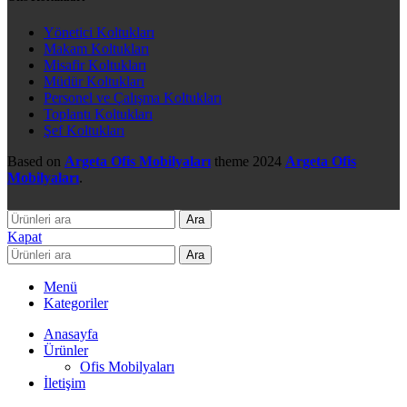
Yönetici Koltukları
Makam Koltukları
Misafir Koltukları
Müdür Koltukları
Personel ve Çalışma Koltukları
Toplantı Koltukları
Şef Koltukları
Based on
Argeta Ofis Mobilyaları
theme
2024
Argeta Ofis
Mobilyaları
.
Ara
Kapat
Ara
Menü
Kategoriler
Anasayfa
Ürünler
Ofis Mobilyaları
İletişim