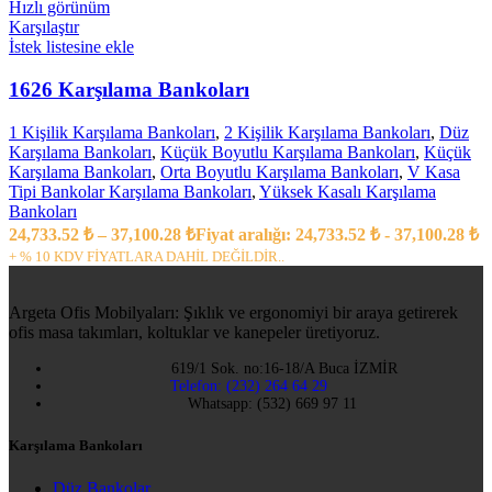
Hızlı görünüm
Karşılaştır
İstek listesine ekle
1626 Karşılama Bankoları
1 Kişilik Karşılama Bankoları
,
2 Kişilik Karşılama Bankoları
,
Düz
Karşılama Bankoları
,
Küçük Boyutlu Karşılama Bankoları
,
Küçük
Karşılama Bankoları
,
Orta Boyutlu Karşılama Bankoları
,
V Kasa
Tipi Bankolar Karşılama Bankoları
,
Yüksek Kasalı Karşılama
Bankoları
24,733.52
₺
–
37,100.28
₺
Fiyat aralığı: 24,733.52 ₺ - 37,100.28 ₺
+ % 10 KDV FİYATLARA DAHİL DEĞİLDİR..
Argeta Ofis Mobilyaları: Şıklık ve ergonomiyi bir araya getirerek
ofis masa takımları, koltuklar ve kanepeler üretiyoruz.
619/1 Sok. no:16-18/A Buca İZMİR
Telefon: (232) 264 64 29
Whatsapp: (532) 669 97 11
Karşılama Bankoları
Düz Bankolar