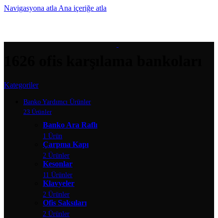
Navigasyona atla
Ana içeriğe atla
MENÜ
1626 ofis karşılama bankoları
Kategoriler
Banko Yardımcı Ürünler
23 Ürünler
Banko Ara Raflı
1 Ürün
Çarpma Kapı
2 Ürünler
Kesonlar
11 Ürünler
Klavyeler
2 Ürünler
Ofis Saksıları
2 Ürünler