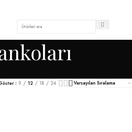
% 10 Kdv Hariç Fabrika Teslim Fiyatları
0
/
0.0
ankoları
Göster
9
12
18
24