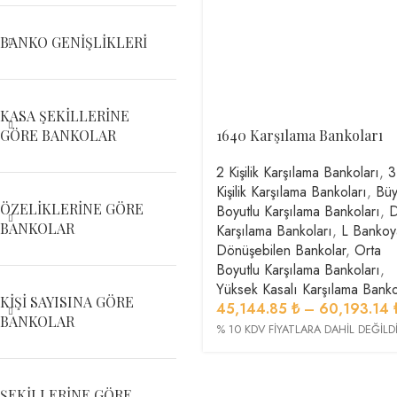
BANKO GENIŞLIKLERI
KASA ŞEKILLERINE
1640 Karşılama Bankoları
GÖRE BANKOLAR
2 Kişilik Karşılama Bankoları
,
3
Kişilik Karşılama Bankoları
,
Büy
ÖZELIKLERINE GÖRE
Boyutlu Karşılama Bankoları
,
BANKOLAR
Karşılama Bankoları
,
L Bankoy
Dönüşebilen Bankolar
,
Orta
Boyutlu Karşılama Bankoları
,
Yüksek Kasalı Karşılama Banko
KIŞI SAYISINA GÖRE
45,144.85
₺
–
60,193.14
BANKOLAR
% 10 KDV FİYATLARA DAHİL DEĞİLDİ
ŞEKILLERINE GÖRE