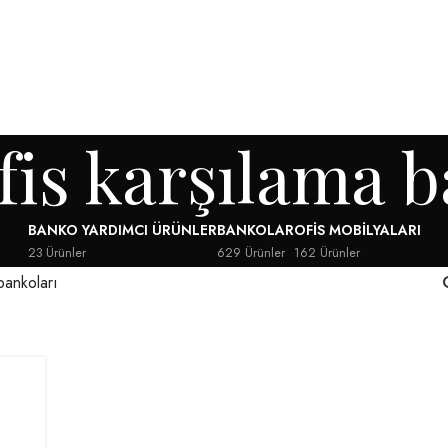
fis karşılama b
BANKO YARDIMCI ÜRÜNLER
BANKOLAR
OFIS MOBILYALARI
23 Ürünler
629 Ürünler
162 Ürünler
bankoları