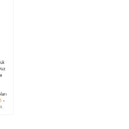
ük
Düz
a
ları
₺
+
R..