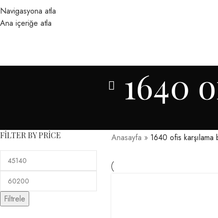
Navigasyona atla
(+090) 532 401 17 11
argetaofis@gmail.com
Ana içeriğe atla
ANASAYFA
ÜRÜNLER
İLETIŞIM
1640 o
FILTER BY PRICE
Anasayfa
»
1640 ofis karşılama 
Filtrele