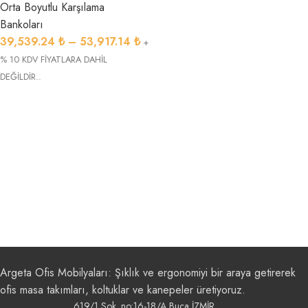
Orta Boyutlu Karşılama
Bankoları
39,539.24
₺
–
53,917.14
₺
+
% 10 KDV FİYATLARA DAHİL
DEĞİLDİR..
Argeta Ofis Mobilyaları: Şıklık ve ergonomiyi bir araya getirerek
ofis masa takımları, koltuklar ve kanepeler üretiyoruz.
619/1 Sok. no:16-18/A Buca İZMİR