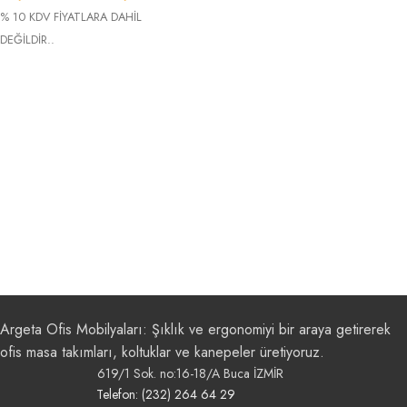
% 10 KDV FİYATLARA DAHİL
DEĞİLDİR..
Argeta Ofis Mobilyaları: Şıklık ve ergonomiyi bir araya getirerek
ofis masa takımları, koltuklar ve kanepeler üretiyoruz.
619/1 Sok. no:16-18/A Buca İZMİR
Telefon: (232) 264 64 29