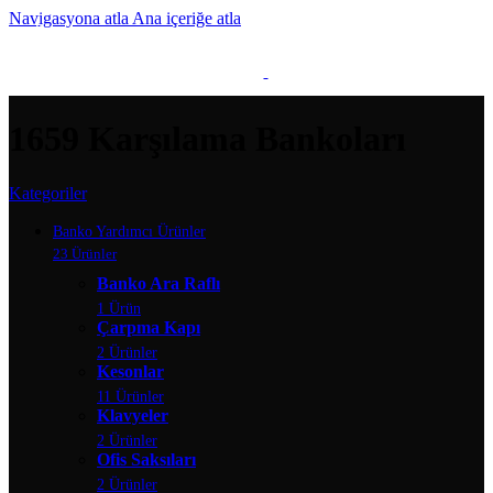
Navigasyona atla
Ana içeriğe atla
MENÜ
1659 Karşılama Bankoları
Kategoriler
Banko Yardımcı Ürünler
23 Ürünler
Banko Ara Raflı
1 Ürün
Çarpma Kapı
2 Ürünler
Kesonlar
11 Ürünler
Klavyeler
2 Ürünler
Ofis Saksıları
2 Ürünler