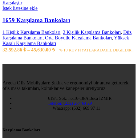
Karşılaştır
İstek listesine ekle
1659 Karşılama Bankoları
1 Kişilik Karşılama Bankoları
,
2 Kişilik Karşılama Bankoları
,
Düz
Karşılama Bankoları
,
Orta Boyutlu Karşılama Bankoları
,
Yüksek
Kasalı Karşılama Bankoları
32,592.86
₺
–
45,630.00
₺
+ % 10 KDV FİYATLARA DAHİL DEĞİLDİR..
Argeta Ofis Mobilyaları: Şıklık ve ergonomiyi bir araya getirerek
ofis masa takımları, koltuklar ve kanepeler üretiyoruz.
619/1 Sok. no:16-18/A Buca İZMİR
Telefon: (232) 264 64 29
Whatsapp: (532) 669 97 11
Karşılama Bankoları