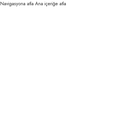
Navigasyona atla
Ana içeriğe atla
MENÜ
Argeta Ofis Mobilya
Konforun ve şıklığın
buluşma noktası.
Ürünler