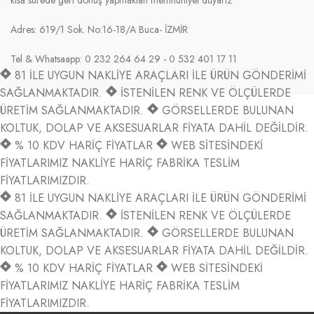
kısa sürede geri dönüş yapmaktan memnuniyet duyarız
Adres: 619/1 Sok. No:16-18/A Buca- İZMİR
Tel & Whatsaapp: 0 232 264 64 29 - 0 532 401 17 11
81 İLE UYGUN NAKLİYE ARAÇLARI İLE ÜRÜN GÖNDERİMİ
SAĞLANMAKTADIR.
İSTENİLEN RENK VE ÖLÇÜLERDE
ÜRETİM SAĞLANMAKTADIR.
GÖRSELLERDE BULUNAN
KOLTUK, DOLAP VE AKSESUARLAR FİYATA DAHİL DEĞİLDİR.
% 10 KDV HARİÇ FİYATLAR
WEB SİTESİNDEKİ
FİYATLARIMIZ NAKLİYE HARİÇ FABRİKA TESLİM
FİYATLARIMIZDIR.
81 İLE UYGUN NAKLİYE ARAÇLARI İLE ÜRÜN GÖNDERİMİ
SAĞLANMAKTADIR.
İSTENİLEN RENK VE ÖLÇÜLERDE
ÜRETİM SAĞLANMAKTADIR.
GÖRSELLERDE BULUNAN
KOLTUK, DOLAP VE AKSESUARLAR FİYATA DAHİL DEĞİLDİR.
% 10 KDV HARİÇ FİYATLAR
WEB SİTESİNDEKİ
FİYATLARIMIZ NAKLİYE HARİÇ FABRİKA TESLİM
FİYATLARIMIZDIR.