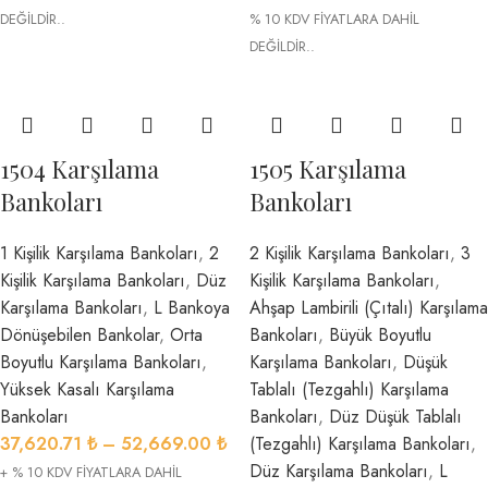
DEĞİLDİR..
% 10 KDV FİYATLARA DAHİL
DEĞİLDİR..
1504 Karşılama
1505 Karşılama
Bankoları
Bankoları
1 Kişilik Karşılama Bankoları
,
2
2 Kişilik Karşılama Bankoları
,
3
Kişilik Karşılama Bankoları
,
Düz
Kişilik Karşılama Bankoları
,
Karşılama Bankoları
,
L Bankoya
Ahşap Lambirili (Çıtalı) Karşılama
Dönüşebilen Bankolar
,
Orta
Bankoları
,
Büyük Boyutlu
Boyutlu Karşılama Bankoları
,
Karşılama Bankoları
,
Düşük
Yüksek Kasalı Karşılama
Tablalı (Tezgahlı) Karşılama
Bankoları
Bankoları
,
Düz Düşük Tablalı
37,620.71
₺
–
52,669.00
₺
(Tezgahlı) Karşılama Bankoları
,
Düz Karşılama Bankoları
,
L
+ % 10 KDV FİYATLARA DAHİL