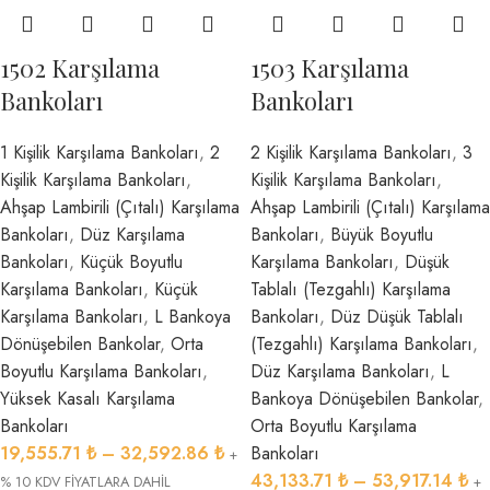
1502 Karşılama
1503 Karşılama
Bankoları
Bankoları
1 Kişilik Karşılama Bankoları
,
2
2 Kişilik Karşılama Bankoları
,
3
Kişilik Karşılama Bankoları
,
Kişilik Karşılama Bankoları
,
Ahşap Lambirili (Çıtalı) Karşılama
Ahşap Lambirili (Çıtalı) Karşılama
Bankoları
,
Düz Karşılama
Bankoları
,
Büyük Boyutlu
Bankoları
,
Küçük Boyutlu
Karşılama Bankoları
,
Düşük
Karşılama Bankoları
,
Küçük
Tablalı (Tezgahlı) Karşılama
Karşılama Bankoları
,
L Bankoya
Bankoları
,
Düz Düşük Tablalı
Dönüşebilen Bankolar
,
Orta
(Tezgahlı) Karşılama Bankoları
,
Boyutlu Karşılama Bankoları
,
Düz Karşılama Bankoları
,
L
Yüksek Kasalı Karşılama
Bankoya Dönüşebilen Bankolar
,
Bankoları
Orta Boyutlu Karşılama
19,555.71
₺
–
32,592.86
₺
Bankoları
+
43,133.71
₺
–
53,917.14
₺
% 10 KDV FİYATLARA DAHİL
+