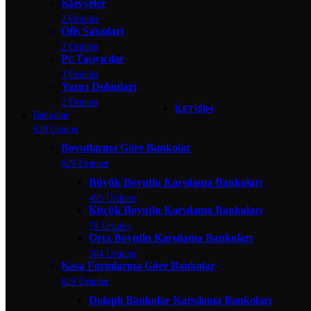
Klavyeler
Banko Yardımcı Ü
2 Ürünler
Banko Ara R
Ofis Saksıları
Çarpma Ka
Kesonlar
2 Ürünler
Klavyeler
Pc Taşıyıcılar
Ofis Saksıla
3 Ürünler
Pc Taşıyıcıl
Yazıcı Dolapları
Yazıcı Dola
2 Ürünler
İLETIŞIM
Bankolar
629 Ürünler
Boyutlarına Göre Bankolar
629 Ürünler
Büyük Boyutlu Karşılama Bankoları
495 Ürünler
Küçük Boyutlu Karşılama Bankoları
78 Ürünler
Orta Boyutlu Karşılama Bankoları
584 Ürünler
Kasa Formlarına Göre Bankolar
629 Ürünler
Dolaplı Bankolar Karşılama Bankoları