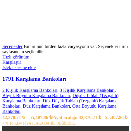
Seçenekler
Bu ürünün birden fazla varyasyonu var. Seçenekler ürün
sayfasından seçilebilir
Hızlı görünüm
Karşılaştır
İstek listesine ekle
1791 Karşılama Bankoları
2 Kişilik Karşılama Bankoları
,
3 Kişilik Karşılama Bankoları
,
Büyük Boyutlu Karşılama Bankoları
,
Düşük Tablalı (Tezgahlı)
Karşılama Bankoları
,
Düz Düşük Tablalı (Tezgahlı) Karşılama
Bankoları
,
Düz Karşılama Bankoları
,
Orta Boyutlu Karşılama
Bankoları
42,370.71
₺
–
55,407.86
₺
Fiyat aralığı: 42,370.71 ₺ - 55,407.86 ₺
+ % 10 KDV FİYATLARA DAHİL DEĞİLDİR..