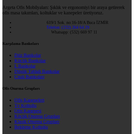
Argeta Ofis Mobilyaları: Şıklık ve ergonomiyi bir araya getirerek
ofis masa takımları, koltuklar ve kanepeler üretiyoruz.
619/1 Sok. no:16-18/A Buca İZMİR
Telefon: (232) 264 64 29
Whatsapp: (532) 669 97 11
Karşılama Bankoları
Düz Bankolar
Küçük Bankolar
L Bankolar
Düşük Tablalı Bankolar
Çıtalı Bankoları
Ofis Oturma Grupları
Ofis Kanepeleri
Tv Koltuğu
Ofis Kanepesi
Küçük Oturma Grupları
Klasik Oturma Grupları
Bekleme Koltuğu