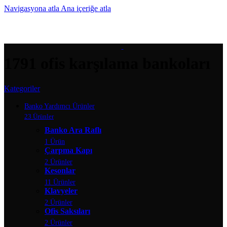
Navigasyona atla
Ana içeriğe atla
MENÜ
1791 ofis karşılama bankoları
Kategoriler
Banko Yardımcı Ürünler
23 Ürünler
Banko Ara Raflı
1 Ürün
Çarpma Kapı
2 Ürünler
Kesonlar
11 Ürünler
Klavyeler
2 Ürünler
Ofis Saksıları
2 Ürünler