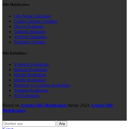
Ofis Mobilyaları
Ofis Masa Takımları
Çoklu Çalışma Grupları
Dosya Dolapları
Toplantı Masaları
Vestiyer Dolapları
Yardımcı Ürünler
Ofis Koltukları
Yönetici Koltukları
Makam Koltukları
Misafir Koltukları
Müdür Koltukları
Personel ve Çalışma Koltukları
Toplantı Koltukları
Şef Koltukları
Based on
Argeta Ofis Mobilyaları
theme
2024
Argeta Ofis
Mobilyaları
.
Ara