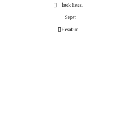
İstek listesi
Sepet
Hesabım