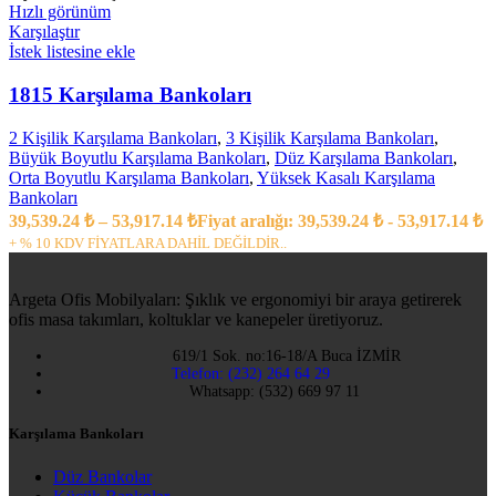
Hızlı görünüm
Karşılaştır
İstek listesine ekle
1815 Karşılama Bankoları
2 Kişilik Karşılama Bankoları
,
3 Kişilik Karşılama Bankoları
,
Büyük Boyutlu Karşılama Bankoları
,
Düz Karşılama Bankoları
,
Orta Boyutlu Karşılama Bankoları
,
Yüksek Kasalı Karşılama
Bankoları
39,539.24
₺
–
53,917.14
₺
Fiyat aralığı: 39,539.24 ₺ - 53,917.14 ₺
+ % 10 KDV FİYATLARA DAHİL DEĞİLDİR..
Argeta Ofis Mobilyaları: Şıklık ve ergonomiyi bir araya getirerek
ofis masa takımları, koltuklar ve kanepeler üretiyoruz.
619/1 Sok. no:16-18/A Buca İZMİR
Telefon: (232) 264 64 29
Whatsapp: (532) 669 97 11
Karşılama Bankoları
Düz Bankolar