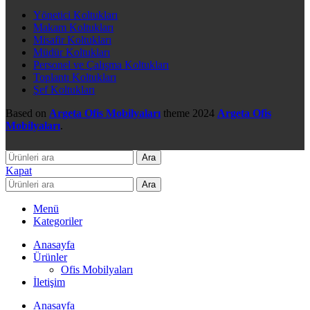
Yönetici Koltukları
Makam Koltukları
Misafir Koltukları
Müdür Koltukları
Personel ve Çalışma Koltukları
Toplantı Koltukları
Şef Koltukları
Based on
Argeta Ofis Mobilyaları
theme
2024
Argeta Ofis
Mobilyaları
.
Ara
Kapat
Ara
Menü
Kategoriler
Anasayfa
Ürünler
Ofis Mobilyaları
İletişim
Anasayfa