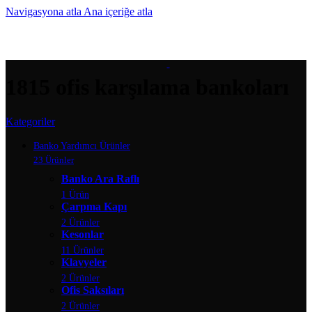
Navigasyona atla
Ana içeriğe atla
MENÜ
1815 ofis karşılama bankoları
Kategoriler
Banko Yardımcı Ürünler
23 Ürünler
Banko Ara Raflı
1 Ürün
Çarpma Kapı
2 Ürünler
Kesonlar
11 Ürünler
Klavyeler
2 Ürünler
Ofis Saksıları
2 Ürünler