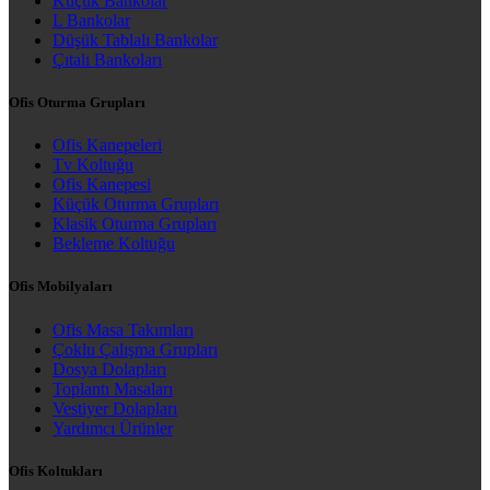
Küçük Bankolar
L Bankolar
Düşük Tablalı Bankolar
Çıtalı Bankoları
Ofis Oturma Grupları
Ofis Kanepeleri
Tv Koltuğu
Ofis Kanepesi
Küçük Oturma Grupları
Klasik Oturma Grupları
Bekleme Koltuğu
Ofis Mobilyaları
Ofis Masa Takımları
Çoklu Çalışma Grupları
Dosya Dolapları
Toplantı Masaları
Vestiyer Dolapları
Yardımcı Ürünler
Ofis Koltukları