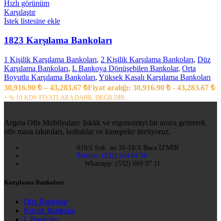
Hızlı görünüm
Karşılaştır
İstek listesine ekle
1823 Karşılama Bankoları
1 Kişilik Karşılama Bankoları
,
2 Kişilik Karşılama Bankoları
,
Düz
Karşılama Bankoları
,
L Bankoya Dönüşebilen Bankolar
,
Orta
Boyutlu Karşılama Bankoları
,
Yüksek Kasalı Karşılama Bankoları
30,916.90
₺
–
43,283.67
₺
Fiyat aralığı: 30,916.90 ₺ - 43,283.67 ₺
+ % 10 KDV FİYATLARA DAHİL DEĞİLDİR..
Argeta Ofis Mobilyaları: Şıklık ve ergonomiyi bir araya getirerek
ofis masa takımları, koltuklar ve kanepeler üretiyoruz.
619/1 Sok. no:16-18/A Buca İZMİR
Telefon: (232) 264 64 29
Whatsapp: (532) 669 97 11
Karşılama Bankoları
Düz Bankolar
Küçük Bankolar
L Bankolar