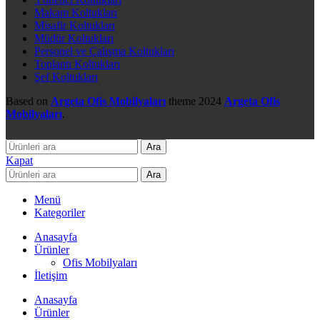
Makam Koltukları
Misafir Koltukları
Müdür Koltukları
Personel ve Çalışma Koltukları
Toplantı Koltukları
Şef Koltukları
Based on
Argeta Ofis Mobilyaları
theme
2024
Argeta Ofis
Mobilyaları
.
Ara
Kapat
Ara
Menü
Kategoriler
Anasayfa
Ürünler
Ofis Mobilyaları
İletişim
Anasayfa
Ürünler