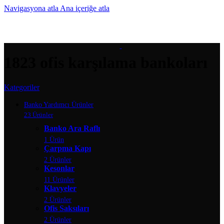
Navigasyona atla
Ana içeriğe atla
MENÜ
1823 ofis karşılama bankoları
Kategoriler
Banko Yardımcı Ürünler
23 Ürünler
Banko Ara Raflı
1 Ürün
Çarpma Kapı
2 Ürünler
Kesonlar
11 Ürünler
Klavyeler
2 Ürünler
Ofis Saksıları
2 Ürünler