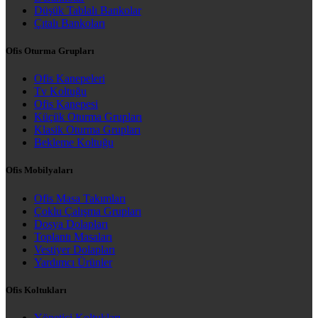
Düşük Tablalı Bankolar
Çıtalı Bankoları
Ofis Oturma Grupları
Ofis Kanepeleri
Tv Koltuğu
Ofis Kanepesi
Küçük Oturma Grupları
Klasik Oturma Grupları
Bekleme Koltuğu
Ofis Mobilyaları
Ofis Masa Takımları
Çoklu Çalışma Grupları
Dosya Dolapları
Toplantı Masaları
Vestiyer Dolapları
Yardımcı Ürünler
Ofis Koltukları
Yönetici Koltukları