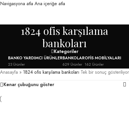
Navigasyona atla
Ana içeriğe atla
MENÜ
1824 ofis karşılama
bankoları
Kategoriler
BANKO YARDIMCI ÜRÜNLER
BANKOLAR
OFIS MOBILYALARI
23 Ürünler
629 Ürünler
162 Ürünler
Anasayfa
»
1824 ofis karşılama bankoları
Tek bir sonuç gösteriliyor
Kenar çubuğunu göster