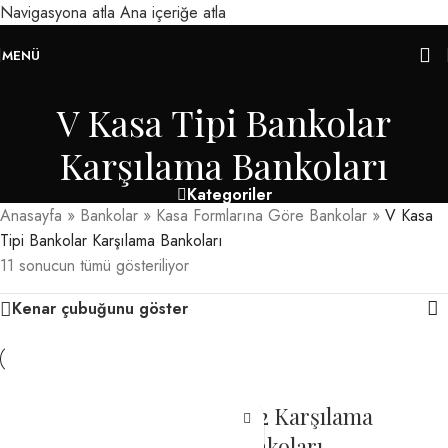
Navigasyona atla
Ana içeriğe atla
MENÜ
V Kasa Tipi Bankolar
Karşılama Bankoları
Kategoriler
Anasayfa
»
Bankolar
»
Kasa Formlarına Göre Bankolar
»
V Kasa
Tipi Bankolar Karşılama Bankoları
11 sonucun tümü gösteriliyor
Kenar çubuğunu göster
1562 Karşılama
Bankoları