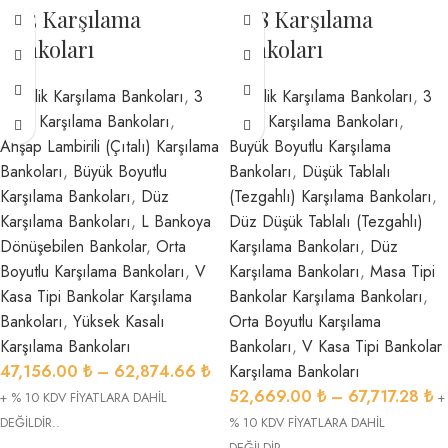
1755 Karşılama
1818 Karşılama
Bankoları
Bankoları
2 Kişilik Karşılama Bankoları
,
3
2 Kişilik Karşılama Bankoları
,
3
Kişilik Karşılama Bankoları
,
Kişilik Karşılama Bankoları
,
Ahşap Lambirili (Çıtalı) Karşılama
Büyük Boyutlu Karşılama
Bankoları
,
Büyük Boyutlu
Bankoları
,
Düşük Tablalı
Karşılama Bankoları
,
Düz
(Tezgahlı) Karşılama Bankoları
,
Karşılama Bankoları
,
L Bankoya
Düz Düşük Tablalı (Tezgahlı)
Dönüşebilen Bankolar
,
Orta
Karşılama Bankoları
,
Düz
Boyutlu Karşılama Bankoları
,
V
Karşılama Bankoları
,
Masa Tipi
Kasa Tipi Bankolar Karşılama
Bankolar Karşılama Bankoları
,
Bankoları
,
Yüksek Kasalı
Orta Boyutlu Karşılama
Karşılama Bankoları
Bankoları
,
V Kasa Tipi Bankolar
47,156.00
₺
–
62,874.66
₺
Karşılama Bankoları
52,669.00
₺
–
67,717.28
₺
+ % 10 KDV FİYATLARA DAHİL
+
DEĞİLDİR..
% 10 KDV FİYATLARA DAHİL
DEĞİLDİR..