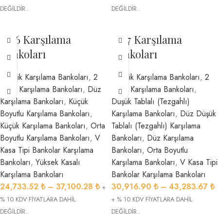
DEĞİLDİR..
DEĞİLDİR..
1626 Karşılama
1627 Karşılama
Bankoları
Bankoları
1 Kişilik Karşılama Bankoları
,
2
1 Kişilik Karşılama Bankoları
,
2
Kişilik Karşılama Bankoları
,
Düz
Kişilik Karşılama Bankoları
,
Karşılama Bankoları
,
Küçük
Düşük Tablalı (Tezgahlı)
Boyutlu Karşılama Bankoları
,
Karşılama Bankoları
,
Düz Düşük
Küçük Karşılama Bankoları
,
Orta
Tablalı (Tezgahlı) Karşılama
Boyutlu Karşılama Bankoları
,
V
Bankoları
,
Düz Karşılama
Kasa Tipi Bankolar Karşılama
Bankoları
,
Orta Boyutlu
Bankoları
,
Yüksek Kasalı
Karşılama Bankoları
,
V Kasa Tipi
Karşılama Bankoları
Bankolar Karşılama Bankoları
24,733.52
₺
–
37,100.28
₺
30,916.90
₺
–
43,283.67
₺
+
% 10 KDV FİYATLARA DAHİL
+ % 10 KDV FİYATLARA DAHİL
DEĞİLDİR..
DEĞİLDİR..