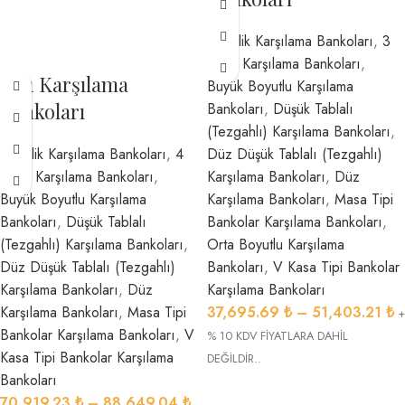
2 Kişilik Karşılama Bankoları
,
3
Kişilik Karşılama Bankoları
,
1561 Karşılama
Büyük Boyutlu Karşılama
Bankoları
Bankoları
,
Düşük Tablalı
(Tezgahlı) Karşılama Bankoları
,
Düz Düşük Tablalı (Tezgahlı)
3 Kişilik Karşılama Bankoları
,
4
Karşılama Bankoları
,
Düz
Kişilik Karşılama Bankoları
,
Karşılama Bankoları
,
Masa Tipi
Büyük Boyutlu Karşılama
Bankolar Karşılama Bankoları
,
Bankoları
,
Düşük Tablalı
Orta Boyutlu Karşılama
(Tezgahlı) Karşılama Bankoları
,
Bankoları
,
V Kasa Tipi Bankolar
Düz Düşük Tablalı (Tezgahlı)
Karşılama Bankoları
Karşılama Bankoları
,
Düz
37,695.69
₺
–
51,403.21
₺
Karşılama Bankoları
,
Masa Tipi
+
Bankolar Karşılama Bankoları
,
V
% 10 KDV FİYATLARA DAHİL
Kasa Tipi Bankolar Karşılama
DEĞİLDİR..
Bankoları
70,919.23
₺
–
88,649.04
₺