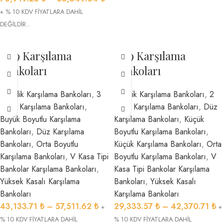
+ % 10 KDV FİYATLARA DAHİL
DEĞİLDİR..
1569 Karşılama
1619 Karşılama
Bankoları
Bankoları
2 Kişilik Karşılama Bankoları
,
3
1 Kişilik Karşılama Bankoları
,
2
Kişilik Karşılama Bankoları
,
Kişilik Karşılama Bankoları
,
Düz
Büyük Boyutlu Karşılama
Karşılama Bankoları
,
Küçük
Bankoları
,
Düz Karşılama
Boyutlu Karşılama Bankoları
,
Bankoları
,
Orta Boyutlu
Küçük Karşılama Bankoları
,
Orta
Karşılama Bankoları
,
V Kasa Tipi
Boyutlu Karşılama Bankoları
,
V
Bankolar Karşılama Bankoları
,
Kasa Tipi Bankolar Karşılama
Yüksek Kasalı Karşılama
Bankoları
,
Yüksek Kasalı
Bankoları
Karşılama Bankoları
43,133.71
₺
–
57,511.62
₺
29,333.57
₺
–
42,370.71
₺
+
+
% 10 KDV FİYATLARA DAHİL
% 10 KDV FİYATLARA DAHİL