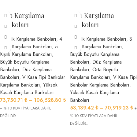
1679 Karşılama
1691 Karşılama
Bankoları
Bankoları
3 Kişilik Karşılama Bankoları
,
4
2 Kişilik Karşılama Bankoları
,
3
Kişilik Karşılama Bankoları
,
5
Kişilik Karşılama Bankoları
,
Kişilik Karşılama Bankoları
,
Büyük Boyutlu Karşılama
Büyük Boyutlu Karşılama
Bankoları
,
Düz Karşılama
Bankoları
,
Düz Karşılama
Bankoları
,
Orta Boyutlu
Bankoları
,
V Kasa Tipi Bankolar
Karşılama Bankoları
,
V Kasa Tipi
Karşılama Bankoları
,
Yüksek
Bankolar Karşılama Bankoları
,
Kasalı Karşılama Bankoları
Yüksek Kasalı Karşılama
73,750.71
₺
–
106,528.80
₺
Bankoları
53,189.42
₺
–
70,919.23
₺
+ % 10 KDV FİYATLARA DAHİL
+
DEĞİLDİR..
% 10 KDV FİYATLARA DAHİL
DEĞİLDİR..