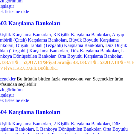
zlı görünüm
rşılaştır
tek listesine ekle
503 Karşılama Bankoları
Kişilik Karşılama Bankoları
,
3 Kişilik Karşılama Bankoları
,
Ahşap
mbirili (Çıtalı) Karşılama Bankoları
,
Büyük Boyutlu Karşılama
nkoları
,
Düşük Tablalı (Tezgahlı) Karşılama Bankoları
,
Düz Düşük
blalı (Tezgahlı) Karşılama Bankoları
,
Düz Karşılama Bankoları
,
L
nkoya Dönüşebilen Bankolar
,
Orta Boyutlu Karşılama Bankoları
,133.71
₺
–
53,917.14
₺
Fiyat aralığı: 43,133.71 ₺ - 53,917.14 ₺
+ % 1
V FİYATLARA DAHİL DEĞİLDİR..
çenekler
Bu ürünün birden fazla varyasyonu var. Seçenekler ürün
yfasından seçilebilir
zlı görünüm
rşılaştır
tek listesine ekle
504 Karşılama Bankoları
Kişilik Karşılama Bankoları
,
2 Kişilik Karşılama Bankoları
,
Düz
rşılama Bankoları
,
L Bankoya Dönüşebilen Bankolar
,
Orta Boyutlu