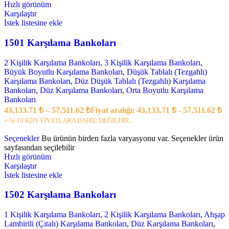
Hızlı görünüm
Karşılaştır
İstek listesine ekle
1501 Karşılama Bankoları
2 Kişilik Karşılama Bankoları
,
3 Kişilik Karşılama Bankoları
,
Büyük Boyutlu Karşılama Bankoları
,
Düşük Tablalı (Tezgahlı)
Karşılama Bankoları
,
Düz Düşük Tablalı (Tezgahlı) Karşılama
Bankoları
,
Düz Karşılama Bankoları
,
Orta Boyutlu Karşılama
Bankoları
43,133.71
₺
–
57,511.62
₺
Fiyat aralığı: 43,133.71 ₺ - 57,511.62 ₺
+ % 10 KDV FİYATLARA DAHİL DEĞİLDİR..
Seçenekler
Bu ürünün birden fazla varyasyonu var. Seçenekler ürün
sayfasından seçilebilir
Hızlı görünüm
Karşılaştır
İstek listesine ekle
1502 Karşılama Bankoları
1 Kişilik Karşılama Bankoları
,
2 Kişilik Karşılama Bankoları
,
Ahşap
Lambirili (Çıtalı) Karşılama Bankoları
,
Düz Karşılama Bankoları
,