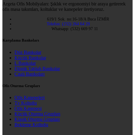
Argeta Ofis Mobilyaları: Şıklık ve ergonomiyi bir araya getirerek
ofis masa takımları, koltuklar ve kanepeler üretiyoruz.
619/1 Sok. no:16-18/A Buca İZMİR
Telefon: (232) 264 64 29
Whatsapp: (532) 669 97 11
Karşılama Bankoları
Düz Bankolar
Küçük Bankolar
L Bankolar
Düşük Tablalı Bankolar
Çıtalı Bankoları
Ofis Oturma Grupları
Ofis Kanepeleri
Tv Koltuğu
Ofis Kanepesi
Küçük Oturma Grupları
Klasik Oturma Grupları
Bekleme Koltuğu