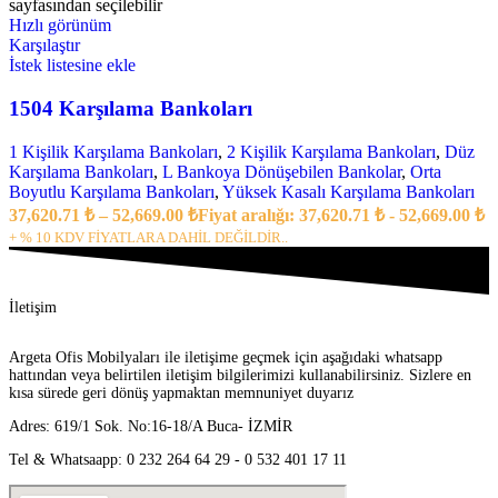
sayfasından seçilebilir
Hızlı görünüm
Karşılaştır
İstek listesine ekle
1504 Karşılama Bankoları
1 Kişilik Karşılama Bankoları
,
2 Kişilik Karşılama Bankoları
,
Düz
Karşılama Bankoları
,
L Bankoya Dönüşebilen Bankolar
,
Orta
Boyutlu Karşılama Bankoları
,
Yüksek Kasalı Karşılama Bankoları
37,620.71
₺
–
52,669.00
₺
Fiyat aralığı: 37,620.71 ₺ - 52,669.00 ₺
+ % 10 KDV FİYATLARA DAHİL DEĞİLDİR..
İletişim
Argeta Ofis Mobilyaları ile iletişime geçmek için aşağıdaki whatsapp
hattından veya belirtilen iletişim bilgilerimizi kullanabilirsiniz. Sizlere en
kısa sürede geri dönüş yapmaktan memnuniyet duyarız
Adres: 619/1 Sok. No:16-18/A Buca- İZMİR
Tel & Whatsaapp: 0 232 264 64 29 - 0 532 401 17 11