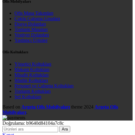
Ofis Mobilyaları
Ofis Masa Takımları
Çoklu Çalışma Grupları
Dosya Dolapları
Toplantı Masaları
Vestiyer Dolapları
Yardımcı Ürünler
Ofis Koltukları
Yönetici Koltukları
Makam Koltukları
Misafir Koltukları
Müdür Koltukları
Personel ve Çalışma Koltukları
Toplantı Koltukları
Şef Koltukları
Based on
Argeta Ofis Mobilyaları
theme
2024
Argeta Ofis
Mobilyaları
.
Doğrulama: b9640d84104a7c8c
Ara
Kapat