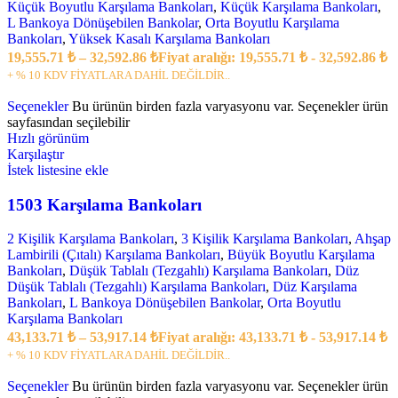
Küçük Boyutlu Karşılama Bankoları
,
Küçük Karşılama Bankoları
,
L Bankoya Dönüşebilen Bankolar
,
Orta Boyutlu Karşılama
Bankoları
,
Yüksek Kasalı Karşılama Bankoları
19,555.71
₺
–
32,592.86
₺
Fiyat aralığı: 19,555.71 ₺ - 32,592.86 ₺
+ % 10 KDV FİYATLARA DAHİL DEĞİLDİR..
Seçenekler
Bu ürünün birden fazla varyasyonu var. Seçenekler ürün
sayfasından seçilebilir
Hızlı görünüm
Karşılaştır
İstek listesine ekle
1503 Karşılama Bankoları
2 Kişilik Karşılama Bankoları
,
3 Kişilik Karşılama Bankoları
,
Ahşap
Lambirili (Çıtalı) Karşılama Bankoları
,
Büyük Boyutlu Karşılama
Bankoları
,
Düşük Tablalı (Tezgahlı) Karşılama Bankoları
,
Düz
Düşük Tablalı (Tezgahlı) Karşılama Bankoları
,
Düz Karşılama
Bankoları
,
L Bankoya Dönüşebilen Bankolar
,
Orta Boyutlu
Karşılama Bankoları
43,133.71
₺
–
53,917.14
₺
Fiyat aralığı: 43,133.71 ₺ - 53,917.14 ₺
+ % 10 KDV FİYATLARA DAHİL DEĞİLDİR..
Seçenekler
Bu ürünün birden fazla varyasyonu var. Seçenekler ürün