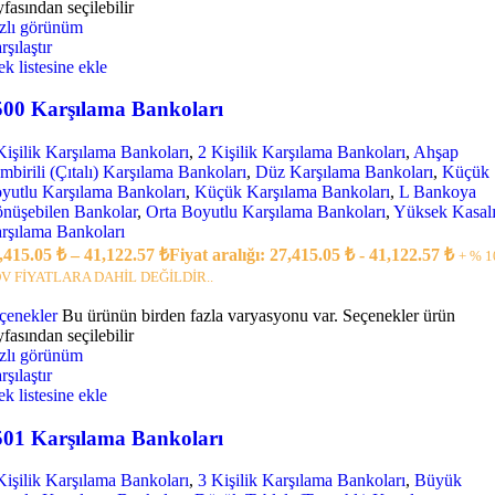
yfasından seçilebilir
zlı görünüm
rşılaştır
tek listesine ekle
500 Karşılama Bankoları
Kişilik Karşılama Bankoları
,
2 Kişilik Karşılama Bankoları
,
Ahşap
mbirili (Çıtalı) Karşılama Bankoları
,
Düz Karşılama Bankoları
,
Küçük
yutlu Karşılama Bankoları
,
Küçük Karşılama Bankoları
,
L Bankoya
nüşebilen Bankolar
,
Orta Boyutlu Karşılama Bankoları
,
Yüksek Kasal
rşılama Bankoları
,415.05
₺
–
41,122.57
₺
Fiyat aralığı: 27,415.05 ₺ - 41,122.57 ₺
+ % 1
V FİYATLARA DAHİL DEĞİLDİR..
çenekler
Bu ürünün birden fazla varyasyonu var. Seçenekler ürün
yfasından seçilebilir
zlı görünüm
rşılaştır
tek listesine ekle
501 Karşılama Bankoları
Kişilik Karşılama Bankoları
,
3 Kişilik Karşılama Bankoları
,
Büyük