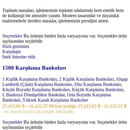
Toplantı masaları, işletmenizin toplantı odalarında hem estetik hem
de kullanışlı bir atmosfer yaratır. Modern tasarımlar ve dayanıklı
malzemelerle üretilen masalar, işletmenizin prestijini artırır.
Seçenekler
Bu ürünün birden fazla varyasyonu var. Seçenekler ürün
sayfasından seçilebilir
Hızlı görünüm
Karşılaştır
İstek listesine ekle
1500 Karşılama Bankoları
1 Kişilik Karşılama Bankoları
,
2 Kişilik Karşılama Bankoları
,
Ahşap
Lambirili (Çıtalı) Karşılama Bankoları
,
Düz Karşılama Bankoları
,
Küçük Boyutlu Karşılama Bankoları
,
Küçük Karşılama Bankoları
,
L Bankoya Dönüşebilen Bankolar
,
Orta Boyutlu Karşılama
Bankoları
,
Yüksek Kasalı Karşılama Bankoları
27,415.05
₺
–
41,122.57
₺
Fiyat aralığı: 27,415.05 ₺ - 41,122.57 ₺
+ % 10 KDV FİYATLARA DAHİL DEĞİLDİR..
Seçenekler
Bu ürünün birden fazla varyasyonu var. Seçenekler ürün
sayfasından seçilebilir