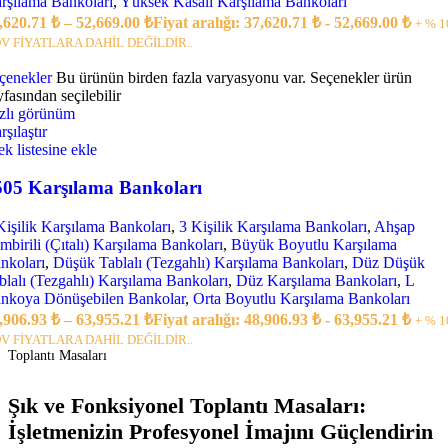
rşılama Bankoları
,
Yüksek Kasalı Karşılama Bankoları
,620.71
₺
–
52,669.00
₺
Fiyat aralığı: 37,620.71 ₺ - 52,669.00 ₺
+ % 1
V FİYATLARA DAHİL DEĞİLDİR..
çenekler
Bu ürünün birden fazla varyasyonu var. Seçenekler ürün
yfasından seçilebilir
zlı görünüm
rşılaştır
tek listesine ekle
505 Karşılama Bankoları
Kişilik Karşılama Bankoları
,
3 Kişilik Karşılama Bankoları
,
Ahşap
mbirili (Çıtalı) Karşılama Bankoları
,
Büyük Boyutlu Karşılama
nkoları
,
Düşük Tablalı (Tezgahlı) Karşılama Bankoları
,
Düz Düşük
blalı (Tezgahlı) Karşılama Bankoları
,
Düz Karşılama Bankoları
,
L
nkoya Dönüşebilen Bankolar
,
Orta Boyutlu Karşılama Bankoları
,906.93
₺
–
63,955.21
₺
Fiyat aralığı: 48,906.93 ₺ - 63,955.21 ₺
+ % 1
V FİYATLARA DAHİL DEĞİLDİR..
Toplantı Masaları
Şık ve Fonksiyonel Toplantı Masaları:
İşletmenizin Profesyonel İmajını Güçlendirin