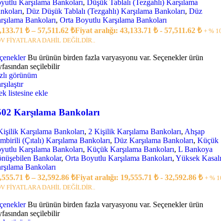
yutlu Karşılama Bankoları
,
Düşük Tablalı (Tezgahlı) Karşılama
nkoları
,
Düz Düşük Tablalı (Tezgahlı) Karşılama Bankoları
,
Düz
rşılama Bankoları
,
Orta Boyutlu Karşılama Bankoları
,133.71
₺
–
57,511.62
₺
Fiyat aralığı: 43,133.71 ₺ - 57,511.62 ₺
+ % 1
V FİYATLARA DAHİL DEĞİLDİR..
çenekler
Bu ürünün birden fazla varyasyonu var. Seçenekler ürün
yfasından seçilebilir
zlı görünüm
rşılaştır
tek listesine ekle
502 Karşılama Bankoları
Kişilik Karşılama Bankoları
,
2 Kişilik Karşılama Bankoları
,
Ahşap
mbirili (Çıtalı) Karşılama Bankoları
,
Düz Karşılama Bankoları
,
Küçük
yutlu Karşılama Bankoları
,
Küçük Karşılama Bankoları
,
L Bankoya
nüşebilen Bankolar
,
Orta Boyutlu Karşılama Bankoları
,
Yüksek Kasal
rşılama Bankoları
,555.71
₺
–
32,592.86
₺
Fiyat aralığı: 19,555.71 ₺ - 32,592.86 ₺
+ % 1
V FİYATLARA DAHİL DEĞİLDİR..
çenekler
Bu ürünün birden fazla varyasyonu var. Seçenekler ürün
yfasından seçilebilir