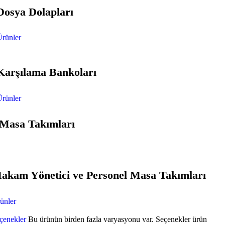
Dosya Dolapları
rünler
Karşılama Bankoları
rünler
Masa Takımları
akam Yönetici ve Personel Masa Takımları
ünler
çenekler
Bu ürünün birden fazla varyasyonu var. Seçenekler ürün