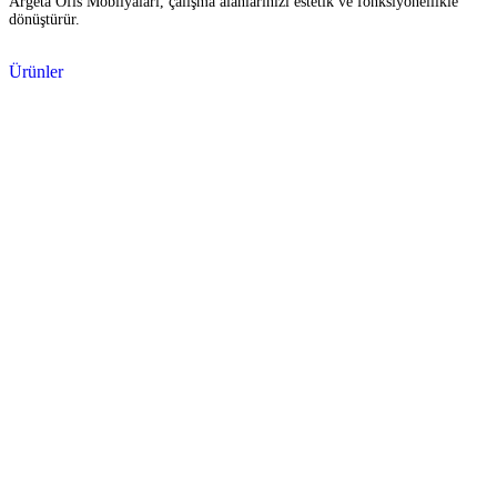
Argeta Ofis Mobilyaları, çalışma alanlarınızı estetik ve fonksiyonellikle
dönüştürür.
Ürünler