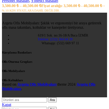
Personel Masaları
,
Yönetici Masaları
3,500.00
₺
–
40,500.00
₺
Fiyat aralığı: 3,500.00 ₺ - 40,500.00 ₺
+
% 10 KDV FİYATLARA DAHİL DEĞİLDİR..
Argeta Ofis Mobilyaları: Şıklık ve ergonomiyi bir araya getirerek
ofis masa takımları, koltuklar ve kanepeler üretiyoruz.
619/1 Sok. no:16-18/A Buca İZMİR
Telefon: (232) 264 64 29
Whatsapp: (532) 669 97 11
Karşılama Bankoları
Ofis Oturma Grupları
Ofis Mobilyaları
Ofis Koltukları
Based on
Argeta Ofis Mobilyaları
theme
2024
Argeta Ofis
Mobilyaları
.
Ara
Kapat