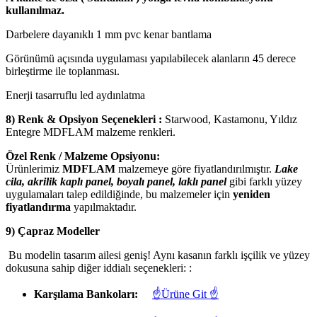
kullanılmaz.
Darbelere dayanıklı 1 mm pvc kenar bantlama
Görünümü açısında uygulaması yapılabilecek alanların 45 derece
birleştirme ile toplanması.
Enerji tasarruflu led aydınlatma
8) Renk & Opsiyon Seçenekleri :
Starwood, Kastamonu, Yıldız
Entegre MDFLAM malzeme renkleri.
Özel Renk / Malzeme Opsiyonu:
Ürünlerimiz
MDFLAM
malzemeye göre fiyatlandırılmıştır.
Lake
cila, akrilik kaplı panel, boyalı panel, laklı panel
gibi farklı yüzey
uygulamaları talep edildiğinde, bu malzemeler için
yeniden
fiyatlandırma
yapılmaktadır.
9) Çapraz Modeller
Bu modelin tasarım ailesi geniş! Aynı kasanın farklı işçilik ve yüzey
dokusuna sahip diğer iddialı seçenekleri: :
Karşılama Bankoları:
☝Ürüne Git ☝