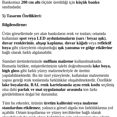
Bankomuz
200 cm altı
ölçüde üretildiği için
küçük banko
sınıfındadır.
5) Tasarım Özellikleri:
Bilgilendirme:
Ürün görsellerinde yer alan bankoların renk ve tonları; ortamda
kullanılan
spot veya LED aydınlatmaların (sarı / beyaz ışık)
,
duvar renklerinin
,
ahşap kaplama
,
duvar kâğıdı
veya
reflektif
boya
gibi yüzeylerin oluşturduğu
ışık yansıma ve gölge etkilerine
bağlı olarak farklı algılanabilir.
Standart üretimlerimizde
mdflam malzeme
kullanılmaktadır.
Bununla birlikte, müşterilerimizin talebi doğrultusunda
lake boya,
high gloss
gibi farklı yüzey malzemeleriyle de üretim
yapılabilmektedir. Bu tür özel yüzeylerde, kullanılan malzemenin
yapısı gereği renk tonlarında farklılıklar oluşabilmektedir. Özellikle
lake boyalarda
,
RAL renk kartelasında aynı renk kodu
seçilmiş
olsa dahi
parlak ve mat uygulamalar arasında
ton farkı
görülebilmesi doğal bir durumdur.
Tüm bu etkenler, ürünün
üretim kalitesini veya malzeme
standardını etkilemez
; yalnızca görsel algıda ton farklılıklarına yol
açabilir. Ortam koşullarına ve yüzey tercihlerine bağlı olarak