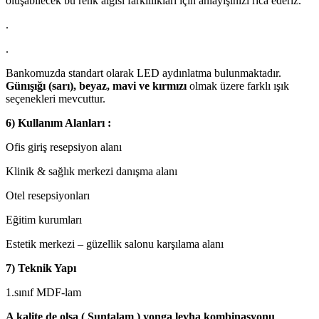
oluşabilecek bu renk algısı farklılıkları için anlayışınızı rica ederiz.
.
.
Bankomuzda standart olarak LED aydınlatma bulunmaktadır.
Günışığı (sarı), beyaz, mavi ve kırmızı
olmak üzere farklı ışık
seçenekleri mevcuttur.
6) Kullanım Alanları :
Ofis giriş resepsiyon alanı
Klinik & sağlık merkezi danışma alanı
Otel resepsiyonları
Eğitim kurumları
Estetik merkezi – güzellik salonu karşılama alanı
7) Teknik Yapı
1.sınıf MDF-lam
A kalite de olsa ( Suntalam ) yonga levha kombinasyonu