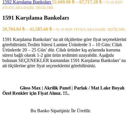
1592 Karşılama Bankoları
52,669.00
₺
–
67,717.28
₺
+ % 10 KDV
FİYATLARA DAHİL DEĞİLDİR..
1591 Karşılama Bankoları
29,704.04
₺
–
41,585.66
₺
+ % 10 KDV FİYATLARA DAHİL DEĞİLDİR..
1591 Karşılama Bankoları’ na ait ölçülerine göre fiyat seçeneklerini
görebilirsiniz.Teslim Süresi Lamine Ürünlerde 3 – 10 Gün; Cilalı
Ürünlerde 20 – 25 Gün’ dür. Cilalı ürünler kış aylarında kuruma
süresi bağlı olarak 1-2 gün ürün teslimini uzayabilir. Aşağıda
bulunan SEÇENEKLER kısmından 1591 Karşılama Bankoları’ na
ait ölçülerine göre fiyat seçeneklerini görebilirsiniz.
Gloss Max | Akrilik Panel | Parlak / Mat Lake Boyalı
Özel Renkler için Fiyat Alınız. !!!.
.
Bu Banko Siparişiniz İle Üretilir.