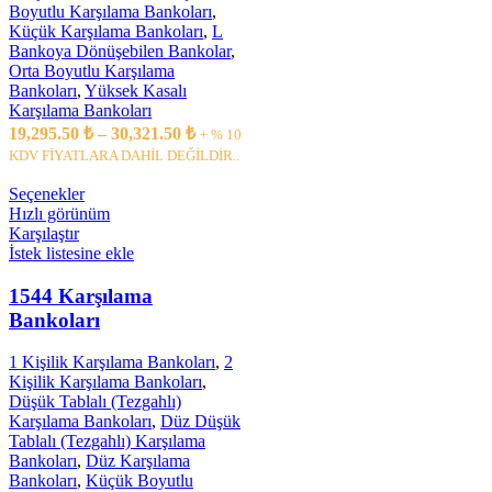
Boyutlu Karşılama Bankoları
,
Küçük Karşılama Bankoları
,
L
Bankoya Dönüşebilen Bankolar
,
Orta Boyutlu Karşılama
Bankoları
,
Yüksek Kasalı
Karşılama Bankoları
19,295.50
₺
–
30,321.50
₺
+ % 10
KDV FİYATLARA DAHİL DEĞİLDİR..
Seçenekler
Hızlı görünüm
Karşılaştır
İstek listesine ekle
1544 Karşılama
Bankoları
1 Kişilik Karşılama Bankoları
,
2
Kişilik Karşılama Bankoları
,
Düşük Tablalı (Tezgahlı)
Karşılama Bankoları
,
Düz Düşük
Tablalı (Tezgahlı) Karşılama
Bankoları
,
Düz Karşılama
Bankoları
,
Küçük Boyutlu