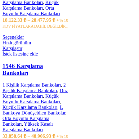
Karşılama Bankoları
,
Küçük
Karşılama Bankoları
,
Orta
Boyutlu Karşılama Bankoları
18,122.33
₺
–
28,477.95
₺
+ % 10
KDV FİYATLARA DAHİL DEĞİLDİR..
Seçenekler
Hızlı görünüm
Karşılaştır
İstek listesine ekle
1546 Karşılama
Bankoları
1 Kişilik Karşılama Bankoları
,
2
Kişilik Karşılama Bankoları
,
Düz
Karşılama Bankoları
,
Küçük
Boyutlu Karşılama Bankoları
,
Küçük Karşılama Bankoları
,
L
Bankoya Dönüşebilen Bankolar
,
Orta Boyutlu Karşılama
Bankoları
,
Yüksek Kasalı
Karşılama Bankoları
33,858.64
₺
–
48,906.93
₺
+ % 10