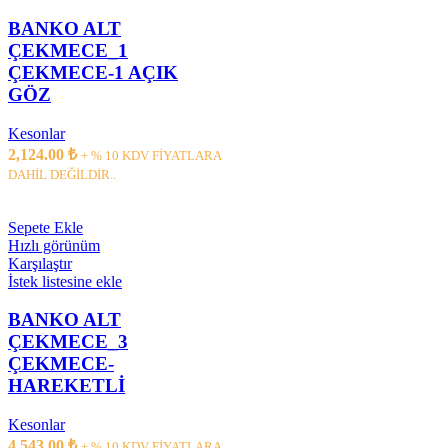
BANKO ALT
ÇEKMECE_1
ÇEKMECE-1 AÇIK
GÖZ
Kesonlar
2,124.00
₺
+ % 10 KDV FİYATLARA
DAHİL DEĞİLDİR..
Sepete Ekle
Hızlı görünüm
Karşılaştır
İstek listesine ekle
BANKO ALT
ÇEKMECE_3
ÇEKMECE-
HAREKETLİ
Kesonlar
4,543.00
₺
+ % 10 KDV FİYATLARA