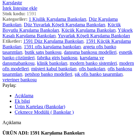
Karşılaştır
İstek listesine ekle
Stok kodu:
1591
Kategoriler:
1 Kişilik Karşılama Bankoları
,
Düz Karşılama
Bankoları
,
Düz Yuvarlak Köşeli Karşılama Bankoları
,
Küçük
Boyutlu Karşılama Bankoları
,
Küçük Karşılama Bankoları
,
Yüksek
Kasalı Karşılama Bankoları
,
Yuvarlak Köşeli Karşılama Bankoları
Etiketler:
1591 Düz Karşılama Bankoları
,
1591 Küçük Karşılama
Bankoları
,
1591 ofis karşılama bankoları
,
argeta ofis banko
tasarımları
,
butik satış bankosu
,
danışma bankosu modelleri
,
esnetik
banko çözümleri
,
fabrika giriş bankosu
,
karşılama ve
danışmabankosu
,
klinik bankoları
,
modern banko sistemleri
,
modern
ofis modelleri
,
müşteri kabul bankoları
,
ofis bankoları
,
ofis bankosu
tasarımları
,
petshop banko modelleri
,
şık ofis banko tasarımları
,
veteriner bankosu
Paylaş:
Açıklama
Ek bilgi
Ürün Kartelası (Bankolar)
Çekmece Modülü ( Bankolar )
Açıklama
ÜRÜN ADI: 1591 Karşılama Bankoları