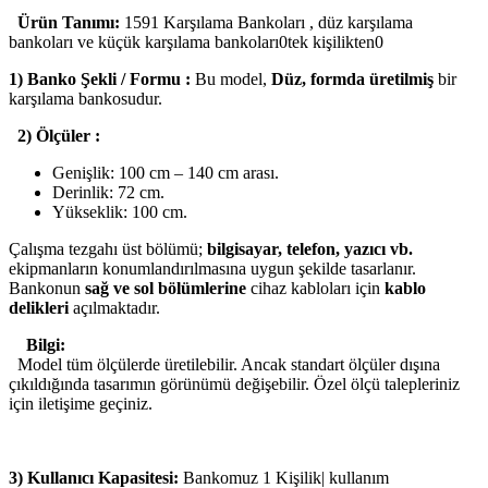
Ürün Tanımı:
1591 Karşılama Bankoları , düz karşılama
bankoları ve küçük karşılama bankoları0tek kişilikten0
1) Banko Şekli / Formu :
Bu model,
Düz, formda üretilmiş
bir
karşılama bankosudur.
2) Ölçüler :
Genişlik: 100 cm – 140 cm arası.
Derinlik: 72 cm.
Yükseklik: 100 cm.
Çalışma tezgahı üst bölümü;
bilgisayar, telefon, yazıcı vb.
ekipmanların konumlandırılmasına uygun şekilde tasarlanır.
Bankonun
sağ ve sol bölümlerine
cihaz kabloları için
kablo
delikleri
açılmaktadır.
Bilgi:
Model tüm ölçülerde üretilebilir. Ancak standart ölçüler dışına
çıkıldığında tasarımın görünümü değişebilir. Özel ölçü talepleriniz
için iletişime geçiniz.
3) Kullanıcı Kapasitesi:
Bankomuz 1 Kişilik| kullanım