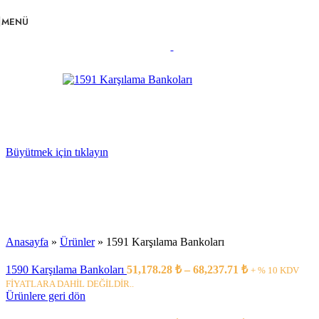
Navigasyona atla
Ana içeriğe atla
MENÜ
Büyütmek için tıklayın
Anasayfa
»
Ürünler
»
1591 Karşılama Bankoları
1590 Karşılama Bankoları
51,178.28
₺
–
68,237.71
₺
+ % 10 KDV
FİYATLARA DAHİL DEĞİLDİR..
Ürünlere geri dön