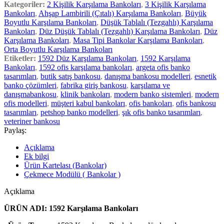
Kategoriler:
2 Kişilik Karşılama Bankoları
,
3 Kişilik Karşılama
Bankoları
,
Ahşap Lambirili (Çıtalı) Karşılama Bankoları
,
Büyük
Boyutlu Karşılama Bankoları
,
Düşük Tablalı (Tezgahlı) Karşılama
Bankoları
,
Düz Düşük Tablalı (Tezgahlı) Karşılama Bankoları
,
Düz
Karşılama Bankoları
,
Masa Tipi Bankolar Karşılama Bankoları
,
Orta Boyutlu Karşılama Bankoları
Etiketler:
1592 Düz Karşılama Bankoları
,
1592 Karşılama
Bankoları
,
1592 ofis karşılama bankoları
,
argeta ofis banko
tasarımları
,
butik satış bankosu
,
danışma bankosu modelleri
,
esnetik
banko çözümleri
,
fabrika giriş bankosu
,
karşılama ve
danışmabankosu
,
klinik bankoları
,
modern banko sistemleri
,
modern
ofis modelleri
,
müşteri kabul bankoları
,
ofis bankoları
,
ofis bankosu
tasarımları
,
petshop banko modelleri
,
şık ofis banko tasarımları
,
veteriner bankosu
Paylaş:
Açıklama
Ek bilgi
Ürün Kartelası (Bankolar)
Çekmece Modülü ( Bankolar )
Açıklama
ÜRÜN ADI: 1592 Karşılama Bankoları