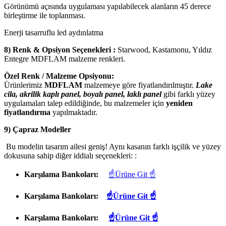
Görünümü açısında uygulaması yapılabilecek alanların 45 derece
birleştirme ile toplanması.
Enerji tasarruflu led aydınlatma
8) Renk & Opsiyon Seçenekleri :
Starwood, Kastamonu, Yıldız
Entegre MDFLAM malzeme renkleri.
Özel Renk / Malzeme Opsiyonu:
Ürünlerimiz
MDFLAM
malzemeye göre fiyatlandırılmıştır.
Lake
cila, akrilik kaplı panel, boyalı panel, laklı panel
gibi farklı yüzey
uygulamaları talep edildiğinde, bu malzemeler için
yeniden
fiyatlandırma
yapılmaktadır.
9) Çapraz Modeller
Bu modelin tasarım ailesi geniş! Aynı kasanın farklı işçilik ve yüzey
dokusuna sahip diğer iddialı seçenekleri: :
Karşılama Bankoları:
☝Ürüne Git ☝
Karşılama Bankoları:
☝Ürüne Git ☝
Karşılama Bankoları:
☝Ürüne Git ☝