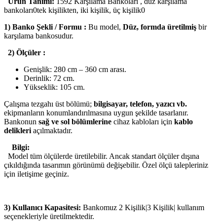
Ürün Tanımı:
1592 Karşılama Bankoları , düz karşılama
bankoları0tek kişilikten, iki kişilik, üç kişilik0
1) Banko Şekli / Formu :
Bu model,
Düz, formda üretilmiş
bir
karşılama bankosudur.
2) Ölçüler :
Genişlik: 280 cm – 360 cm arası.
Derinlik: 72 cm.
Yükseklik: 105 cm.
Çalışma tezgahı üst bölümü;
bilgisayar, telefon, yazıcı vb.
ekipmanların konumlandırılmasına uygun şekilde tasarlanır.
Bankonun
sağ ve sol bölümlerine
cihaz kabloları için
kablo
delikleri
açılmaktadır.
Bilgi:
Model tüm ölçülerde üretilebilir. Ancak standart ölçüler dışına
çıkıldığında tasarımın görünümü değişebilir. Özel ölçü talepleriniz
için iletişime geçiniz.
3) Kullanıcı Kapasitesi:
Bankomuz 2 Kişilik|3 Kişilik| kullanım
seçenekleriyle üretilmektedir.