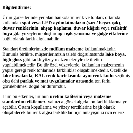
Bilgilendirme:
Ürün görsellerinde yer alan bankoların renk ve tonları; ortamda
kullanılan
spot veya LED aydınlatmaların (sarı / beyaz ışık)
,
duvar renklerinin
,
ahşap kaplama
,
duvar kâğıdı
veya
reflektif
boya
gibi yüzeylerin oluşturduğu
ışık yansıma ve gölge etkilerine
bağlı olarak farklı algılanabilir.
Standart üretimlerimizde
mdflam malzeme
kullanılmaktadır.
Bununla birlikte, müşterilerimizin talebi doğrultusunda
lake boya,
high gloss
gibi farklı yüzey malzemeleriyle de üretim
yapılabilmektedir. Bu tür özel yüzeylerde, kullanılan malzemenin
yapısı gereği renk tonlarında farklılıklar oluşabilmektedir. Özellikle
lake boyalarda
,
RAL renk kartelasında aynı renk kodu
seçilmiş
olsa dahi
parlak ve mat uygulamalar arasında
ton farkı
görülebilmesi doğal bir durumdur.
Tüm bu etkenler, ürünün
üretim kalitesini veya malzeme
standardını etkilemez
; yalnızca görsel algıda ton farklılıklarına yol
açabilir. Ortam koşullarına ve yüzey tercihlerine bağlı olarak
oluşabilecek bu renk algısı farklılıkları için anlayışınızı rica ederiz.
.
.