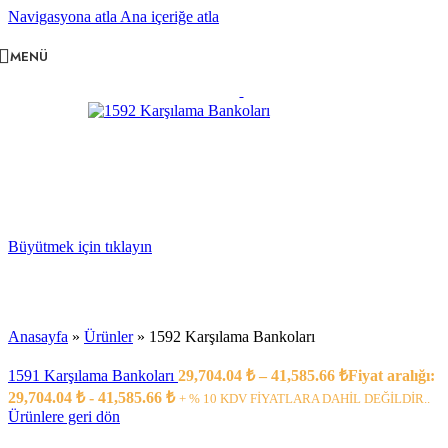
Navigasyona atla
Ana içeriğe atla
MENÜ
Büyütmek için tıklayın
Anasayfa
»
Ürünler
»
1592 Karşılama Bankoları
1591 Karşılama Bankoları
29,704.04
₺
–
41,585.66
₺
Fiyat aralığı:
29,704.04 ₺ - 41,585.66 ₺
+ % 10 KDV FİYATLARA DAHİL DEĞİLDİR..
Ürünlere geri dön