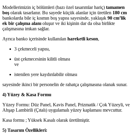
Modellerimizin iç bölümleri (bazı özel tasarımlar hariç)
tamamen
boş
olarak tasarlanır. Bu sayede küçük alanlar için üretilen
180 cm
bankolarda bile iç kısmın boş yapısı sayesinde, yaklaşık
90 cm’lik
ek bir çalışma alanı
oluşur ve iki kişinin dar da olsa birlikte
çalışmasına imkan sağlar.
Ayrıca banko içerisinde kullanılan
hareketli keson
,
3 çekmeceli yapısı,
üst çekmecesinin kilitli olması
ve
istenilen yere kaydırılabilir olması
sayesinde ikinci bir personelin de rahatça çalışmasına olanak sunar.
4) Yüzey & Kasa Formu
Yüzey Formu: Düz Panel, Kavis Panel, Prizmatik / Çok Yüzeyli, ve
Ahşap Lambirili (Çıtalı) uygulamalı yüzey kaplaması mevcuttur.
Kasa formu ; Yüksek Kasalı olarak üretilmiştir.
5) Tasarım Özellikleri: