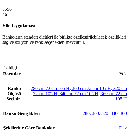
8556
46
Yön Uygulaması
Bankoların standart ölçüleri ile birlikte özelleştirilebilecek özellikleri
sağ ve sol yön ve renk seçenekleri mevcuttur.
Ek bilgi
Boyutlar
Yok
Banko
280 cm 72 cm 105 H
,
300 cm 72 cm 105 H
,
320 cm
Ölçüsü
72 cm 105 H
,
340 cm 72 cm 105 H
,
360 cm 72 cm
Seçiniz..
105 H
Banko Genişlikleri
280
,
300
,
320
,
340
,
360
Şekillerine Göre Bankolar
Düz