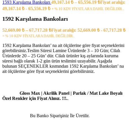
1593 Karşılama Bankoları
49,167.14
₺
–
65,556.19
₺
Fiyat aralığı:
49,167.14 ₺ - 65,556.19 ₺
+ % 10 KDV FİYATLARA DAHİL DEĞİLDİR..
1592 Karşılama Bankoları
52,669.00
₺
–
67,717.28
₺
Fiyat aralığı: 52,669.00 ₺ - 67,717.28 ₺
+ % 10 KDV FİYATLARA DAHİL DEĞİLDİR..
1592 Karşılama Bankoları’ na ait ölçülerine göre fiyat seçeneklerini
görebilirsiniz.Teslim Süresi Lamine Ürünlerde 3 – 10 Gün; Cilalı
Ürünlerde 20 – 25 Gün’ dür. Cilalı ürünler kış aylarında kuruma
süresi bağlı olarak 1-2 gün ürün teslimini uzayabilir. Aşağıda
bulunan SEÇENEKLER kısmından 1592 Karşılama Bankoları’ na
ait ölçülerine göre fiyat seçeneklerini görebilirsiniz.
Gloss Max | Akrilik Panel | Parlak / Mat Lake Boyalı
Özel Renkler için Fiyat Alınız. !!!.
.
Bu Banko Siparişiniz İle Üretilir.