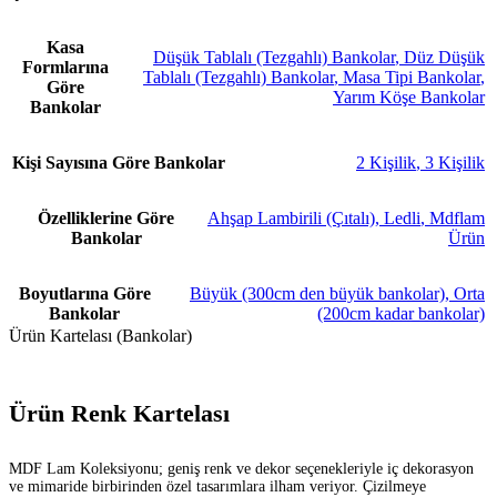
Kasa
Düşük Tablalı (Tezgahlı) Bankolar
,
Düz Düşük
Formlarına
Tablalı (Tezgahlı) Bankolar
,
Masa Tipi Bankolar
,
Göre
Yarım Köşe Bankolar
Bankolar
Kişi Sayısına Göre Bankolar
2 Kişilik
,
3 Kişilik
Özelliklerine Göre
Ahşap Lambirili (Çıtalı)
,
Ledli
,
Mdflam
Bankolar
Ürün
Boyutlarına Göre
Büyük (300cm den büyük bankolar)
,
Orta
Bankolar
(200cm kadar bankolar)
Ürün Kartelası (Bankolar)
Ürün Renk Kartelası
MDF Lam Koleksiyonu; geniş renk ve dekor seçenekleriyle iç dekorasyon
ve mimaride birbirinden özel tasarımlara ilham veriyor. Çizilmeye