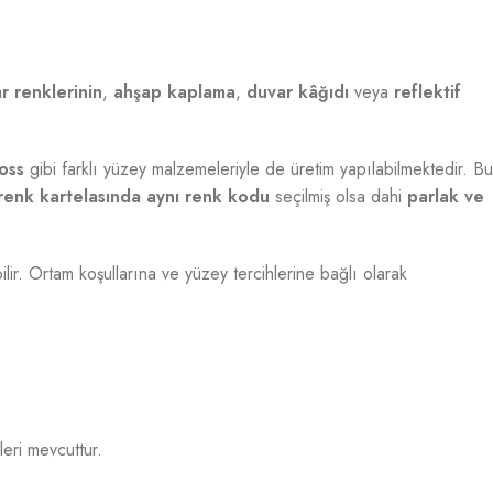
r renklerinin
,
ahşap kaplama
,
duvar kâğıdı
veya
reflektif
oss
gibi farklı yüzey malzemeleriyle de üretim yapılabilmektedir. Bu
renk kartelasında aynı renk kodu
seçilmiş olsa dahi
parlak ve
bilir. Ortam koşullarına ve yüzey tercihlerine bağlı olarak
eri mevcuttur.