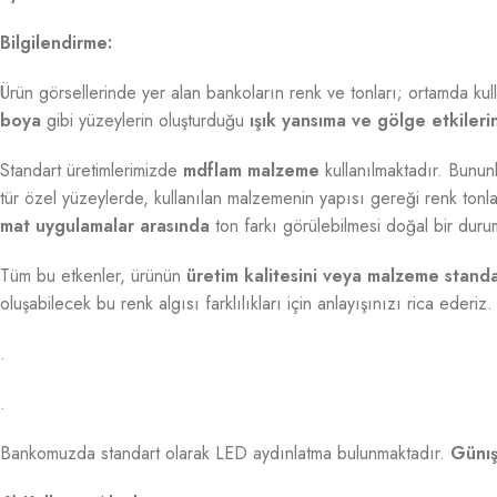
Bilgilendirme:
Ürün görsellerinde yer alan bankoların renk ve tonları; ortamda kul
boya
gibi yüzeylerin oluşturduğu
ışık yansıma ve gölge etkileri
Standart üretimlerimizde
mdflam malzeme
kullanılmaktadır. Bununl
tür özel yüzeylerde, kullanılan malzemenin yapısı gereği renk tonlar
mat uygulamalar arasında
ton farkı görülebilmesi doğal bir duru
Tüm bu etkenler, ürünün
üretim kalitesini veya malzeme stand
oluşabilecek bu renk algısı farklılıkları için anlayışınızı rica ederiz.
.
.
Bankomuzda standart olarak LED aydınlatma bulunmaktadır.
Günış