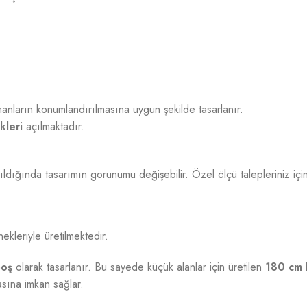
nların konumlandırılmasına uygun şekilde tasarlanır.
kleri
açılmaktadır.
ldığında tasarımın görünümü değişebilir. Özel ölçü talepleriniz için 
nekleriyle üretilmektedir.
oş
olarak tasarlanır. Bu sayede küçük alanlar için üretilen
180 cm
b
masına imkan sağlar.