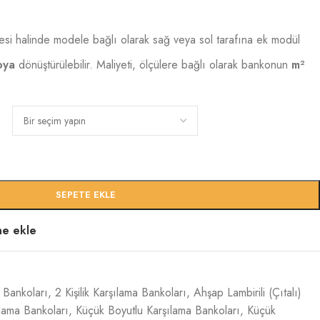
si halinde modele bağlı olarak sağ veya sol tarafına ek modül
oya
dönüştürülebilir. Maliyeti, ölçülere bağlı olarak bankonun
m²
SEPETE EKLE
ine ekle
a Bankoları
,
2 Kişilik Karşılama Bankoları
,
Ahşap Lambirili (Çıtalı)
lama Bankoları
,
Küçük Boyutlu Karşılama Bankoları
,
Küçük