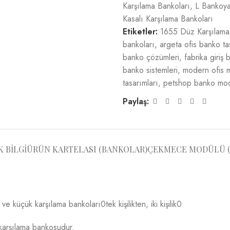
Karşılama Bankoları
,
L Bankoya
Kasalı Karşılama Bankoları
Etiketler:
1655 Düz Karşılama
bankoları
,
argeta ofis banko ta
banko çözümleri
,
fabrika giriş
banko sistemleri
,
modern ofis m
tasarımları
,
petshop banko mod
Paylaş:
K BILGI
ÜRÜN KARTELASI (BANKOLAR)
ÇEKMECE MODÜLÜ (
 küçük karşılama bankoları0tek kişilikten, iki kişilik0
karşılama bankosudur.