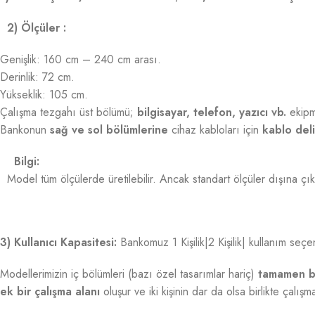
2) Ölçüler :
Genişlik: 160 cm – 240 cm arası.
Derinlik: 72 cm.
Yükseklik: 105 cm.
Çalışma tezgahı üst bölümü;
bilgisayar, telefon, yazıcı vb.
ekipma
Bankonun
sağ ve sol bölümlerine
cihaz kabloları için
kablo deli
Bilgi:
Model tüm ölçülerde üretilebilir. Ancak standart ölçüler dışına çıkı
3) Kullanıcı Kapasitesi:
Bankomuz 1 Kişilik|2 Kişilik| kullanım seçe
Modellerimizin iç bölümleri (bazı özel tasarımlar hariç)
tamamen b
ek bir çalışma alanı
oluşur ve iki kişinin dar da olsa birlikte çalış