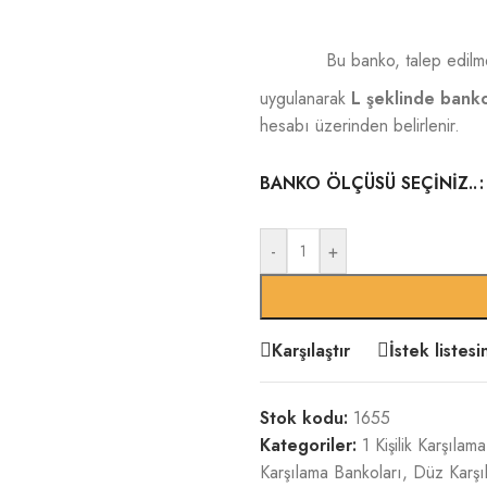
Bu banko, talep edilme
uygulanarak
L şeklinde bank
hesabı üzerinden belirlenir.
BANKO ÖLÇÜSÜ SEÇINIZ..
-
+
Karşılaştır
İstek listes
Stok kodu:
1655
Kategoriler:
1 Kişilik Karşılam
Karşılama Bankoları
,
Düz Karşı