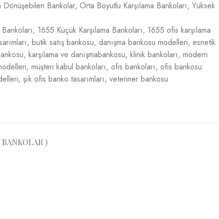
 Dönüşebilen Bankolar
,
Orta Boyutlu Karşılama Bankoları
,
Yüksek
 Bankoları
,
1655 Küçük Karşılama Bankoları
,
1655 ofis karşılama
sarımları
,
butik satış bankosu
,
danışma bankosu modelleri
,
esnetik
 bankosu
,
karşılama ve danışmabankosu
,
klinik bankoları
,
modern
odelleri
,
müşteri kabul bankoları
,
ofis bankoları
,
ofis bankosu
elleri
,
şık ofis banko tasarımları
,
veteriner bankosu
 BANKOLAR )