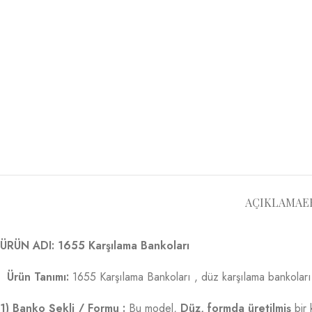
AÇIKLAMA
E
ÜRÜN ADI: 1655 Karşılama Bankoları
Ürün Tanımı:
1655 Karşılama Bankoları , düz karşılama bankoları ve
1) Banko Şekli / Formu :
Bu model,
Düz, formda üretilmiş
bir 