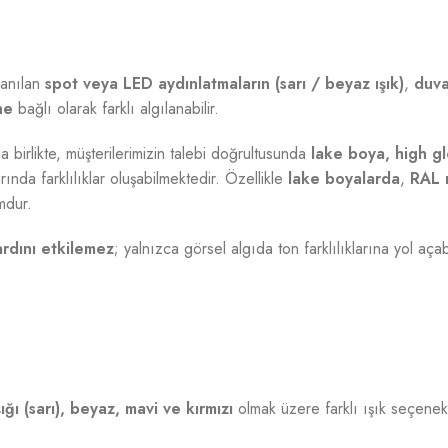
lanılan
spot veya LED aydınlatmaların (sarı / beyaz ışık)
,
duva
ne
bağlı olarak farklı algılanabilir.
a birlikte, müşterilerimizin talebi doğrultusunda
lake boya, high gl
ında farklılıklar oluşabilmektedir. Özellikle
lake boyalarda
,
RAL 
mdur.
ardını etkilemez
; yalnızca görsel algıda ton farklılıklarına yol aça
ığı (sarı), beyaz, mavi ve kırmızı
olmak üzere farklı ışık seçenekl