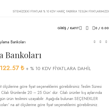
SİTEMİZDEKİ FİYATLAR % 10 KDV HARİÇ FABRİKA TESLİM FİYATLARIMIZDI
GIRIŞ / KAYIT
0
/
0.0
ılama Bankoları
a Bankoları
,122.57
₺
+ % 10 KDV FİYATLARA DAHİL
 ölçülerine göre fiyat seçeneklerini görebilirsiniz.Teslim Süresi
ilalı Ürünlerde 20 – 25 Gün’ dür. Cilalı ürünler kış aylarında
 gün ürün teslimini uzayabilir. Aşağıda bulunan SEÇENEKLER
arı’ na ait ölçülerine göre fiyat seçeneklerini görebilirsiniz.