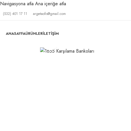
Navigasyona atla
Ana içeriğe atla
(532) 401 17 11
argetaofis@gmail.com
ANASAYFA
ÜRÜNLER
İLETIŞIM
Büyütmek için tıklayın