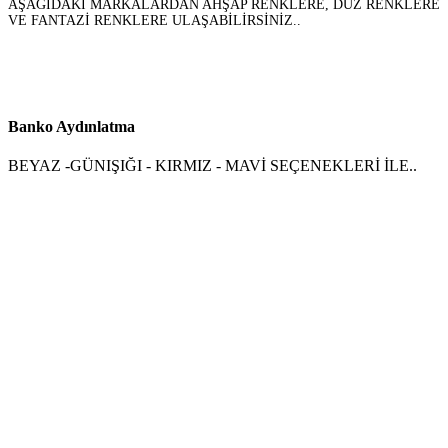
AŞAĞIDAKİ MARKALARDAN AHŞAP RENKLERE, DÜZ RENKLERE
VE FANTAZİ RENKLERE ULAŞABİLİRSİNİZ..
Banko Aydınlatma
BEYAZ -GÜNIŞIĞI - KIRMIZ - MAVİ SEÇENEKLERİ İLE..