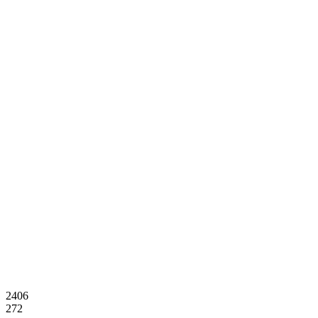
2406
272