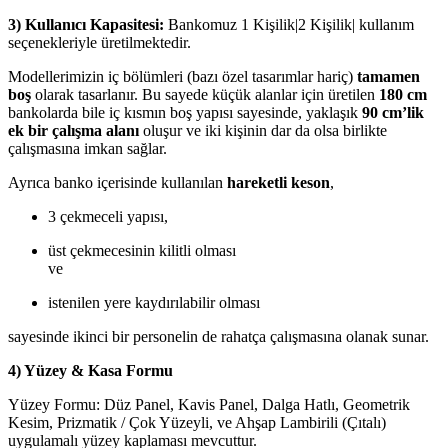
3) Kullanıcı Kapasitesi:
Bankomuz 1 Kişilik|2 Kişilik| kullanım
seçenekleriyle üretilmektedir.
Modellerimizin iç bölümleri (bazı özel tasarımlar hariç)
tamamen
boş
olarak tasarlanır. Bu sayede küçük alanlar için üretilen
180 cm
bankolarda bile iç kısmın boş yapısı sayesinde, yaklaşık
90 cm’lik
ek bir çalışma alanı
oluşur ve iki kişinin dar da olsa birlikte
çalışmasına imkan sağlar.
Ayrıca banko içerisinde kullanılan
hareketli keson
,
3 çekmeceli yapısı,
üst çekmecesinin kilitli olması
ve
istenilen yere kaydırılabilir olması
sayesinde ikinci bir personelin de rahatça çalışmasına olanak sunar.
4) Yüzey & Kasa Formu
Yüzey Formu: Düz Panel, Kavis Panel, Dalga Hatlı, Geometrik
Kesim, Prizmatik / Çok Yüzeyli, ve Ahşap Lambirili (Çıtalı)
uygulamalı yüzey kaplaması mevcuttur.