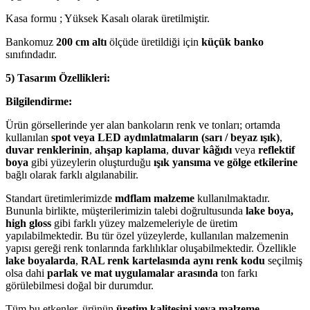
Kasa formu ; Yüksek Kasalı olarak üretilmiştir.
Bankomuz
200 cm altı
ölçüde üretildiği için
küçük banko
sınıfındadır.
5) Tasarım Özellikleri:
Bilgilendirme:
Ürün görsellerinde yer alan bankoların renk ve tonları; ortamda
kullanılan
spot veya LED aydınlatmaların (sarı / beyaz ışık)
,
duvar renklerinin
,
ahşap kaplama
,
duvar kâğıdı
veya
reflektif
boya
gibi yüzeylerin oluşturduğu
ışık yansıma ve gölge etkilerine
bağlı olarak farklı algılanabilir.
Standart üretimlerimizde
mdflam malzeme
kullanılmaktadır.
Bununla birlikte, müşterilerimizin talebi doğrultusunda
lake boya,
high gloss
gibi farklı yüzey malzemeleriyle de üretim
yapılabilmektedir. Bu tür özel yüzeylerde, kullanılan malzemenin
yapısı gereği renk tonlarında farklılıklar oluşabilmektedir. Özellikle
lake boyalarda
,
RAL renk kartelasında aynı renk kodu
seçilmiş
olsa dahi
parlak ve mat uygulamalar arasında
ton farkı
görülebilmesi doğal bir durumdur.
Tüm bu etkenler, ürünün
üretim kalitesini veya malzeme