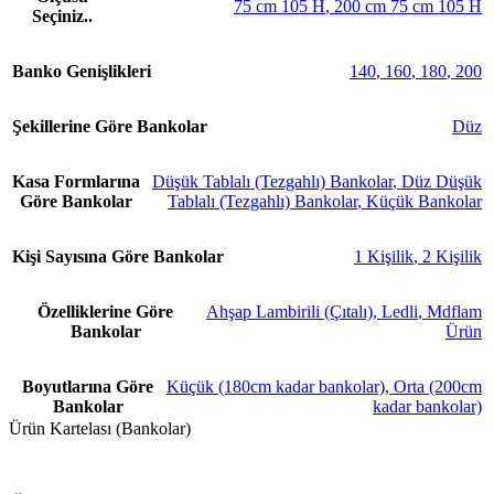
75 cm 105 H
,
200 cm 75 cm 105 H
Seçiniz..
Banko Genişlikleri
140
,
160
,
180
,
200
Şekillerine Göre Bankolar
Düz
Kasa Formlarına
Düşük Tablalı (Tezgahlı) Bankolar
,
Düz Düşük
Göre Bankolar
Tablalı (Tezgahlı) Bankolar
,
Küçük Bankolar
Kişi Sayısına Göre Bankolar
1 Kişilik
,
2 Kişilik
Özelliklerine Göre
Ahşap Lambirili (Çıtalı)
,
Ledli
,
Mdflam
Bankolar
Ürün
Boyutlarına Göre
Küçük (180cm kadar bankolar)
,
Orta (200cm
Bankolar
kadar bankolar)
Ürün Kartelası (Bankolar)