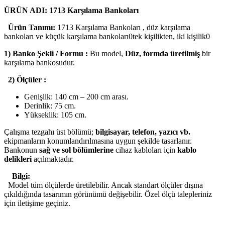
ÜRÜN ADI: 1713 Karşılama Bankoları
Ürün Tanımı:
1713 Karşılama Bankoları , düz karşılama
bankoları ve küçük karşılama bankoları0tek kişilikten, iki kişilik0
1) Banko Şekli / Formu :
Bu model,
Düz, formda üretilmiş
bir
karşılama bankosudur.
2) Ölçüler :
Genişlik: 140 cm – 200 cm arası.
Derinlik: 75 cm.
Yükseklik: 105 cm.
Çalışma tezgahı üst bölümü;
bilgisayar, telefon, yazıcı vb.
ekipmanların konumlandırılmasına uygun şekilde tasarlanır.
Bankonun
sağ ve sol bölümlerine
cihaz kabloları için
kablo
delikleri
açılmaktadır.
Bilgi:
Model tüm ölçülerde üretilebilir. Ancak standart ölçüler dışına
çıkıldığında tasarımın görünümü değişebilir. Özel ölçü talepleriniz
için iletişime geçiniz.