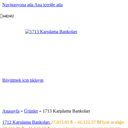
Navigasyona atla
Ana içeriğe atla
MENÜ
Büyütmek için tıklayın
Anasayfa
»
Ürünler
»
1713 Karşılama Bankoları
1712 Karşılama Bankoları
27,415.05
₺
–
41,122.57
₺
Fiyat aralığı: