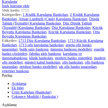
Karşılaştır
İstek listesine ekle
Stok kodu:
1713
Kategoriler:
1 Kişilik Karşılama Bankoları
,
2 Kişilik Karşılama
Bankoları
,
Ahşap Lambirili (Çıtalı) Karşılama Bankoları
,
Düşük
Tablalı (Tezgahlı) Karşılama Bankoları
,
Düz Düşük Tablalı
(Tezgahlı) Karşılama Bankoları
,
Düz Karşılama Bankoları
,
Küçük
Boyutlu Karşılama Bankoları
,
Küçük Karşılama Bankoları
,
Orta
Boyutlu Karşılama Bankoları
Etiketler:
1713 Düz Karşılama Bankoları
,
1713 Küçük Karşılama
Bankoları
,
1713 ofis karşılama bankoları
,
argeta ofis banko
tasarımları
,
butik satış bankosu
,
danışma bankosu modelleri
,
esnetik
banko çözümleri
,
fabrika giriş bankosu
,
karşılama ve
danışmabankosu
,
klinik bankoları
,
modern banko sistemleri
,
modern
ofis modelleri
,
müşteri kabul bankoları
,
ofis bankoları
,
ofis bankosu
tasarımları
,
petshop banko modelleri
,
şık ofis banko tasarımları
,
veteriner bankosu
Paylaş:
Açıklama
Ek bilgi
Ürün Kartelası (Bankolar)
Çekmece Modülü ( Bankolar )
Açıklama