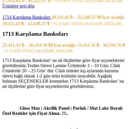
27,415.05 ₺ - 41,122.57 ₺
+ % 10 KDV FİYATLARA DAHİL DEĞİLDİR..
Ürünlere geri dön
1714 Karşılama Bankoları
39,111.43
₺
–
52,148.57
₺
Fiyat aralığı:
39,111.43 ₺ - 52,148.57 ₺
+ % 10 KDV FİYATLARA DAHİL DEĞİLDİR..
1713 Karşılama Bankoları
25,411.33
₺
–
36,194.76
₺
Fiyat aralığı: 25,411.33 ₺ - 36,194.76 ₺
+ % 10 KDV FİYATLARA DAHİL DEĞİLDİR..
1713 Karşılama Bankoları’ na ait ölçülerine göre fiyat seçeneklerini
görebilirsiniz.Teslim Süresi Lamine Ürünlerde 3 – 10 Gün; Cilalı
Ürünlerde 20 – 25 Gün’ dür. Cilalı ürünler kış aylarında kuruma
süresi bağlı olarak 1-2 gün ürün teslimini uzayabilir. Aşağıda
bulunan SEÇENEKLER kısmından 1713 Karşılama Bankoları’ na
ait ölçülerine göre fiyat seçeneklerini görebilirsiniz.
Gloss Max | Akrilik Panel | Parlak / Mat Lake Boyalı
Özel Renkler için Fiyat Alınız. !!!.
.