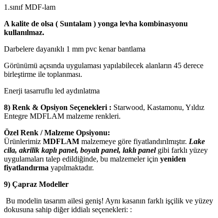
1.sınıf MDF-lam
A kalite de olsa ( Suntalam ) yonga levha kombinasyonu
kullanılmaz.
Darbelere dayanıklı 1 mm pvc kenar bantlama
Görünümü açısında uygulaması yapılabilecek alanların 45 derece
birleştirme ile toplanması.
Enerji tasarruflu led aydınlatma
8) Renk & Opsiyon Seçenekleri :
Starwood, Kastamonu, Yıldız
Entegre MDFLAM malzeme renkleri.
Özel Renk / Malzeme Opsiyonu:
Ürünlerimiz
MDFLAM
malzemeye göre fiyatlandırılmıştır.
Lake
cila, akrilik kaplı panel, boyalı panel, laklı panel
gibi farklı yüzey
uygulamaları talep edildiğinde, bu malzemeler için
yeniden
fiyatlandırma
yapılmaktadır.
9) Çapraz Modeller
Bu modelin tasarım ailesi geniş! Aynı kasanın farklı işçilik ve yüzey
dokusuna sahip diğer iddialı seçenekleri: :