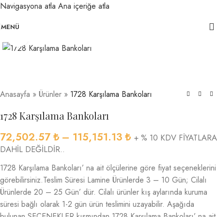
Navigasyona atla
Ana içeriğe atla
MENÜ
Büyütmek için tıklayın
Anasayfa
»
Ürünler
»
1728 Karşılama Bankoları
1728 Karşılama Bankoları
72,502.57
₺
–
115,151.13
₺
+ % 10 KDV FİYATLARA
DAHİL DEĞİLDİR..
1728 Karşılama Bankoları’ na ait ölçülerine göre fiyat seçeneklerini
görebilirsiniz.Teslim Süresi Lamine Ürünlerde 3 – 10 Gün; Cilalı
Ürünlerde 20 – 25 Gün’ dür. Cilalı ürünler kış aylarında kuruma
süresi bağlı olarak 1-2 gün ürün teslimini uzayabilir. Aşağıda
bulunan SEÇENEKLER kısmından 1728 Karşılama Bankoları’ na ait