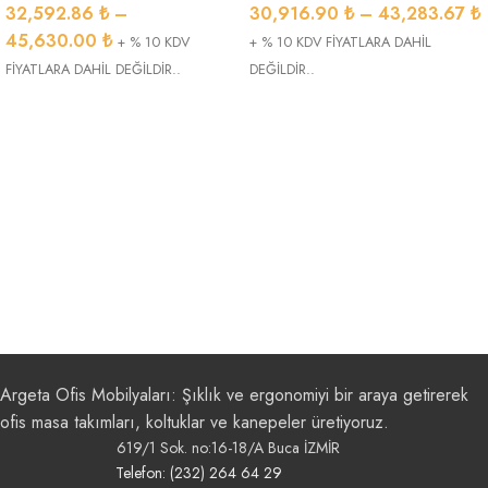
32,592.86
₺
–
30,916.90
₺
–
43,283.67
₺
45,630.00
₺
+ % 10 KDV
+ % 10 KDV FİYATLARA DAHİL
FİYATLARA DAHİL DEĞİLDİR..
DEĞİLDİR..
Argeta Ofis Mobilyaları: Şıklık ve ergonomiyi bir araya getirerek
ofis masa takımları, koltuklar ve kanepeler üretiyoruz.
619/1 Sok. no:16-18/A Buca İZMİR
Telefon: (232) 264 64 29