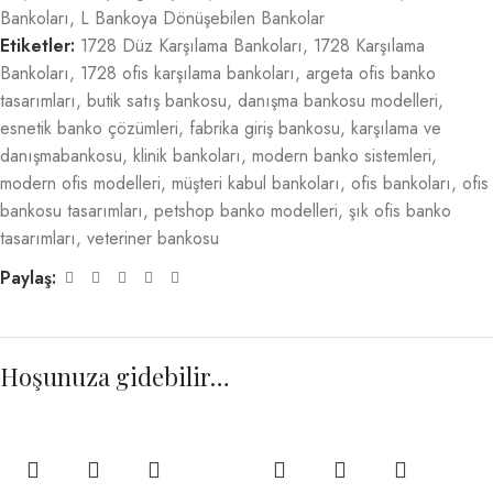
Bankoları
,
L Bankoya Dönüşebilen Bankolar
Etiketler:
1728 Düz Karşılama Bankoları
,
1728 Karşılama
Bankoları
,
1728 ofis karşılama bankoları
,
argeta ofis banko
tasarımları
,
butik satış bankosu
,
danışma bankosu modelleri
,
esnetik banko çözümleri
,
fabrika giriş bankosu
,
karşılama ve
danışmabankosu
,
klinik bankoları
,
modern banko sistemleri
,
modern ofis modelleri
,
müşteri kabul bankoları
,
ofis bankoları
,
ofis
bankosu tasarımları
,
petshop banko modelleri
,
şık ofis banko
tasarımları
,
veteriner bankosu
Paylaş:
Hoşunuza gidebilir…