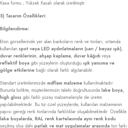
Kasa formu ; Yüksek Kasalı olarak üretilmiştir.
5) Tasarım Özellikleri:
Bilgilendirme:
Ürün görsellerinde yer alan bankoların renk ve tonları; ortamda
kullanılan
spot veya LED aydınlatmaların (sarı / beyaz ışık)
,
duvar renklerinin
,
ahşap kaplama
,
duvar kâğıdı
veya
reflektif boya
gibi yüzeylerin oluşturduğu
ışık yansıma ve
gölge etkilerine
bağlı olarak farklı algılanabilir.
Standart üretimlerimizde
mdflam malzeme
kullanılmaktadır.
Bununla birlikte, müşterilerimizin talebi doğrultusunda
lake boya,
high gloss
gibi farklı yüzey malzemeleriyle de üretim
yapılabilmektedir. Bu tür özel yüzeylerde, kullanılan malzemenin
yapısı gereği renk tonlarında farklılıklar oluşabilmektedir. Özellikle
lake boyalarda
,
RAL renk kartelasında aynı renk kodu
seçilmiş olsa dahi
parlak ve mat uygulamalar arasında
ton farkı