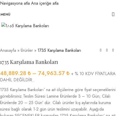
Navigasyona atla
Ana içeriğe atla
MENÜ
Büyütmek için tıklayın
Anasayfa
»
Ürünler
»
1735 Karşılama Bankoları
1735 Karşılama Bankoları
48,889.28
₺
–
74,963.57
₺
+ % 10 KDV FİYATLARA
DAHİL DEĞİLDİR..
1735 Karşılama Bankoları’ na ait ölçülerine göre fiyat seçeneklerini
görebilirsiniz.Teslim Süresi Lamine Ürünlerde 3 – 10 Gün; Cilalı
Ürünlerde 20 – 25 Gün’ dür. Cilalı ürünler kış aylarında kuruma
süresi bağlı olarak 1-2 gün ürün teslimini uzayabilir. Aşağıda
bulunan SEÇENEKLER kısmından 1735 Karşılama Bankoları’ na ait