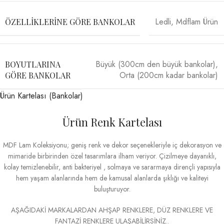
Ledli
,
Mdflam Ürün
ÖZELLIKLERINE GÖRE BANKOLAR
Büyük (300cm den büyük bankolar)
,
BOYUTLARINA
Orta (200cm kadar bankolar)
GÖRE BANKOLAR
Ürün Kartelası (Bankolar)
Ürün Renk Kartelası
MDF Lam Koleksiyonu; geniş renk ve dekor seçenekleriyle iç dekorasyon ve
mimaride birbirinden özel tasarımlara ilham veriyor. Çizilmeye dayanıklı,
kolay temizlenebilir, anti bakteriyel , solmaya ve sararmaya dirençli yapısıyla
hem yaşam alanlarında hem de kamusal alanlarda şıklığı ve kaliteyi
buluşturuyor.
AŞAĞIDAKİ MARKALARDAN AHŞAP RENKLERE, DÜZ RENKLERE VE
FANTAZİ RENKLERE ULAŞABİLİRSİNİZ..