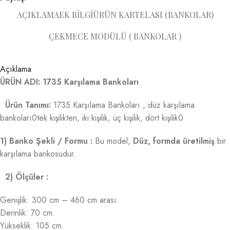
AÇIKLAMA
EK BILGI
ÜRÜN KARTELASI (BANKOLAR)
ÇEKMECE MODÜLÜ ( BANKOLAR )
Açıklama
ÜRÜN ADI: 1735 Karşılama Bankoları
Ürün Tanımı:
1735 Karşılama Bankoları , düz karşılama
bankoları0tek kişilikten, iki kişilik, üç kişilik, dört kişilik0
1) Banko Şekli / Formu :
Bu model,
Düz, formda üretilmiş
bir
karşılama bankosudur.
2) Ölçüler :
Genişlik: 300 cm – 460 cm arası.
Derinlik: 70 cm.
Yükseklik: 105 cm.