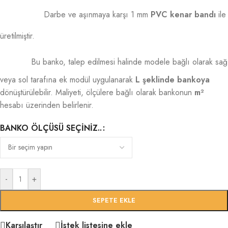
Darbe ve aşınmaya karşı 1 mm
PVC kenar bandı
ile
üretilmiştir.
Bu banko, talep edilmesi halinde modele bağlı olarak sağ
veya sol tarafına ek modül uygulanarak
L şeklinde bankoya
dönüştürülebilir. Maliyeti, ölçülere bağlı olarak bankonun
m²
hesabı üzerinden belirlenir.
BANKO ÖLÇÜSÜ SEÇINIZ..
-
+
SEPETE EKLE
Karşılaştır
İstek listesine ekle