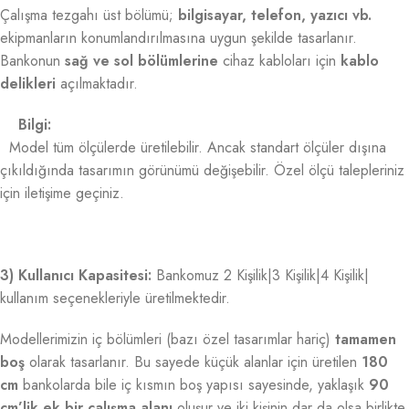
Çalışma tezgahı üst bölümü;
bilgisayar, telefon, yazıcı vb.
ekipmanların konumlandırılmasına uygun şekilde tasarlanır.
Bankonun
sağ ve sol bölümlerine
cihaz kabloları için
kablo
delikleri
açılmaktadır.
Bilgi:
Model tüm ölçülerde üretilebilir. Ancak standart ölçüler dışına
çıkıldığında tasarımın görünümü değişebilir. Özel ölçü talepleriniz
için iletişime geçiniz.
3) Kullanıcı Kapasitesi:
Bankomuz 2 Kişilik|3 Kişilik|4 Kişilik|
kullanım seçenekleriyle üretilmektedir.
Modellerimizin iç bölümleri (bazı özel tasarımlar hariç)
tamamen
boş
olarak tasarlanır. Bu sayede küçük alanlar için üretilen
180
cm
bankolarda bile iç kısmın boş yapısı sayesinde, yaklaşık
90
cm’lik ek bir çalışma alanı
oluşur ve iki kişinin dar da olsa birlikte