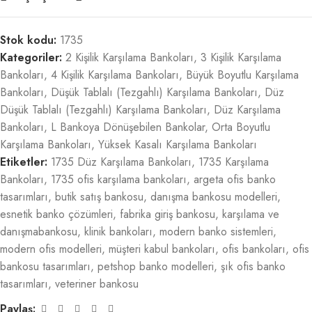
Stok kodu:
1735
Kategoriler:
2 Kişilik Karşılama Bankoları
,
3 Kişilik Karşılama
Bankoları
,
4 Kişilik Karşılama Bankoları
,
Büyük Boyutlu Karşılama
Bankoları
,
Düşük Tablalı (Tezgahlı) Karşılama Bankoları
,
Düz
Düşük Tablalı (Tezgahlı) Karşılama Bankoları
,
Düz Karşılama
Bankoları
,
L Bankoya Dönüşebilen Bankolar
,
Orta Boyutlu
Karşılama Bankoları
,
Yüksek Kasalı Karşılama Bankoları
Etiketler:
1735 Düz Karşılama Bankoları
,
1735 Karşılama
Bankoları
,
1735 ofis karşılama bankoları
,
argeta ofis banko
tasarımları
,
butik satış bankosu
,
danışma bankosu modelleri
,
esnetik banko çözümleri
,
fabrika giriş bankosu
,
karşılama ve
danışmabankosu
,
klinik bankoları
,
modern banko sistemleri
,
modern ofis modelleri
,
müşteri kabul bankoları
,
ofis bankoları
,
ofis
bankosu tasarımları
,
petshop banko modelleri
,
şık ofis banko
tasarımları
,
veteriner bankosu
Paylaş: