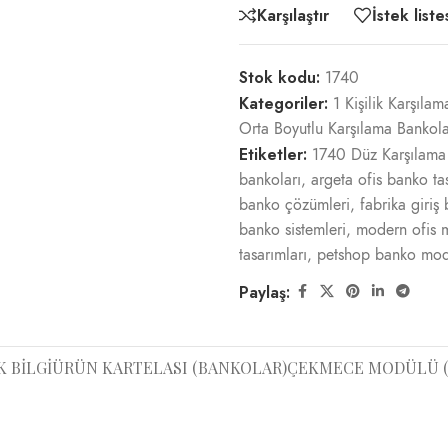
Karşılaştır
İstek list
Stok kodu:
1740
Kategoriler:
1 Kişilik Karşıla
Orta Boyutlu Karşılama Bankola
Etiketler:
1740 Düz Karşılama
bankoları
,
argeta ofis banko ta
banko çözümleri
,
fabrika giriş
banko sistemleri
,
modern ofis m
tasarımları
,
petshop banko mode
Paylaş:
K BILGI
ÜRÜN KARTELASI (BANKOLAR)
ÇEKMECE MODÜLÜ (