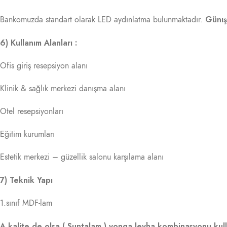
Günışı
Bankomuzda standart olarak LED aydınlatma bulunmaktadır.
6) Kullanım Alanları :
Ofis giriş resepsiyon alanı
Klinik & sağlık merkezi danışma alanı
Otel resepsiyonları
Eğitim kurumları
Estetik merkezi – güzellik salonu karşılama alanı
7) Teknik Yapı
1.sınıf MDF-lam
A kalite de olsa ( Suntalam ) yonga levha kombinasyonu kull