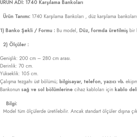
ÜRÜN ADI: 1740 Karşılama Bankoları
Ürün Tanımı:
1740 Karşılama Bankoları , düz karşılama bankoları0te
1) Banko Şekli / Formu :
Düz, formda üretilmiş
Bu model,
bir 
2) Ölçüler :
Genişlik: 200 cm – 280 cm arası.
Derinlik: 70 cm.
Yükseklik: 105 cm.
bilgisayar, telefon, yazıcı vb.
Çalışma tezgahı üst bölümü;
ekipma
sağ ve sol bölümlerine
kablo deli
Bankonun
cihaz kabloları için
Bilgi:
Model tüm ölçülerde üretilebilir. Ancak standart ölçüler dışına çıkı