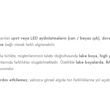
spot veya LED aydınlatmaların (sarı / beyaz ışık)
duva
lanılan
,
ine
bağlı olarak farklı algılanabilir.
lake boya, high 
a birlikte, müşterilerimizin talebi doğrultusunda
lake boyalarda
RA
larında farklılıklar oluşabilmektedir. Özellikle
,
durumdur.
rdını etkilemez
; yalnızca görsel algıda ton farklılıklarına yol aça