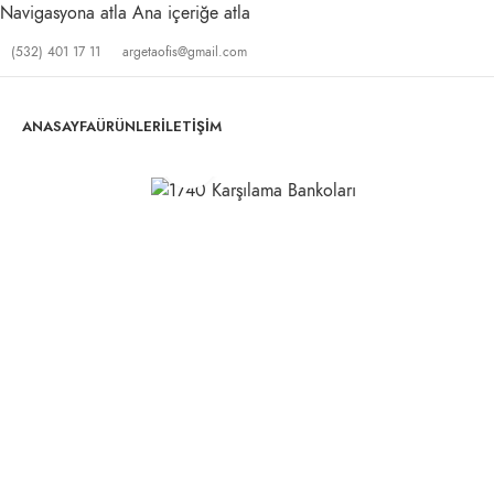
Navigasyona atla
Ana içeriğe atla
(532) 401 17 11
argetaofis@gmail.com
ANASAYFA
ÜRÜNLER
İLETIŞIM
Büyütmek için tıklayın