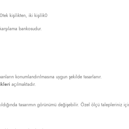
k kişilikten, iki kişilik0
karşılama bankosudur.
nların konumlandırılmasına uygun şekilde tasarlanır.
kleri
açılmaktadır.
ldığında tasarımın görünümü değişebilir. Özel ölçü talepleriniz için