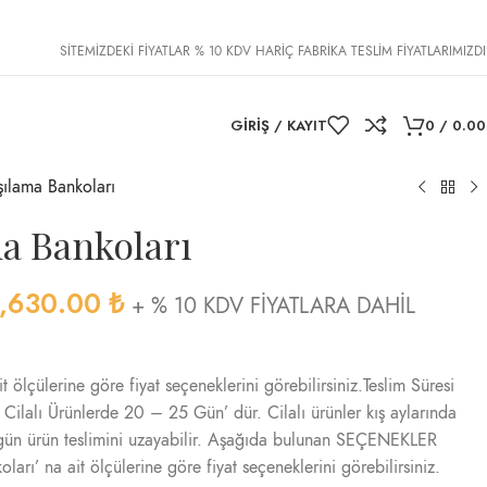
SİTEMİZDEKİ FİYATLAR % 10 KDV HARİÇ FABRİKA TESLİM FİYATLARIMIZDI
GIRIŞ / KAYIT
0
/
0.0
ılama Bankoları
ma Bankoları
,630.00
₺
+ % 10 KDV FİYATLARA DAHİL
 ölçülerine göre fiyat seçeneklerini görebilirsiniz.Teslim Süresi
ilalı Ürünlerde 20 – 25 Gün’ dür. Cilalı ürünler kış aylarında
 gün ürün teslimini uzayabilir. Aşağıda bulunan SEÇENEKLER
arı’ na ait ölçülerine göre fiyat seçeneklerini görebilirsiniz.