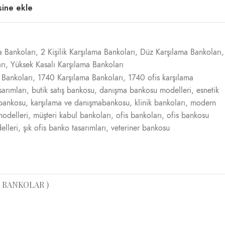
esine ekle
ma Bankoları
,
2 Kişilik Karşılama Bankoları
,
Düz Karşılama Bankoları
,
rı
,
Yüksek Kasalı Karşılama Bankoları
 Bankoları
,
1740 Karşılama Bankoları
,
1740 ofis karşılama
sarımları
,
butik satış bankosu
,
danışma bankosu modelleri
,
esnetik
 bankosu
,
karşılama ve danışmabankosu
,
klinik bankoları
,
modern
odelleri
,
müşteri kabul bankoları
,
ofis bankoları
,
ofis bankosu
lleri
,
şık ofis banko tasarımları
,
veteriner bankosu
 BANKOLAR )