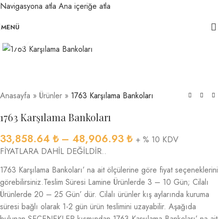
Navigasyona atla
Ana içeriğe atla
MENÜ
Büyütmek için tıklayın
Anasayfa
»
Ürünler
»
1763 Karşılama Bankoları
1763 Karşılama Bankoları
33,858.64
₺
–
48,906.93
₺
+ % 10 KDV
FİYATLARA DAHİL DEĞİLDİR..
1763 Karşılama Bankoları’ na ait ölçülerine göre fiyat seçeneklerini
görebilirsiniz.Teslim Süresi Lamine Ürünlerde 3 – 10 Gün; Cilalı
Ürünlerde 20 – 25 Gün’ dür. Cilalı ürünler kış aylarında kuruma
süresi bağlı olarak 1-2 gün ürün teslimini uzayabilir. Aşağıda
bulunan SEÇENEKLER kısmından 1763 Karşılama Bankoları’ na ait