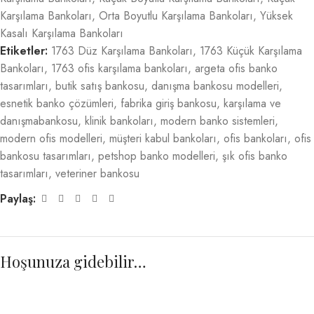
Karşılama Bankoları
,
Orta Boyutlu Karşılama Bankoları
,
Yüksek
Kasalı Karşılama Bankoları
Etiketler:
1763 Düz Karşılama Bankoları
,
1763 Küçük Karşılama
Bankoları
,
1763 ofis karşılama bankoları
,
argeta ofis banko
tasarımları
,
butik satış bankosu
,
danışma bankosu modelleri
,
esnetik banko çözümleri
,
fabrika giriş bankosu
,
karşılama ve
danışmabankosu
,
klinik bankoları
,
modern banko sistemleri
,
modern ofis modelleri
,
müşteri kabul bankoları
,
ofis bankoları
,
ofis
bankosu tasarımları
,
petshop banko modelleri
,
şık ofis banko
tasarımları
,
veteriner bankosu
Paylaş:
Hoşunuza gidebilir…