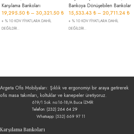
Karşılama Bankoları
Bankoya Dönüşebilen Bankolar
19,295.50
₺
–
30,321.50
₺
15,533.43
₺
–
20,711.24
₺
+ % 10 KDV FİYATLARA DAHİL
+ % 10 KDV FİYATLARA DAHİL
DEĞİLDİR..
DEĞİLDİR..
Argeta Ofis Mobilyaları: Şıklık ve ergonomiyi bir araya getirerek
ofis masa takımları, koltuklar ve kanepeler üretiyoruz.
619/1 Sok. no:16-18/A Buca İZMİR
Telefon: (232) 264 64 29
Whatsapp: (532) 669 97 11
Karşılama Bankoları