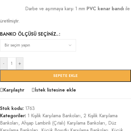
Darbe ve aşınmaya karşı 1 mm
PVC kenar bandı
ile
üretilmiştir.
BANKO ÖLÇÜSÜ SEÇINIZ..
-
+
SEPETE EKLE
Karşılaştır
İstek listesine ekle
Stok kodu:
1763
Kategoriler:
1 Kişilik Karşılama Bankoları
,
2 Kişilik Karşılama
Bankoları
,
Ahşap Lambirili (Çıtalı) Karşılama Bankoları
,
Düz
Karşılama Bankoları
,
Küçük Boyutlu Karşılama Bankoları
,
Küçük