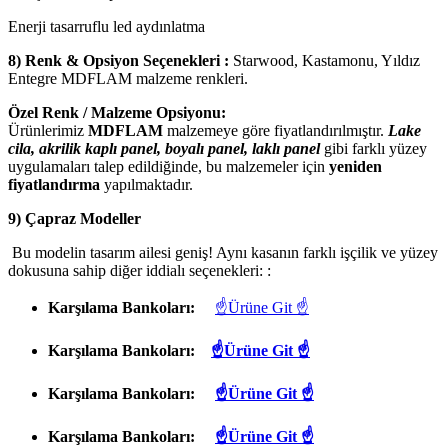
Enerji tasarruflu led aydınlatma
8) Renk & Opsiyon Seçenekleri :
Starwood, Kastamonu, Yıldız
Entegre MDFLAM malzeme renkleri.
Özel Renk / Malzeme Opsiyonu:
Ürünlerimiz
MDFLAM
malzemeye göre fiyatlandırılmıştır.
Lake
cila, akrilik kaplı panel, boyalı panel, laklı panel
gibi farklı yüzey
uygulamaları talep edildiğinde, bu malzemeler için
yeniden
fiyatlandırma
yapılmaktadır.
9) Çapraz Modeller
Bu modelin tasarım ailesi geniş! Aynı kasanın farklı işçilik ve yüzey
dokusuna sahip diğer iddialı seçenekleri: :
Karşılama Bankoları:
☝Ürüne Git ☝
Karşılama Bankoları:
☝Ürüne Git ☝
Karşılama Bankoları:
☝Ürüne Git ☝
Karşılama Bankoları:
☝Ürüne Git ☝