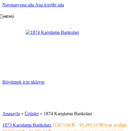
Navigasyona atla
Ana içeriğe atla
MENÜ
Büyütmek için tıklayın
Anasayfa
»
Ürünler
»
1874 Karşılama Bankoları
1873 Karşılama Bankoları
72,873.04
₺
–
95,295.51
₺
Fiyat aralığı: