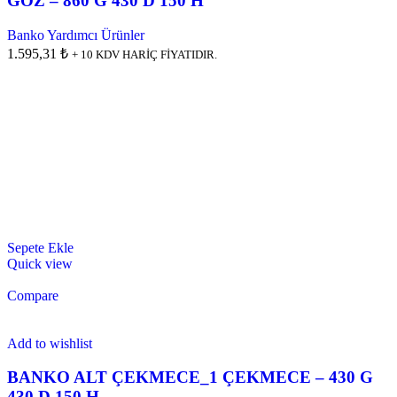
GÖZ – 860 G 430 D 150 H
Banko Yardımcı Ürünler
1.595,31 ₺
+ 10 KDV HARİÇ FİYATIDIR.
Sepete Ekle
Quick view
Compare
Add to wishlist
BANKO ALT ÇEKMECE_1 ÇEKMECE – 430 G
430 D 150 H