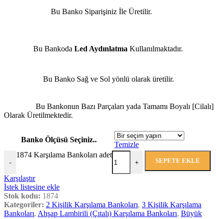
Bu Banko Siparişiniz İle Üretilir.
Bu Bankoda
Led Aydınlatma
Kullanılmaktadır.
Bu Banko Sağ ve Sol yönlü olarak üretilir.
Bu Bankonun Bazı Parçaları yada Tamamı Boyalı [Cilalı]
Olarak Üretilmektedir.
Banko Ölçüsü Seçiniz..
Temizle
1874 Karşılama Bankoları adet
SEPETE EKLE
-
+
Karşılaştır
İstek listesine ekle
Stok kodu:
1874
Kategoriler:
2 Kişilik Karşılama Bankoları
,
3 Kişilik Karşılama
Bankoları
,
Ahşap Lambirili (Çıtalı) Karşılama Bankoları
,
Büyük