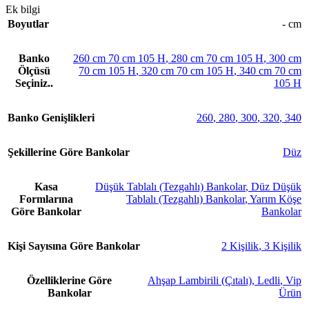
Ek bilgi
Boyutlar
- cm
Banko
260 cm 70 cm 105 H
,
280 cm 70 cm 105 H
,
300 cm
Ölçüsü
70 cm 105 H
,
320 cm 70 cm 105 H
,
340 cm 70 cm
Seçiniz..
105 H
Banko Genişlikleri
260
,
280
,
300
,
320
,
340
Şekillerine Göre Bankolar
Düz
Kasa
Düşük Tablalı (Tezgahlı) Bankolar
,
Düz Düşük
Formlarına
Tablalı (Tezgahlı) Bankolar
,
Yarım Köşe
Göre Bankolar
Bankolar
Kişi Sayısına Göre Bankolar
2 Kişilik
,
3 Kişilik
Özelliklerine Göre
Ahşap Lambirili (Çıtalı)
,
Ledli
,
Vip
Bankolar
Ürün