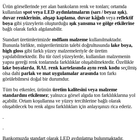
Ürün görsellerinde yer alan bankoların renk ve tonları; ortamda
kullanılan
spot veya LED aydınlatmaların (sarı / beyaz ışık)
,
duvar renklerinin
,
ahşap kaplama
,
duvar kâğıdı
veya
reflektif
boya
gibi yüzeylerin oluşturduğu
ışık yansıma ve gölge etkilerine
bağlı olarak farklı algılanabilir.
Standart üretimlerimizde
mdflam malzeme
kullanılmaktadır.
Bununla birlikte, müşterilerimizin talebi doğrultusunda
lake boya,
high gloss
gibi farklı yüzey malzemeleriyle de üretim
yapılabilmektedir. Bu tür özel yüzeylerde, kullanılan malzemenin
yapısı gereği renk tonlarında farklılıklar oluşabilmektedir. Özellikle
lake boyalarda
,
RAL renk kartelasında aynı renk kodu
seçilmiş
olsa dahi
parlak ve mat uygulamalar arasında
ton farkı
görülebilmesi doğal bir durumdur.
Tüm bu etkenler, ürünün
üretim kalitesini veya malzeme
standardını etkilemez
; yalnızca görsel algıda ton farklılıklarına yol
açabilir. Ortam koşullarına ve yüzey tercihlerine bağlı olarak
oluşabilecek bu renk algısı farklılıkları için anlayışınızı rica ederiz.
.
.
Bankomuzda standart olarak LED aydınlatma bulunmaktadır.