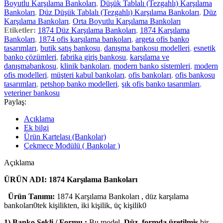
Boyutlu Karşılama Bankoları
,
Düşük Tablalı (Tezgahlı) Karşılama
Bankoları
,
Düz Düşük Tablalı (Tezgahlı) Karşılama Bankoları
,
Düz
Karşılama Bankoları
,
Orta Boyutlu Karşılama Bankoları
Etiketler:
1874 Düz Karşılama Bankoları
,
1874 Karşılama
Bankoları
,
1874 ofis karşılama bankoları
,
argeta ofis banko
tasarımları
,
butik satış bankosu
,
danışma bankosu modelleri
,
esnetik
banko çözümleri
,
fabrika giriş bankosu
,
karşılama ve
danışmabankosu
,
klinik bankoları
,
modern banko sistemleri
,
modern
ofis modelleri
,
müşteri kabul bankoları
,
ofis bankoları
,
ofis bankosu
tasarımları
,
petshop banko modelleri
,
şık ofis banko tasarımları
,
veteriner bankosu
Paylaş:
Açıklama
Ek bilgi
Ürün Kartelası (Bankolar)
Çekmece Modülü ( Bankolar )
Açıklama
ÜRÜN ADI: 1874 Karşılama Bankoları
Ürün Tanımı:
1874 Karşılama Bankoları , düz karşılama
bankoları0tek kişilikten, iki kişilik, üç kişilik0
1) Banko Şekli / Formu :
Bu model,
Düz, formda üretilmiş
bir