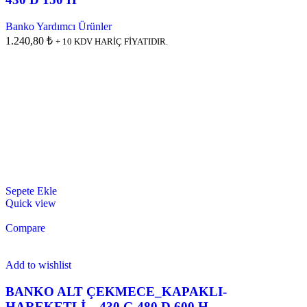
Banko Yardımcı Ürünler
1.240,80 ₺
+ 10 KDV HARİÇ FİYATIDIR.
Sepete Ekle
Quick view
Compare
Add to wishlist
BANKO ALT ÇEKMECE_KAPAKLI-
HAREKETLİ – 430 G 480 D 600 H