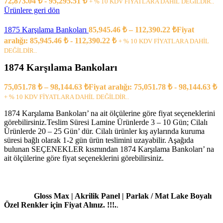
72,873.04 ₺ - 95,295.51 ₺
+ % 10 KDV FİYATLARA DAHİL DEĞİLDİR..
Ürünlere geri dön
1875 Karşılama Bankoları
85,945.46
₺
–
112,390.22
₺
Fiyat
aralığı: 85,945.46 ₺ - 112,390.22 ₺
+ % 10 KDV FİYATLARA DAHİL
DEĞİLDİR..
1874 Karşılama Bankoları
75,051.78
₺
–
98,144.63
₺
Fiyat aralığı: 75,051.78 ₺ - 98,144.63 ₺
+ % 10 KDV FİYATLARA DAHİL DEĞİLDİR..
1874 Karşılama Bankoları’ na ait ölçülerine göre fiyat seçeneklerini
görebilirsiniz.Teslim Süresi Lamine Ürünlerde 3 – 10 Gün; Cilalı
Ürünlerde 20 – 25 Gün’ dür. Cilalı ürünler kış aylarında kuruma
süresi bağlı olarak 1-2 gün ürün teslimini uzayabilir. Aşağıda
bulunan SEÇENEKLER kısmından 1874 Karşılama Bankoları’ na
ait ölçülerine göre fiyat seçeneklerini görebilirsiniz.
Gloss Max | Akrilik Panel | Parlak / Mat Lake Boyalı
Özel Renkler için Fiyat Alınız. !!!.
.