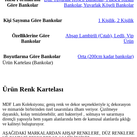
Göre Bankolar
Bankolar
,
Yuvarlak Köşeli Bankolar
Kişi Sayısına Göre Bankolar
1 Kişilik
,
2 Kişilik
Özelliklerine Göre
Ahşap Lambirili (Çıtalı)
,
Ledli
,
Vip
Bankolar
Ürün
Boyutlarına Göre Bankolar
Orta (200cm kadar bankolar)
Ürün Kartelası (Bankolar)
Ürün Renk Kartelası
MDF Lam Koleksiyonu; geniş renk ve dekor seçenekleriyle iç dekorasyon
ve mimaride birbirinden özel tasarımlara ilham veriyor. Çizilmeye
dayanıklı, kolay temizlenebilir, anti bakteriyel , solmaya ve sararmaya
dirençli yapısıyla hem yaşam alanlarında hem de kamusal alanlarda şıklığı
ve kaliteyi buluşturuyor.
AŞAĞIDAKİ MARKALARDAN AHŞAP RENKLERE, DÜZ RENKLERE