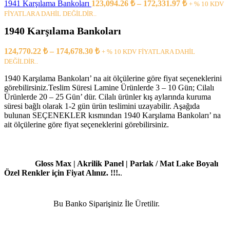
1941 Karşılama Bankoları
123,094.26
₺
–
172,331.97
₺
+ % 10 KDV
FİYATLARA DAHİL DEĞİLDİR..
1940 Karşılama Bankoları
124,770.22
₺
–
174,678.30
₺
+ % 10 KDV FİYATLARA DAHİL
DEĞİLDİR..
1940 Karşılama Bankoları’ na ait ölçülerine göre fiyat seçeneklerini
görebilirsiniz.Teslim Süresi Lamine Ürünlerde 3 – 10 Gün; Cilalı
Ürünlerde 20 – 25 Gün’ dür. Cilalı ürünler kış aylarında kuruma
süresi bağlı olarak 1-2 gün ürün teslimini uzayabilir. Aşağıda
bulunan SEÇENEKLER kısmından 1940 Karşılama Bankoları’ na
ait ölçülerine göre fiyat seçeneklerini görebilirsiniz.
Gloss Max | Akrilik Panel | Parlak / Mat Lake Boyalı
Özel Renkler için Fiyat Alınız. !!!.
.
Bu Banko Siparişiniz İle Üretilir.