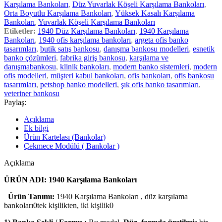
Karşılama Bankoları
,
Düz Yuvarlak Köşeli Karşılama Bankoları
,
Orta Boyutlu Karşılama Bankoları
,
Yüksek Kasalı Karşılama
Bankoları
,
Yuvarlak Köşeli Karşılama Bankoları
Etiketler:
1940 Düz Karşılama Bankoları
,
1940 Karşılama
Bankoları
,
1940 ofis karşılama bankoları
,
argeta ofis banko
tasarımları
,
butik satış bankosu
,
danışma bankosu modelleri
,
esnetik
banko çözümleri
,
fabrika giriş bankosu
,
karşılama ve
danışmabankosu
,
klinik bankoları
,
modern banko sistemleri
,
modern
ofis modelleri
,
müşteri kabul bankoları
,
ofis bankoları
,
ofis bankosu
tasarımları
,
petshop banko modelleri
,
şık ofis banko tasarımları
,
veteriner bankosu
Paylaş:
Açıklama
Ek bilgi
Ürün Kartelası (Bankolar)
Çekmece Modülü ( Bankolar )
Açıklama
ÜRÜN ADI: 1940 Karşılama Bankoları
Ürün Tanımı:
1940 Karşılama Bankoları , düz karşılama
bankoları0tek kişilikten, iki kişilik0