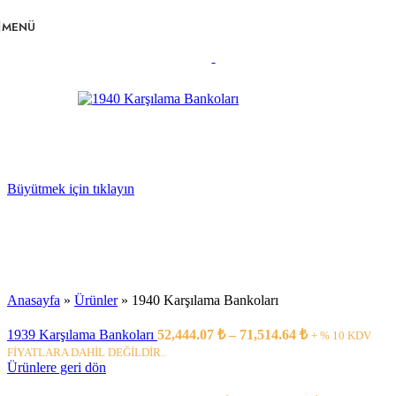
Navigasyona atla
Ana içeriğe atla
MENÜ
Büyütmek için tıklayın
Anasayfa
»
Ürünler
»
1940 Karşılama Bankoları
1939 Karşılama Bankoları
52,444.07
₺
–
71,514.64
₺
+ % 10 KDV
FİYATLARA DAHİL DEĞİLDİR..
Ürünlere geri dön