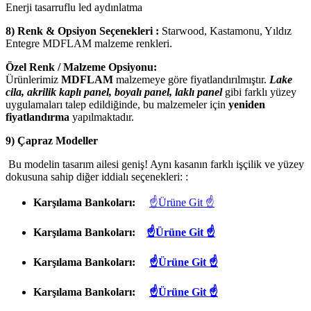
Enerji tasarruflu led aydınlatma
8) Renk & Opsiyon Seçenekleri :
Starwood, Kastamonu, Yıldız
Entegre MDFLAM malzeme renkleri.
Özel Renk / Malzeme Opsiyonu:
Ürünlerimiz
MDFLAM
malzemeye göre fiyatlandırılmıştır.
Lake
cila, akrilik kaplı panel, boyalı panel, laklı panel
gibi farklı yüzey
uygulamaları talep edildiğinde, bu malzemeler için
yeniden
fiyatlandırma
yapılmaktadır.
9) Çapraz Modeller
Bu modelin tasarım ailesi geniş! Aynı kasanın farklı işçilik ve yüzey
dokusuna sahip diğer iddialı seçenekleri: :
Karşılama Bankoları:
☝Ürüne Git ☝
Karşılama Bankoları:
☝Ürüne Git ☝
Karşılama Bankoları:
☝Ürüne Git ☝
Karşılama Bankoları:
☝Ürüne Git ☝