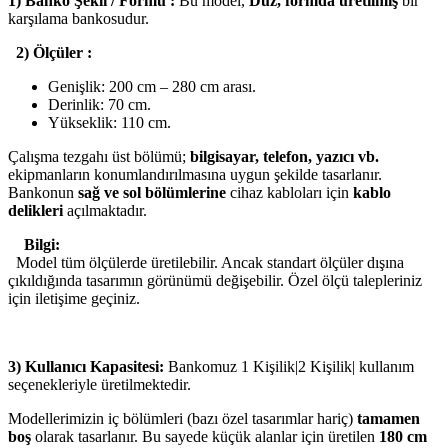
1) Banko Şekli / Formu :
Bu model,
Düz, formda üretilmiş
bir
karşılama bankosudur.
2) Ölçüler :
Genişlik: 200 cm – 280 cm arası.
Derinlik: 70 cm.
Yükseklik: 110 cm.
Çalışma tezgahı üst bölümü;
bilgisayar, telefon, yazıcı vb.
ekipmanların konumlandırılmasına uygun şekilde tasarlanır.
Bankonun
sağ ve sol bölümlerine
cihaz kabloları için
kablo
delikleri
açılmaktadır.
Bilgi:
Model tüm ölçülerde üretilebilir. Ancak standart ölçüler dışına
çıkıldığında tasarımın görünümü değişebilir. Özel ölçü talepleriniz
için iletişime geçiniz.
3) Kullanıcı Kapasitesi:
Bankomuz 1 Kişilik|2 Kişilik| kullanım
seçenekleriyle üretilmektedir.
Modellerimizin iç bölümleri (bazı özel tasarımlar hariç)
tamamen
boş
olarak tasarlanır. Bu sayede küçük alanlar için üretilen
180 cm