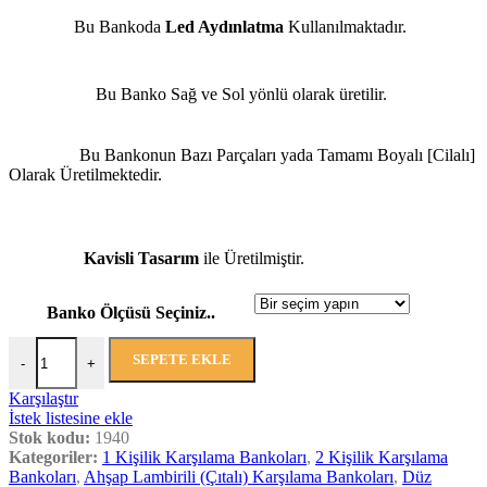
Bu Bankoda
Led Aydınlatma
Kullanılmaktadır.
Bu Banko Sağ ve Sol yönlü olarak üretilir.
Bu Bankonun Bazı Parçaları yada Tamamı Boyalı [Cilalı]
Olarak Üretilmektedir.
Kavisli Tasarım
ile Üretilmiştir.
Banko Ölçüsü Seçiniz..
SEPETE EKLE
-
+
Karşılaştır
İstek listesine ekle
Stok kodu:
1940
Kategoriler:
1 Kişilik Karşılama Bankoları
,
2 Kişilik Karşılama
Bankoları
,
Ahşap Lambirili (Çıtalı) Karşılama Bankoları
,
Düz