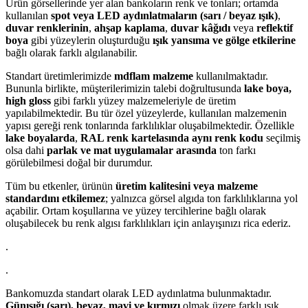
Ürün görsellerinde yer alan bankoların renk ve tonları; ortamda
kullanılan
spot veya LED aydınlatmaların (sarı / beyaz ışık)
,
duvar renklerinin
,
ahşap kaplama
,
duvar kâğıdı
veya
reflektif
boya
gibi yüzeylerin oluşturduğu
ışık yansıma ve gölge etkilerine
bağlı olarak farklı algılanabilir.
Standart üretimlerimizde
mdflam malzeme
kullanılmaktadır.
Bununla birlikte, müşterilerimizin talebi doğrultusunda
lake boya,
high gloss
gibi farklı yüzey malzemeleriyle de üretim
yapılabilmektedir. Bu tür özel yüzeylerde, kullanılan malzemenin
yapısı gereği renk tonlarında farklılıklar oluşabilmektedir. Özellikle
lake boyalarda
,
RAL renk kartelasında aynı renk kodu
seçilmiş
olsa dahi
parlak ve mat uygulamalar arasında
ton farkı
görülebilmesi doğal bir durumdur.
Tüm bu etkenler, ürünün
üretim kalitesini veya malzeme
standardını etkilemez
; yalnızca görsel algıda ton farklılıklarına yol
açabilir. Ortam koşullarına ve yüzey tercihlerine bağlı olarak
oluşabilecek bu renk algısı farklılıkları için anlayışınızı rica ederiz.
.
.
Bankomuzda standart olarak LED aydınlatma bulunmaktadır.
Günışığı (sarı), beyaz, mavi ve kırmızı
olmak üzere farklı ışık