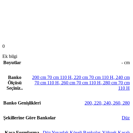
0
Ek bilgi
Boyutlar
- cm
Banko
200 cm 70 cm 110 H
,
220 cm 70 cm 110 H
,
240 cm
Ölçüsü
70 cm 110 H
,
260 cm 70 cm 110 H
,
280 cm 70 cm
Seçiniz..
110 H
Banko Genişlikleri
200
,
220
,
240
,
260
,
280
Şekillerine Göre Bankolar
Düz
Kasa Formlarına
Düz Yuvarlak Köşeli Bankolar
,
Yüksek Kasalı