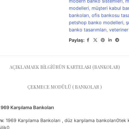
modern banko sistemleri
,
m
modelleri
,
müşteri kabul ba
bankoları
,
ofis bankosu tasa
petshop banko modelleri
,
ş
banko tasarımları
,
veterine
Paylaş:
AÇIKLAMA
EK BILGI
ÜRÜN KARTELASI (BANKOLAR)
ÇEKMECE MODÜLÜ ( BANKOLAR )
969 Karşılama Bankoları
ı:
1969 Karşılama Bankoları , düz karşılama bankoları0tek kiş
şilik0