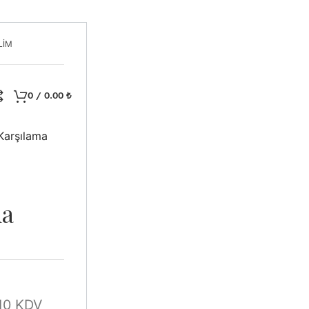
LİM
0
/
0.00
₺
Karşılama
ma
10 KDV