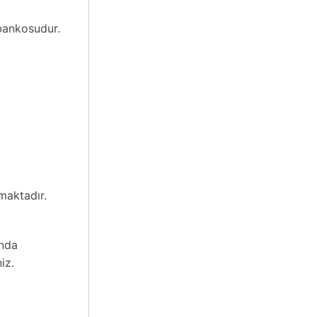
bankosudur.
maktadır.
ında
iz.