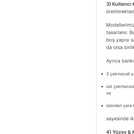
3) Kullanıcı
üretilmekted
Modellerimiz
tasarlanır. 
boş yapısı s
da olsa birl
Ayrıca banko
3 çekmeceli ya
üst çekmecesini
ve
istenilen yere 
sayesinde ik
4) Yüzey & 