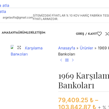
 atla
atla
SİTEMİZDEKİ FİYATLAR % 10 KDV HARİÇ FABRİKA TES
argetaofis@gmail.com
FİYATLARIMIZDIR.
ANASAYFA
ÜRÜNLER
İLETIŞIM
GIRIŞ / KAYIT
Büyütmek için tıklayın
Anasayfa
»
Ürünler
»
1969 
Bankoları
1969 Karşıla
Bankoları
79,409.25
₺
–
103,842.87
₺
+ % 