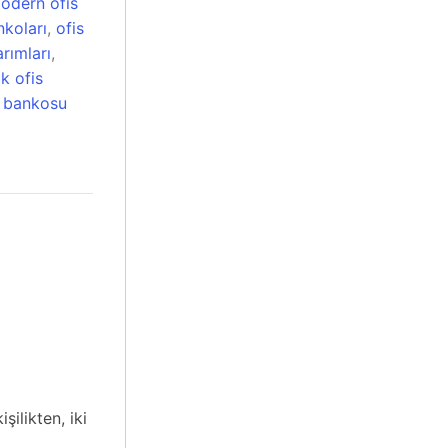
odern ofis
nkoları
,
ofis
rımları
,
ık ofis
r bankosu
ilikten, iki