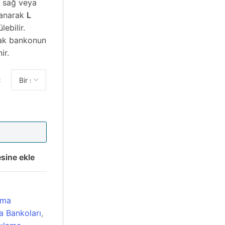
k sağ veya
lanarak
L
ebilir.
arak bankonun
ir.
esine ekle
lama
ma Bankoları
,