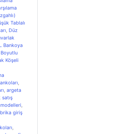
şılama
rşılama
zgahlı)
şük Tablalı
arı
,
Düz
varlak
L Bankoya
 Boyutlu
ak Köşeli
ma
ankoları
,
rı
,
argeta
 satış
modelleri
,
brika giriş
koları
,