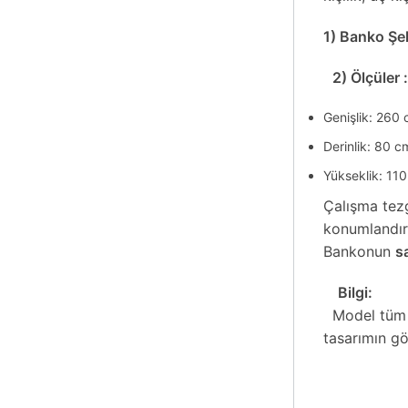
1) Banko Şek
2) Ölçüler :
Genişlik: 260
Derinlik: 80 c
Yükseklik: 11
Çalışma tez
konumlandırı
Bankonun
s
Bilgi:
Model tüm öl
tasarımın gö