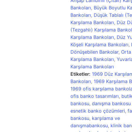
Ahşap Lambirili (Çıtalı) Kar
Bankoları
,
Büyük Boyutlu Ka
Bankoları
,
Düşük Tablalı (Te
Karşılama Bankoları
,
Düz Dü
(Tezgahlı) Karşılama Bankol
Karşılama Bankoları
,
Düz Yu
Köşeli Karşılama Bankoları
,
Dönüşebilen Bankolar
,
Orta
Karşılama Bankoları
,
Yuvarl
Karşılama Bankoları
Etiketler:
1969 Düz Karşıla
Bankoları
,
1969 Karşılama B
1969 ofis karşılama bankola
ofis banko tasarımları
,
butik
bankosu
,
danışma bankosu 
esnetik banko çözümleri
,
fa
bankosu
,
karşılama ve
danışmabankosu
,
klinik ban