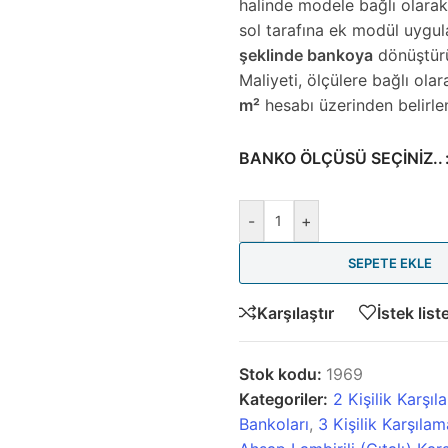
halinde modele bağlı olara
sol tarafına ek modül uygu
şeklinde bankoya
dönüştürül
Maliyeti, ölçülere bağlı ol
m²
hesabı üzerinden belirlen
BANKO ÖLÇÜSÜ SEÇINIZ..
-
+
SEPETE EKLE
Karşılaştır
İstek list
Stok kodu:
1969
Kategoriler:
2 Kişilik Karşı
Bankoları
,
3 Kişilik Karşıla