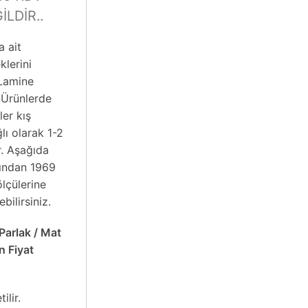
İLDİR..
a ait
klerini
 Lamine
ı Ürünlerde
ler kış
lı olarak 1-2
r. Aşağıda
ından 1969
ölçülerine
bilirsiniz.
Parlak / Mat
n Fiyat
ilir.