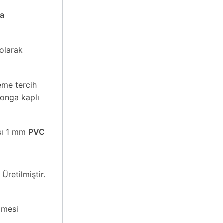
ma
olarak
me tercih
yonga kaplı
ı 1 mm
PVC
 Üretilmiştir.
lmesi