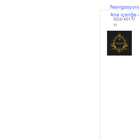
Navigasyona
Ana içeriğe 
(532) 401 17
11