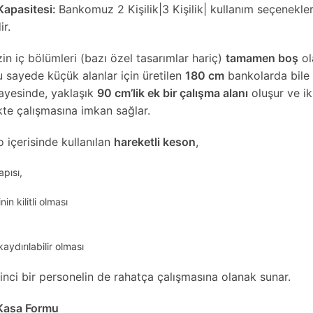
 Kapasitesi:
Bankomuz 2 Kişilik|3 Kişilik| kullanım seçenekler
ir.
in iç bölümleri (bazı özel tasarımlar hariç)
tamamen boş
ol
Bu sayede küçük alanlar için üretilen
180 cm
bankolarda bile 
ayesinde, yaklaşık
90 cm’lik ek bir çalışma alanı
oluşur ve iki
ikte çalışmasına imkan sağlar.
 içerisinde kullanılan
hareketli keson
,
pısı,
n kilitli olması
kaydırılabilir olması
inci bir personelin de rahatça çalışmasına olanak sunar.
Kasa Formu