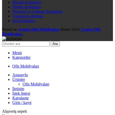
Misafir Koltukları
Müdür Koltukları
Personel ve Çalışma Koltukları
Toplantı Koltukları
Şef Koltukları
Based on
Argeta Ofis Mobilyaları
theme
2024
Argeta Ofis
Mobilyaları
.
Ara
Menü
Kategoriler
Ofis Mobilyaları
Anasayfa
Ürünler
Ofis Mobilyaları
İletişim
İstek listesi
Karşılaştır
Giriş / kayıt
Alışveriş sepeti