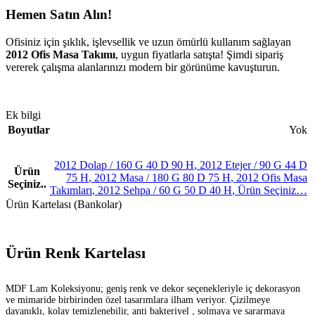
Hemen Satın Alın!
Ofisiniz için şıklık, işlevsellik ve uzun ömürlü kullanım sağlayan
2012 Ofis Masa Takımı
, uygun fiyatlarla satışta! Şimdi sipariş
vererek çalışma alanlarınızı modern bir görünüme kavuşturun.
Ek bilgi
Boyutlar
Yok
2012 Dolap / 160 G 40 D 90 H
,
2012 Etejer / 90 G 44 D
Ürün
75 H
,
2012 Masa / 180 G 80 D 75 H
,
2012 Ofis Masa
Seçiniz..
Takımları
,
2012 Sehpa / 60 G 50 D 40 H
,
Ürün Seçiniz…
Ürün Kartelası (Bankolar)
Ürün Renk Kartelası
MDF Lam Koleksiyonu; geniş renk ve dekor seçenekleriyle iç dekorasyon
ve mimaride birbirinden özel tasarımlara ilham veriyor. Çizilmeye
dayanıklı, kolay temizlenebilir, anti bakteriyel , solmaya ve sararmaya