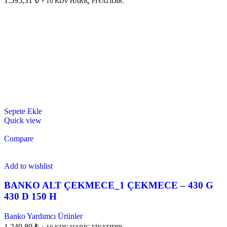
1.595,31 ₺
+ 10 KDV HARİÇ FİYATIDIR.
Sepete Ekle
Quick view
Compare
Add to wishlist
BANKO ALT ÇEKMECE_1 ÇEKMECE – 430 G
430 D 150 H
Banko Yardımcı Ürünler
1.240,80 ₺