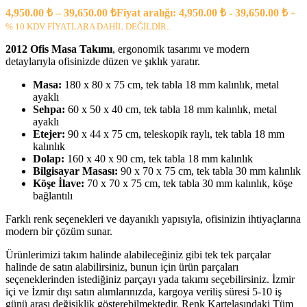
4,950.00
₺
–
39,650.00
₺
Fiyat aralığı: 4,950.00 ₺ - 39,650.00 ₺
+
% 10 KDV FİYATLARA DAHİL DEĞİLDİR..
2012 Ofis Masa Takımı
, ergonomik tasarımı ve modern
detaylarıyla ofisinizde düzen ve şıklık yaratır.
Masa:
180 x 80 x 75 cm, tek tabla 18 mm kalınlık, metal
ayaklı
Sehpa:
60 x 50 x 40 cm, tek tabla 18 mm kalınlık, metal
ayaklı
Etejer:
90 x 44 x 75 cm, teleskopik raylı, tek tabla 18 mm
kalınlık
Dolap:
160 x 40 x 90 cm, tek tabla 18 mm kalınlık
Bilgisayar Masası:
90 x 70 x 75 cm, tek tabla 30 mm kalınlık
Köşe İlave:
70 x 70 x 75 cm, tek tabla 30 mm kalınlık, köşe
bağlantılı
Farklı renk seçenekleri ve dayanıklı yapısıyla, ofisinizin ihtiyaçlarına
modern bir çözüm sunar.
Ürünlerimizi takım halinde alabileceğiniz gibi tek tek parçalar
halinde de satın alabilirsiniz, bunun için ürün parçaları
seçeneklerinden istediğiniz parçayı yada takımı seçebilirsiniz. İzmir
içi ve İzmir dışı satın alımlarınızda, kargoya veriliş süresi 5-10 iş
günü arası değişiklik gösterebilmektedir. Renk Kartelasındaki Tüm