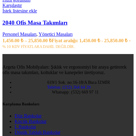
Karşılaştır
İstek listesine ekle
2040 Ofis Masa Takımları
Personel Masaları
,
Yönetici Masaları
1,450.00
₺
–
25,850.00
₺
Fiyat aralığı: 1,450.00 ₺ - 25,850.00 ₺
+
% 10 KDV FİYATLARA DAHİL DEĞİLDİR..
Argeta Ofis Mobilyaları: Şıklık ve ergonomiyi bir araya getirerek
ofis masa takımları, koltuklar ve kanepeler üretiyoruz.
619/1 Sok. no:16-18/A Buca İZMİR
Telefon: (232) 264 64 29
Whatsapp: (532) 669 97 11
Karşılama Bankoları
Düz Bankolar
Küçük Bankolar
L Bankolar
Düşük Tablalı Bankolar