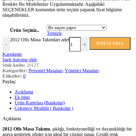
Renkler Bu Modelimize Uygulanmaktadır. Aşağıdaki
SEÇENEKLER kısmından ürün seçimi yaparak fiyat bilgisine
ulaşabilirsiniz.
Ürün Seçiniz..
Temizle
2012 Ofis Masa Takımları adet
SEPETE EKLE
-
+
Karşılaştır
İstek listesine ekle
Stok kodu:
2012T
Kategoriler:
Personel Masaları
,
Yönetici Masaları
Etiketler:
0
Paylaş:
Açıklama
Ek bilgi
Ürün Kartelası (Bankolar)
Çekmece Modülü ( Bankolar )
Açıklama
2012 Ofis Masa Takımı
, şıklığı, fonksiyonelliği ve dayanıklılığı bir
araya getirerek ofisler için ideal bir çözüm sunar. Çeşitli renk