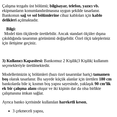
Çalışma tezgahı üst bölümü;
bilgisayar, telefon, yazıcı vb.
ekipmanların konumlandırılmasına uygun şekilde tasarlanır.
Bankonun
sağ ve sol bölümlerine
cihaz kabloları için
kablo
delikleri
açılmaktadır.
Bilgi:
Model tüm ölçülerde üretilebilir. Ancak standart ölçüler dışına
çıkıldığında tasarımın görünümü değişebilir. Özel ölçü talepleriniz
için iletişime geçiniz.
3) Kullanıcı Kapasitesi:
Bankomuz 2 Kişilik|3 Kişilik| kullanım
seçenekleriyle üretilmektedir.
Modellerimizin iç bölümleri (bazı özel tasarımlar hariç)
tamamen
boş
olarak tasarlanır. Bu sayede küçük alanlar için üretilen
180 cm
bankolarda bile iç kısmın boş yapısı sayesinde, yaklaşık
90 cm’lik
ek bir çalışma alanı
oluşur ve iki kişinin dar da olsa birlikte
çalışmasına imkan sağlar.
Ayrıca banko içerisinde kullanılan
hareketli keson
,
3 çekmeceli yapısı,