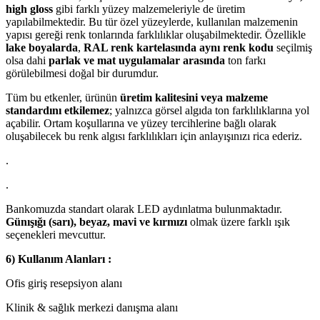
high gloss
gibi farklı yüzey malzemeleriyle de üretim
yapılabilmektedir. Bu tür özel yüzeylerde, kullanılan malzemenin
yapısı gereği renk tonlarında farklılıklar oluşabilmektedir. Özellikle
lake boyalarda
,
RAL renk kartelasında aynı renk kodu
seçilmiş
olsa dahi
parlak ve mat uygulamalar arasında
ton farkı
görülebilmesi doğal bir durumdur.
Tüm bu etkenler, ürünün
üretim kalitesini veya malzeme
standardını etkilemez
; yalnızca görsel algıda ton farklılıklarına yol
açabilir. Ortam koşullarına ve yüzey tercihlerine bağlı olarak
oluşabilecek bu renk algısı farklılıkları için anlayışınızı rica ederiz.
.
.
Bankomuzda standart olarak LED aydınlatma bulunmaktadır.
Günışığı (sarı), beyaz, mavi ve kırmızı
olmak üzere farklı ışık
seçenekleri mevcuttur.
6) Kullanım Alanları :
Ofis giriş resepsiyon alanı
Klinik & sağlık merkezi danışma alanı