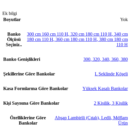
Ek bilgi
Boyutlar
Yok
Banko
300 cm 160 cm 110 H
,
320 cm 180 cm 110 H
,
340 cm
Ölçüsü
180 cm 110 H
,
360 cm 180 cm 110 H
,
380 cm 180 cm
Seçiniz..
110 H
Banko Genişlikleri
300
,
320
,
340
,
360
,
380
Şekillerine Göre Bankolar
L Şeklinde Köşeli
Kasa Formlarına Göre Bankolar
Yüksek Kasalı Bankolar
Kişi Sayısına Göre Bankolar
2 Kişilik
,
3 Kişilik
Özelliklerine Göre
Ahşap Lambirili (Çıtalı)
,
Ledli
,
Mdflam
Bankolar
Ürün