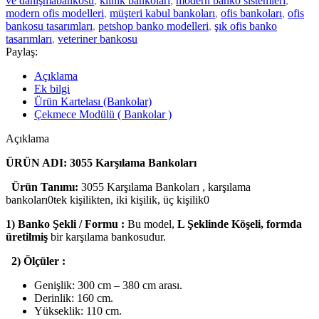
ve danışmabankosu
,
klinik bankoları
,
modern banko sistemleri
,
modern ofis modelleri
,
müşteri kabul bankoları
,
ofis bankoları
,
ofis
bankosu tasarımları
,
petshop banko modelleri
,
şık ofis banko
tasarımları
,
veteriner bankosu
Paylaş:
Açıklama
Ek bilgi
Ürün Kartelası (Bankolar)
Çekmece Modülü ( Bankolar )
Açıklama
ÜRÜN ADI: 3055 Karşılama Bankoları
Ürün Tanımı:
3055 Karşılama Bankoları , karşılama
bankoları0tek kişilikten, iki kişilik, üç kişilik0
1) Banko Şekli / Formu :
Bu model,
L Şeklinde Köşeli, formda
üretilmiş
bir karşılama bankosudur.
2) Ölçüler :
Genişlik: 300 cm – 380 cm arası.
Derinlik: 160 cm.
Yükseklik: 110 cm.