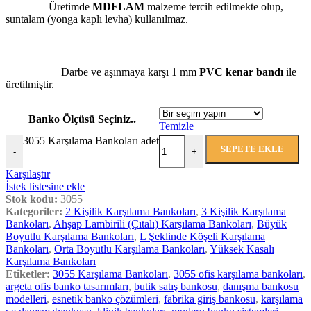
Üretimde
MDFLAM
malzeme tercih edilmekte olup,
suntalam (yonga kaplı levha) kullanılmaz.
Darbe ve aşınmaya karşı 1 mm
PVC kenar bandı
ile
üretilmiştir.
Banko Ölçüsü Seçiniz..
Temizle
3055 Karşılama Bankoları adet
SEPETE EKLE
-
+
Karşılaştır
İstek listesine ekle
Stok kodu:
3055
Kategoriler:
2 Kişilik Karşılama Bankoları
,
3 Kişilik Karşılama
Bankoları
,
Ahşap Lambirili (Çıtalı) Karşılama Bankoları
,
Büyük
Boyutlu Karşılama Bankoları
,
L Şeklinde Köşeli Karşılama
Bankoları
,
Orta Boyutlu Karşılama Bankoları
,
Yüksek Kasalı
Karşılama Bankoları
Etiketler:
3055 Karşılama Bankoları
,
3055 ofis karşılama bankoları
,
argeta ofis banko tasarımları
,
butik satış bankosu
,
danışma bankosu
modelleri
,
esnetik banko çözümleri
,
fabrika giriş bankosu
,
karşılama