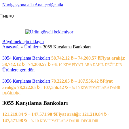
Navigasyona atla
Ana içeriğe atla
MENÜ
Büyütmek için tıklayın
Anasayfa
»
Ürünler
»
3055 Karşılama Bankoları
3054 Karşılama Bankoları
58,742.12
₺
–
74,200.57
₺
Fiyat aralığı:
58,742.12 ₺ - 74,200.57 ₺
+ % 10 KDV FİYATLARA DAHİL DEĞİLDİR..
Ürünlere geri dön
3056 Karşılama Bankoları
78,222.85
₺
–
107,556.42
₺
Fiyat
aralığı: 78,222.85 ₺ - 107,556.42 ₺
+ % 10 KDV FİYATLARA DAHİL
DEĞİLDİR..
3055 Karşılama Bankoları
121,219.84
₺
–
147,571.98
₺
Fiyat aralığı: 121,219.84 ₺ -
147,571.98 ₺
+ % 10 KDV FİYATLARA DAHİL DEĞİLDİR..