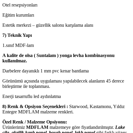
Otel resepsiyonları
Eğitim kurumları
Estetik merkezi – güzellik salonu karşılama alanı
7) Teknik Yapı
1.sınıf MDF-lam
A kalite de olsa ( Suntalam ) yonga levha kombinasyonu
kullanılmaz.
Darbelere dayanıklı 1 mm pvc kenar bantlama
Görünümü açısında uygulaması yapılabilecek alanların 45 derece
birleştirme ile toplanması.
Enerji tasarruflu led aydınlatma
8) Renk & Opsiyon Seçenekleri :
Starwood, Kastamonu, Yıldız
Entegre MDFLAM malzeme renkleri.
Özel Renk / Malzeme Opsiyonu:
Ürünlerimiz
MDFLAM
malzemeye göre fiyatlandırılmıştır.
Lake
cila, akrilik kaplı panel, boyalı panel, laklı panel
gibi farklı yüzey