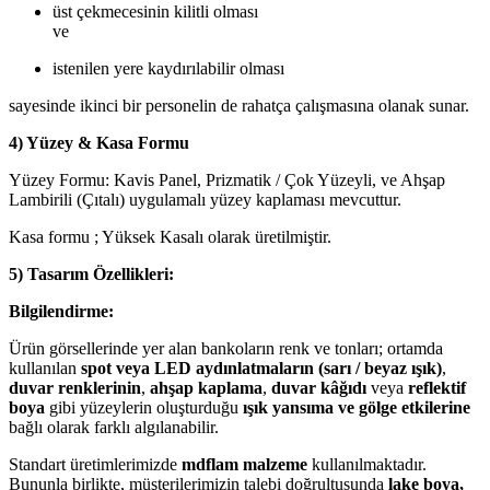
üst çekmecesinin kilitli olması
ve
istenilen yere kaydırılabilir olması
sayesinde ikinci bir personelin de rahatça çalışmasına olanak sunar.
4) Yüzey & Kasa Formu
Yüzey Formu: Kavis Panel, Prizmatik / Çok Yüzeyli, ve Ahşap
Lambirili (Çıtalı) uygulamalı yüzey kaplaması mevcuttur.
Kasa formu ; Yüksek Kasalı olarak üretilmiştir.
5) Tasarım Özellikleri:
Bilgilendirme:
Ürün görsellerinde yer alan bankoların renk ve tonları; ortamda
kullanılan
spot veya LED aydınlatmaların (sarı / beyaz ışık)
,
duvar renklerinin
,
ahşap kaplama
,
duvar kâğıdı
veya
reflektif
boya
gibi yüzeylerin oluşturduğu
ışık yansıma ve gölge etkilerine
bağlı olarak farklı algılanabilir.
Standart üretimlerimizde
mdflam malzeme
kullanılmaktadır.
Bununla birlikte, müşterilerimizin talebi doğrultusunda
lake boya,