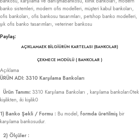
bankosu
,
karşılama ve danışmabankosu
,
klinik bankoları
,
modern
banko sistemleri
,
modern ofis modelleri
,
müşteri kabul bankoları
,
ofis bankoları
,
ofis bankosu tasarımları
,
petshop banko modelleri
,
şık ofis banko tasarımları
,
veteriner bankosu
Paylaş:
AÇIKLAMA
EK BILGI
ÜRÜN KARTELASI (BANKOLAR)
ÇEKMECE MODÜLÜ ( BANKOLAR )
Açıklama
ÜRÜN ADI: 3310 Karşılama Bankoları
Ürün Tanımı:
3310 Karşılama Bankoları , karşılama bankoları0tek
kişilikten, iki kişilik0
1) Banko Şekli / Formu :
Bu model,
formda üretilmiş
bir
karşılama bankosudur.
2) Ölçüler :