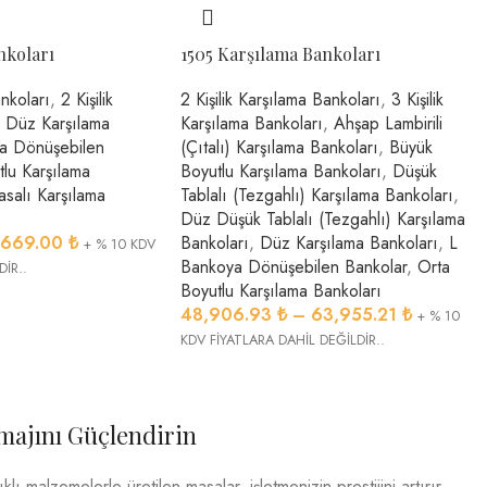
nkoları
1505 Karşılama Bankoları
ankoları
,
2 Kişilik
2 Kişilik Karşılama Bankoları
,
3 Kişilik
Düz Karşılama
Karşılama Bankoları
,
Ahşap Lambirili
a Dönüşebilen
(Çıtalı) Karşılama Bankoları
,
Büyük
tlu Karşılama
Boyutlu Karşılama Bankoları
,
Düşük
salı Karşılama
Tablalı (Tezgahlı) Karşılama Bankoları
,
Düz Düşük Tablalı (Tezgahlı) Karşılama
,669.00
₺
Bankoları
,
Düz Karşılama Bankoları
,
L
+ % 10 KDV
Bankoya Dönüşebilen Bankolar
,
Orta
DİR..
Boyutlu Karşılama Bankoları
48,906.93
₺
–
63,955.21
₺
+ % 10
KDV FİYATLARA DAHİL DEĞİLDİR..
İmajını Güçlendirin
ı malzemelerle üretilen masalar, işletmenizin prestijini artırır.