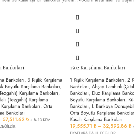
a Bankoları
1502 Karşılama Bankoları
ama Bankoları
,
3 Kişilik Karşılama
1 Kişilik Karşılama Bankoları
,
2 K
k Boyutlu Karşılama Bankoları
,
Bankoları
,
Ahşap Lambirili (Çıta
Tezgahlı) Karşılama Bankoları
,
Bankoları
,
Düz Karşılama Banko
alı (Tezgahlı) Karşılama
Boyutlu Karşılama Bankoları
,
Kü
Karşılama Bankoları
,
Orta
Bankoları
,
L Bankoya Dönüşebil
ama Bankoları
Orta Boyutlu Karşılama Bankolar
–
57,511.62
₺
Kasalı Karşılama Bankoları
+ % 10 KDV
19,555.71
₺
–
32,592.86
₺
DEĞİLDİR..
FİYATLARA DAHİL DEĞİLDİR..