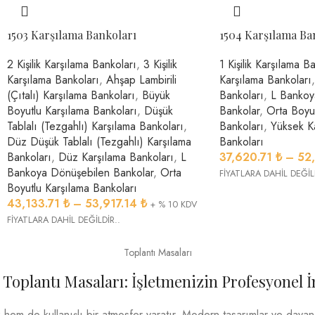
1503 Karşılama Bankoları
1504 Karşılama Ba
2 Kişilik Karşılama Bankoları
,
3 Kişilik
1 Kişilik Karşılama B
Karşılama Bankoları
,
Ahşap Lambirili
Karşılama Bankoları
,
(Çıtalı) Karşılama Bankoları
,
Büyük
Bankoları
,
L Bankoy
Boyutlu Karşılama Bankoları
,
Düşük
Bankolar
,
Orta Boyu
Tablalı (Tezgahlı) Karşılama Bankoları
,
Bankoları
,
Yüksek Ka
Düz Düşük Tablalı (Tezgahlı) Karşılama
Bankoları
Bankoları
,
Düz Karşılama Bankoları
,
L
37,620.71
₺
–
52
Bankoya Dönüşebilen Bankolar
,
Orta
FİYATLARA DAHİL DEĞİL
Boyutlu Karşılama Bankoları
43,133.71
₺
–
53,917.14
₺
+ % 10 KDV
FİYATLARA DAHİL DEĞİLDİR..
Toplantı Masaları
 Toplantı Masaları: İşletmenizin Profesyonel 
hem de kullanışlı bir atmosfer yaratır. Modern tasarımlar ve dayanıkl