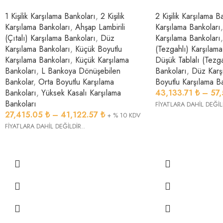
1 Kişilik Karşılama Bankoları
,
2 Kişilik
2 Kişilik Karşılama B
Karşılama Bankoları
,
Ahşap Lambirili
Karşılama Bankoları
,
(Çıtalı) Karşılama Bankoları
,
Düz
Karşılama Bankoları
,
Karşılama Bankoları
,
Küçük Boyutlu
(Tezgahlı) Karşılama
Karşılama Bankoları
,
Küçük Karşılama
Düşük Tablalı (Tezga
Bankoları
,
L Bankoya Dönüşebilen
Bankoları
,
Düz Karş
Bankolar
,
Orta Boyutlu Karşılama
Boyutlu Karşılama B
Bankoları
,
Yüksek Kasalı Karşılama
43,133.71
₺
–
57
Bankoları
FİYATLARA DAHİL DEĞİL
27,415.05
₺
–
41,122.57
₺
+ % 10 KDV
FİYATLARA DAHİL DEĞİLDİR..