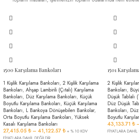
1500 Karşılama Bankoları
1501 Karşılam
1 Kişilik Karşılama Bankoları
,
2 Kişilik Karşılama
2 Kişilik Karşıl
Bankoları
,
Ahşap Lambirili (Çıtalı) Karşılama
Bankoları
,
Büyü
Bankoları
,
Düz Karşılama Bankoları
,
Küçük
Düşük Tablalı (
Boyutlu Karşılama Bankoları
,
Küçük Karşılama
Düz Düşük Tabl
Bankoları
,
L Bankoya Dönüşebilen Bankolar
,
Bankoları
,
Düz 
Orta Boyutlu Karşılama Bankoları
,
Yüksek
Boyutlu Karşıl
Kasalı Karşılama Bankoları
43,133.71
₺
27,415.05
₺
–
41,122.57
₺
+ % 10 KDV
FİYATLARA DAHİL 
FİYATLARA DAHİL DEĞİLDİR..