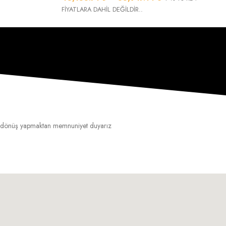
FİYATLARA DAHİL DEĞİLDİR..
 geri dönüş yapmaktan memnuniyet duyarız