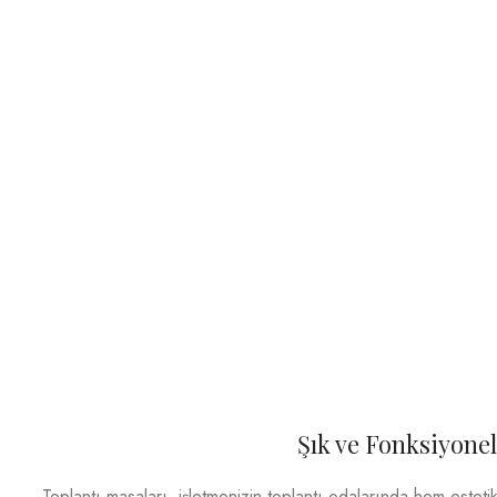
Şık ve Fonksiyonel
Toplantı masaları, işletmenizin toplantı odalarında hem estetik 