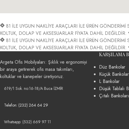
81 İLE UYGUN NAKLİYE ARAÇLARI İLE ÜRÜN GÖNDERİM
KOLTUK, DOLAP VE AKSESUARLAR FİYATA DAHİL DEĞİLDİR.
81 İLE UYGUN NAKLİYE ARAÇLARI İLE ÜRÜN GÖNDERİM
KOLTUK, DOLAP VE AKSESUARLAR FİYATA DAHİL DEĞİLDİR.
KARŞILAMA 
Argeta Ofis Mobilyaları: Şıklık ve ergonomiyi
Düz Bankolar
bir araya getirerek ofis masa takımları,
Küçük Bankolar
koltuklar ve kanepeler üretiyoruz.
L Bankolar
Düşük Tablalı B
619/1 Sok. no:16-18/A Buca İZMİR
Çıtalı Bankoları
Telefon: (232) 264 64 29
Whatsapp: (532) 669 97 11