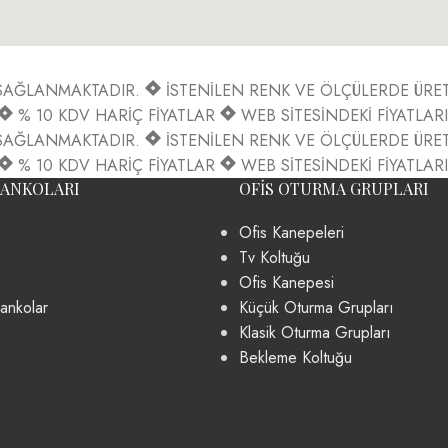
İ SAĞLANMAKTADIR.
İSTENİLEN RENK VE ÖLÇÜLERDE ÜR
% 10 KDV HARİÇ FİYATLAR
WEB SİTESİNDEKİ FİYATLARI
İ SAĞLANMAKTADIR.
İSTENİLEN RENK VE ÖLÇÜLERDE ÜR
% 10 KDV HARİÇ FİYATLAR
WEB SİTESİNDEKİ FİYATLARI
BANKOLARI
OFIS OTURMA GRUPLARI
Ofis Kanepeleri
Tv Koltuğu
Ofis Kanepesi
ankolar
Küçük Oturma Grupları
Klasik Oturma Grupları
Bekleme Koltuğu