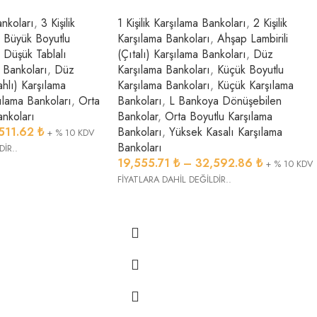
ankoları
,
3 Kişilik
1 Kişilik Karşılama Bankoları
,
2 Kişilik
Büyük Boyutlu
Karşılama Bankoları
,
Ahşap Lambirili
Düşük Tablalı
(Çıtalı) Karşılama Bankoları
,
Düz
 Bankoları
,
Düz
Karşılama Bankoları
,
Küçük Boyutlu
hlı) Karşılama
Karşılama Bankoları
,
Küçük Karşılama
ılama Bankoları
,
Orta
Bankoları
,
L Bankoya Dönüşebilen
ankoları
Bankolar
,
Orta Boyutlu Karşılama
,511.62
₺
Bankoları
,
Yüksek Kasalı Karşılama
+ % 10 KDV
Bankoları
DİR..
19,555.71
₺
–
32,592.86
₺
+ % 10 KDV
FİYATLARA DAHİL DEĞİLDİR..