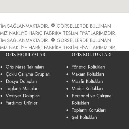
ETİM SAĞLANMAKTADIR.
GÖRSELLERDE BULUNAN
MIZ NAKLİYE HARİÇ FABRİKA TESLİM FİYATLARIMIZDIR.
ETİM SAĞLANMAKTADIR.
GÖRSELLERDE BULUNAN
MIZ NAKLİYE HARİÇ FABRİKA TESLİM FİYATLARIMIZDIR.
OFIS MOBILYALARI
OFIS KOLTUKLARI
Ofis Masa Takımları
Yönetici Koltukları
Çoklu Çalışma Grupları
Makam Koltukları
Dosya Dolapları
Misafir Koltukları
Toplantı Masaları
Müdür Koltukları
Vestiyer Dolapları
Personel ve Çalışma
Yardımcı Ürünler
Koltukları
Toplantı Koltukları
Şef Koltukları