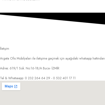
İletişim
Argeta Ofis Mobilyaları ile iletişime geçmek için aşağıdaki whatsapp hattından 
Adres: 619/1 Sok. No:16-18/A Buca- İZMİR
Tel & Whatsaapp: 0 232 264 64 29 - 0 532 401 17 11