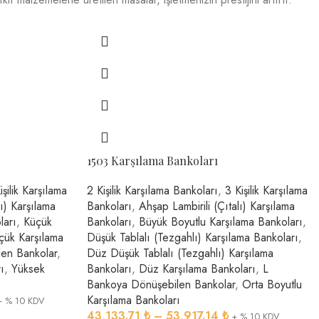
1503 Karşılama Bankoları
işilik Karşılama
2 Kişilik Karşılama Bankoları
,
3 Kişilik Karşılama
lı) Karşılama
Bankoları
,
Ahşap Lambirili (Çıtalı) Karşılama
ları
,
Küçük
Bankoları
,
Büyük Boyutlu Karşılama Bankoları
,
çük Karşılama
Düşük Tablalı (Tezgahlı) Karşılama Bankoları
,
en Bankolar
,
Düz Düşük Tablalı (Tezgahlı) Karşılama
ı
,
Yüksek
Bankoları
,
Düz Karşılama Bankoları
,
L
Bankoya Dönüşebilen Bankolar
,
Orta Boyutlu
Karşılama Bankoları
+ % 10 KDV
43,133.71
₺
–
53,917.14
₺
+ % 10 KDV