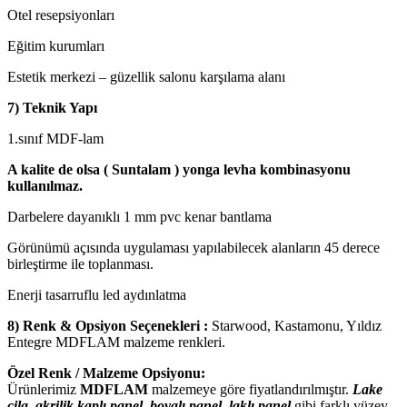
Otel resepsiyonları
Eğitim kurumları
Estetik merkezi – güzellik salonu karşılama alanı
7) Teknik Yapı
1.sınıf MDF-lam
A kalite de olsa ( Suntalam ) yonga levha kombinasyonu
kullanılmaz.
Darbelere dayanıklı 1 mm pvc kenar bantlama
Görünümü açısında uygulaması yapılabilecek alanların 45 derece
birleştirme ile toplanması.
Enerji tasarruflu led aydınlatma
8) Renk & Opsiyon Seçenekleri :
Starwood, Kastamonu, Yıldız
Entegre MDFLAM malzeme renkleri.
Özel Renk / Malzeme Opsiyonu:
Ürünlerimiz
MDFLAM
malzemeye göre fiyatlandırılmıştır.
Lake
cila, akrilik kaplı panel, boyalı panel, laklı panel
gibi farklı yüzey