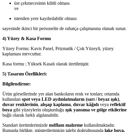
üst çekmecesinin kilitli olması
ve
istenilen yere kaydırılabilir olması
sayesinde ikinci bir personelin de rahatça çalışmasına olanak sunar.
4) Yüzey & Kasa Formu
Yüzey Formu: Kavis Panel, Prizmatik / Çok Yüzeyli, yüzey
kaplaması mevcuttur.
Kasa formu ; Yüksek Kasalı olarak üretilmiştir.
5) Tasarım Özellikleri:
Bilgilendirme:
Ürün görsellerinde yer alan bankoların renk ve tonları; ortamda
kullanılan
spot veya LED aydınlatmaların (sarı / beyaz ışık)
,
duvar renklerinin
,
ahşap kaplama
,
duvar kâğıdı
veya
reflektif
boya
gibi yüzeylerin oluşturduğu
ışık yansıma ve gölge etkilerine
bağlı olarak farklı algılanabilir.
Standart üretimlerimizde
mdflam malzeme
kullanılmaktadır.
Bununla birlikte, müşterilerimizin talebi doğrultusunda
lake boya,