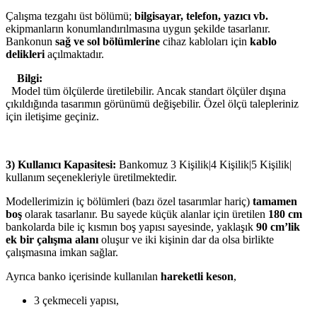
Çalışma tezgahı üst bölümü;
bilgisayar, telefon, yazıcı vb.
ekipmanların konumlandırılmasına uygun şekilde tasarlanır.
Bankonun
sağ ve sol bölümlerine
cihaz kabloları için
kablo
delikleri
açılmaktadır.
Bilgi:
Model tüm ölçülerde üretilebilir. Ancak standart ölçüler dışına
çıkıldığında tasarımın görünümü değişebilir. Özel ölçü talepleriniz
için iletişime geçiniz.
3) Kullanıcı Kapasitesi:
Bankomuz 3 Kişilik|4 Kişilik|5 Kişilik|
kullanım seçenekleriyle üretilmektedir.
Modellerimizin iç bölümleri (bazı özel tasarımlar hariç)
tamamen
boş
olarak tasarlanır. Bu sayede küçük alanlar için üretilen
180 cm
bankolarda bile iç kısmın boş yapısı sayesinde, yaklaşık
90 cm’lik
ek bir çalışma alanı
oluşur ve iki kişinin dar da olsa birlikte
çalışmasına imkan sağlar.
Ayrıca banko içerisinde kullanılan
hareketli keson
,
3 çekmeceli yapısı,