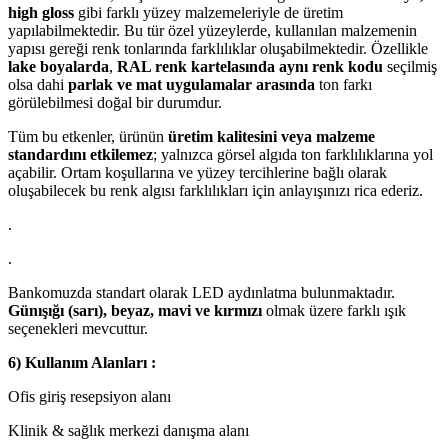
high gloss
gibi farklı yüzey malzemeleriyle de üretim
yapılabilmektedir. Bu tür özel yüzeylerde, kullanılan malzemenin
yapısı gereği renk tonlarında farklılıklar oluşabilmektedir. Özellikle
lake boyalarda
,
RAL renk kartelasında aynı renk kodu
seçilmiş
olsa dahi
parlak ve mat uygulamalar arasında
ton farkı
görülebilmesi doğal bir durumdur.
Tüm bu etkenler, ürünün
üretim kalitesini veya malzeme
standardını etkilemez
; yalnızca görsel algıda ton farklılıklarına yol
açabilir. Ortam koşullarına ve yüzey tercihlerine bağlı olarak
oluşabilecek bu renk algısı farklılıkları için anlayışınızı rica ederiz.
.
.
Bankomuzda standart olarak LED aydınlatma bulunmaktadır.
Günışığı (sarı), beyaz, mavi ve kırmızı
olmak üzere farklı ışık
seçenekleri mevcuttur.
6) Kullanım Alanları :
Ofis giriş resepsiyon alanı
Klinik & sağlık merkezi danışma alanı