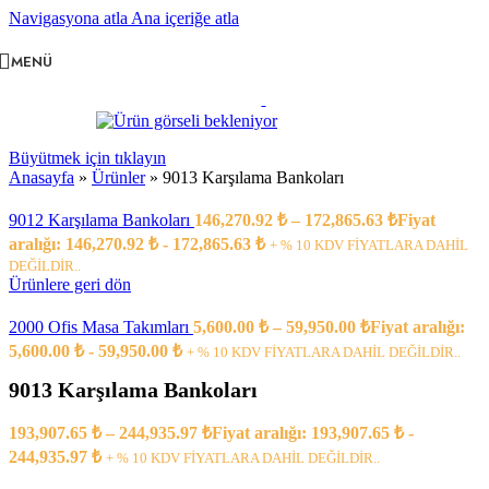
Navigasyona atla
Ana içeriğe atla
MENÜ
Büyütmek için tıklayın
Anasayfa
»
Ürünler
»
9013 Karşılama Bankoları
9012 Karşılama Bankoları
146,270.92
₺
–
172,865.63
₺
Fiyat
aralığı: 146,270.92 ₺ - 172,865.63 ₺
+ % 10 KDV FİYATLARA DAHİL
DEĞİLDİR..
Ürünlere geri dön
2000 Ofis Masa Takımları
5,600.00
₺
–
59,950.00
₺
Fiyat aralığı:
5,600.00 ₺ - 59,950.00 ₺
+ % 10 KDV FİYATLARA DAHİL DEĞİLDİR..
9013 Karşılama Bankoları
193,907.65
₺
–
244,935.97
₺
Fiyat aralığı: 193,907.65 ₺ -
244,935.97 ₺
+ % 10 KDV FİYATLARA DAHİL DEĞİLDİR..