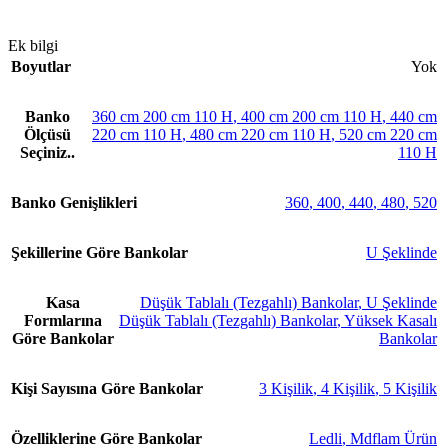
Ek bilgi
Boyutlar
Yok
Banko
360 cm 200 cm 110 H
,
400 cm 200 cm 110 H
,
440 cm
Ölçüsü
220 cm 110 H
,
480 cm 220 cm 110 H
,
520 cm 220 cm
Seçiniz..
110 H
Banko Genişlikleri
360
,
400
,
440
,
480
,
520
Şekillerine Göre Bankolar
U Şeklinde
Kasa
Düşük Tablalı (Tezgahlı) Bankolar
,
U Şeklinde
Formlarına
Düşük Tablalı (Tezgahlı) Bankolar
,
Yüksek Kasalı
Göre Bankolar
Bankolar
Kişi Sayısına Göre Bankolar
3 Kişilik
,
4 Kişilik
,
5 Kişilik
Özelliklerine Göre Bankolar
Ledli
,
Mdflam Ürün