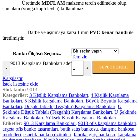
Üretimde
MDFLAM
malzeme tercih edilmekte olup,
suntalam (yonga kaplı levha) kullanılmaz.
Darbe ve aşınmaya karşı 1 mm
PVC kenar bandı
ile
üretilmiştir.
Banko Ölçüsü Seçiniz..
Temizle
9013 Karşılama Bankoları adet
SEPETE EKLE
-
+
Karşılaştır
İstek listesine ekle
Stok kodu:
9013
Kategoriler:
3 Kişilik Karşılama Bankoları
,
4 Kişilik Karşılama
Bankoları
,
5 Kişilik Karşılama Bankoları
,
Büyük Boyutlu Karşılama
Bankoları
,
Düşük Tablalı (Tezgahlı) Karşılama Bankoları
,
U
Şeklinde Düşük Tablalı (Tezgahlı) Karşılama Bankoları
,
U Şeklinde
Karşılama Bankoları
,
Yüksek Kasalı Karşılama Bankoları
Etiketler:
9013 Karşılama Bankoları
,
9013 ofis karşılama bankoları
,
argeta ofis banko tasarımları
,
butik satış bankosu
,
danışma bankosu
modelleri
,
esnetik banko çözümleri
,
fabrika giriş bankosu
,
karşılama