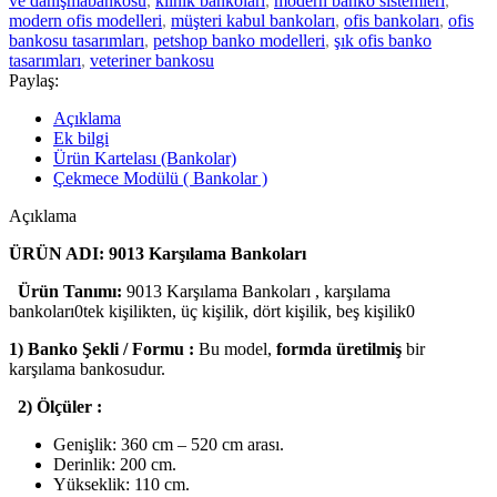
ve danışmabankosu
,
klinik bankoları
,
modern banko sistemleri
,
modern ofis modelleri
,
müşteri kabul bankoları
,
ofis bankoları
,
ofis
bankosu tasarımları
,
petshop banko modelleri
,
şık ofis banko
tasarımları
,
veteriner bankosu
Paylaş:
Açıklama
Ek bilgi
Ürün Kartelası (Bankolar)
Çekmece Modülü ( Bankolar )
Açıklama
ÜRÜN ADI: 9013 Karşılama Bankoları
Ürün Tanımı:
9013 Karşılama Bankoları , karşılama
bankoları0tek kişilikten, üç kişilik, dört kişilik, beş kişilik0
1) Banko Şekli / Formu :
Bu model,
formda üretilmiş
bir
karşılama bankosudur.
2) Ölçüler :
Genişlik: 360 cm – 520 cm arası.
Derinlik: 200 cm.
Yükseklik: 110 cm.