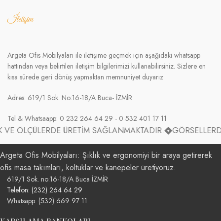
İletişim
Argeta Ofis Mobilyaları ile iletişime geçmek için aşağıdaki whatsapp
hattından veya belirtilen iletişim bilgilerimizi kullanabilirsiniz. Sizlere en
kısa sürede geri dönüş yapmaktan memnuniyet duyarız
Adres: 619/1 Sok. No:16-18/A Buca- İZMİR
Tel & Whatsaapp: 0 232 264 64 29 - 0 532 401 17 11
 ÖLÇÜLERDE ÜRETİM SAĞLANMAKTADIR.
GÖRSELLERDE BUL
Argeta Ofis Mobilyaları: Şıklık ve ergonomiyi bir araya getirerek
ofis masa takımları, koltuklar ve kanepeler üretiyoruz.
619/1 Sok. no:16-18/A Buca İZMİR
Telefon: (232) 264 64 29
Whatsapp: (532) 669 97 11