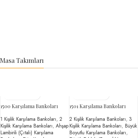
Koltukları
Büro Koltuk Grupları
Kapaklı, Kapaksız, Yarım Kapaklı Dosya Dolapları
Dosya Dolapları
Karşılama Bankoları
Masa Takımları
Makam Yönetici ve
1500 Karşılama Bankoları
1501 Karşılama Bankoları
Personel Masa Takımları
1 Kişilik Karşılama Bankoları
,
2
2 Kişilik Karşılama Bankoları
,
3
Kişilik Karşılama Bankoları
,
Ahşap
Kişilik Karşılama Bankoları
,
Büyük
Lambirili (Çıtalı) Karşılama
Boyutlu Karşılama Bankoları
,