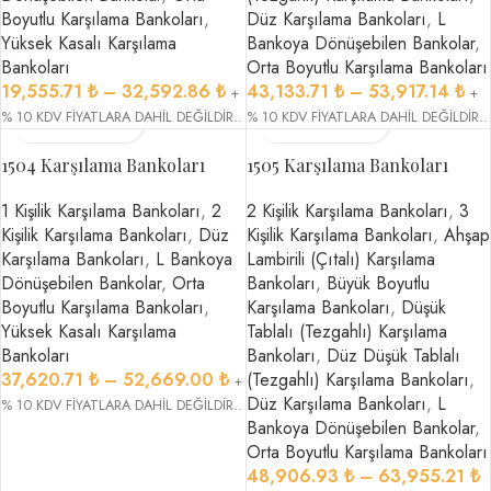
Boyutlu Karşılama Bankoları
,
Düz Karşılama Bankoları
,
L
Yüksek Kasalı Karşılama
Bankoya Dönüşebilen Bankolar
,
Bankoları
Orta Boyutlu Karşılama Bankoları
19,555.71
₺
–
32,592.86
₺
43,133.71
₺
–
53,917.14
₺
+
+
% 10 KDV FİYATLARA DAHİL DEĞİLDİR..
% 10 KDV FİYATLARA DAHİL DEĞİLDİR..
1504 Karşılama Bankoları
1505 Karşılama Bankoları
1 Kişilik Karşılama Bankoları
,
2
2 Kişilik Karşılama Bankoları
,
3
Kişilik Karşılama Bankoları
,
Düz
Kişilik Karşılama Bankoları
,
Ahşap
Karşılama Bankoları
,
L Bankoya
Lambirili (Çıtalı) Karşılama
Dönüşebilen Bankolar
,
Orta
Bankoları
,
Büyük Boyutlu
Boyutlu Karşılama Bankoları
,
Karşılama Bankoları
,
Düşük
Yüksek Kasalı Karşılama
Tablalı (Tezgahlı) Karşılama
Bankoları
Bankoları
,
Düz Düşük Tablalı
37,620.71
₺
–
52,669.00
₺
(Tezgahlı) Karşılama Bankoları
,
+
Düz Karşılama Bankoları
,
L
% 10 KDV FİYATLARA DAHİL DEĞİLDİR..
Bankoya Dönüşebilen Bankolar
,
Orta Boyutlu Karşılama Bankoları
48,906.93
₺
–
63,955.21
₺