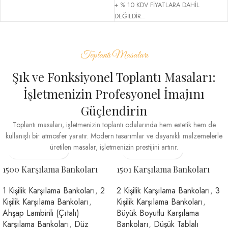
+ % 10 KDV FİYATLARA DAHİL
DEĞİLDİR..
Toplantı Masaları
Şık ve Fonksiyonel Toplantı Masaları:
İşletmenizin Profesyonel İmajını
Güçlendirin
Toplantı masaları, işletmenizin toplantı odalarında hem estetik hem de
kullanışlı bir atmosfer yaratır. Modern tasarımlar ve dayanıklı malzemelerle
üretilen masalar, işletmenizin prestijini artırır.
1500 Karşılama Bankoları
1501 Karşılama Bankoları
1 Kişilik Karşılama Bankoları
,
2
2 Kişilik Karşılama Bankoları
,
3
Kişilik Karşılama Bankoları
,
Kişilik Karşılama Bankoları
,
Ahşap Lambirili (Çıtalı)
Büyük Boyutlu Karşılama
Karşılama Bankoları
,
Düz
Bankoları
,
Düşük Tablalı