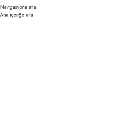
Navigasyona atla
MENÜ
Ana içeriğe atla
Argeta Ofis Mobilya
Konforun ve şıklığın
buluşma noktası.
Ürünler