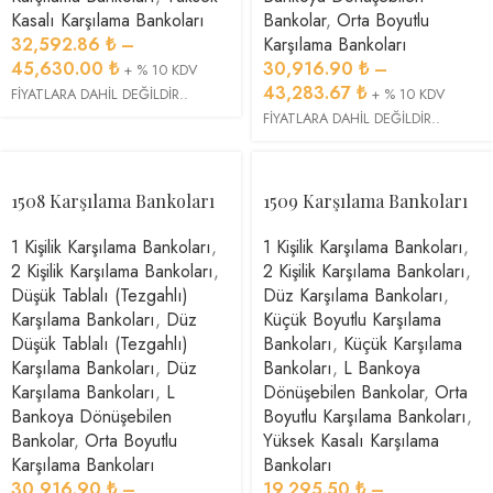
Kasalı Karşılama Bankoları
Bankolar
,
Orta Boyutlu
32,592.86
₺
–
Karşılama Bankoları
45,630.00
₺
30,916.90
₺
–
+ % 10 KDV
43,283.67
₺
FİYATLARA DAHİL DEĞİLDİR..
+ % 10 KDV
FİYATLARA DAHİL DEĞİLDİR..
1508 Karşılama Bankoları
1509 Karşılama Bankoları
1 Kişilik Karşılama Bankoları
,
1 Kişilik Karşılama Bankoları
,
2 Kişilik Karşılama Bankoları
,
2 Kişilik Karşılama Bankoları
,
Düşük Tablalı (Tezgahlı)
Düz Karşılama Bankoları
,
Karşılama Bankoları
,
Düz
Küçük Boyutlu Karşılama
Düşük Tablalı (Tezgahlı)
Bankoları
,
Küçük Karşılama
Karşılama Bankoları
,
Düz
Bankoları
,
L Bankoya
Karşılama Bankoları
,
L
Dönüşebilen Bankolar
,
Orta
Bankoya Dönüşebilen
Boyutlu Karşılama Bankoları
,
Bankolar
,
Orta Boyutlu
Yüksek Kasalı Karşılama
Karşılama Bankoları
Bankoları
30,916.90
₺
–
19,295.50
₺
–