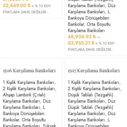
52,669.00
₺
Karşılama Bankoları
,
Düz
+ % 10 KDV
Karşılama Bankoları
,
L
FİYATLARA DAHİL DEĞİLDİR..
Bankoya Dönüşebilen
Bankolar
,
Orta Boyutlu
Karşılama Bankoları
48,906.93
₺
–
63,955.21
₺
+ % 10 KDV
FİYATLARA DAHİL DEĞİLDİR..
1506 Karşılama Bankoları
1507 Karşılama Bankoları
1 Kişilik Karşılama Bankoları
,
1 Kişilik Karşılama Bankoları
,
2 Kişilik Karşılama Bankoları
,
2 Kişilik Karşılama Bankoları
,
Ahşap Lambirili (Çıtalı)
Düşük Tablalı (Tezgahlı)
Karşılama Bankoları
,
Düz
Karşılama Bankoları
,
Düz
Karşılama Bankoları
,
L
Düşük Tablalı (Tezgahlı)
Bankoya Dönüşebilen
Karşılama Bankoları
,
Düz
Bankolar
,
Orta Boyutlu
Karşılama Bankoları
,
L
Karşılama Bankoları
,
Yüksek
Bankoya Dönüşebilen