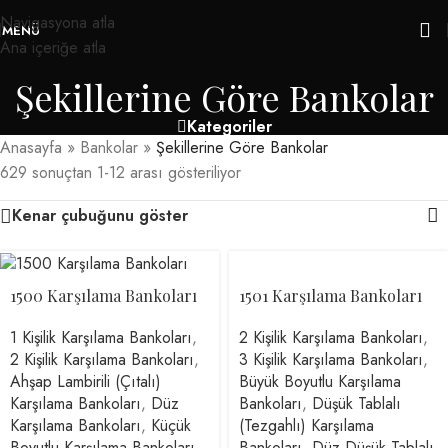
Navigasyona atla
MENÜ
Ana içeriğe atla
Şekillerine Göre Bankolar
Kategoriler
Anasayfa
»
Bankolar
»
Şekillerine Göre Bankolar
629 sonuçtan 1-12 arası gösteriliyor
Kenar çubuğunu göster
1500 Karşılama Bankoları
1501 Karşılama Bankoları
1 Kişilik Karşılama Bankoları
,
2 Kişilik Karşılama Bankoları
,
2 Kişilik Karşılama Bankoları
,
3 Kişilik Karşılama Bankoları
,
Ahşap Lambirili (Çıtalı)
Büyük Boyutlu Karşılama
Karşılama Bankoları
,
Düz
Bankoları
,
Düşük Tablalı
Karşılama Bankoları
,
Küçük
(Tezgahlı) Karşılama
Boyutlu Karşılama Bankoları
,
Bankoları
,
Düz Düşük Tablalı