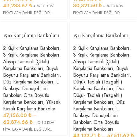
43,283.67
₺
30,321.50
₺
+ % 10 KDV
+ % 10 KDV
FİYATLARA DAHİL DEĞİLDİR..
FİYATLARA DAHİL DEĞİLDİR..
1510 Karşılama Bankoları
1511 Karşılama Bankoları
2 Kişilik Karşılama Bankoları
,
2 Kişilik Karşılama Bankoları
,
3 Kişilik Karşılama Bankoları
,
3 Kişilik Karşılama Bankoları
,
Ahşap Lambirili (Çıtalı)
Ahşap Lambirili (Çıtalı)
Karşılama Bankoları
,
Büyük
Karşılama Bankoları
,
Büyük
Boyutlu Karşılama Bankoları
,
Boyutlu Karşılama Bankoları
,
Düz Karşılama Bankoları
,
L
Düşük Tablalı (Tezgahlı)
Bankoya Dönüşebilen
Karşılama Bankoları
,
Düz
Bankolar
,
Orta Boyutlu
Düşük Tablalı (Tezgahlı)
Karşılama Bankoları
,
Yüksek
Karşılama Bankoları
,
Düz
Kasalı Karşılama Bankoları
Karşılama Bankoları
,
L
47,156.00
₺
–
Bankoya Dönüşebilen
62,874.66
₺
Bankolar
,
Orta Boyutlu
+ % 10 KDV
Karşılama Bankoları
FİYATLARA DAHİL DEĞİLDİR..
43,133.71
₺
–
57,511.62
₺