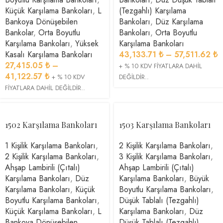
Küçük Karşılama Bankoları
,
L
(Tezgahlı) Karşılama
Bankoya Dönüşebilen
Bankoları
,
Düz Karşılama
Bankolar
,
Orta Boyutlu
Bankoları
,
Orta Boyutlu
Karşılama Bankoları
,
Yüksek
Karşılama Bankoları
Kasalı Karşılama Bankoları
43,133.71
₺
–
57,511.62
₺
27,415.05
₺
–
+ % 10 KDV FİYATLARA DAHİL
41,122.57
₺
+ % 10 KDV
DEĞİLDİR..
FİYATLARA DAHİL DEĞİLDİR..
1502 Karşılama Bankoları
1503 Karşılama Bankoları
1 Kişilik Karşılama Bankoları
,
2 Kişilik Karşılama Bankoları
,
2 Kişilik Karşılama Bankoları
,
3 Kişilik Karşılama Bankoları
,
Ahşap Lambirili (Çıtalı)
Ahşap Lambirili (Çıtalı)
Karşılama Bankoları
,
Düz
Karşılama Bankoları
,
Büyük
Karşılama Bankoları
,
Küçük
Boyutlu Karşılama Bankoları
,
Boyutlu Karşılama Bankoları
,
Düşük Tablalı (Tezgahlı)
Küçük Karşılama Bankoları
,
L
Karşılama Bankoları
,
Düz
Bankoya Dönüşebilen
Düşük Tablalı (Tezgahlı)