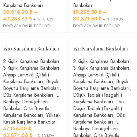
Karşılama Bankoları
Bankoları
30,916.90
₺
–
19,295.50
₺
–
43,283.67
₺
30,321.50
₺
+ % 10 KDV
+ % 10 KDV
FİYATLARA DAHİL DEĞİLDİR..
FİYATLARA DAHİL DEĞİLDİR..
1510 Karşılama Bankoları
1511 Karşılama Bankoları
2 Kişilik Karşılama Bankoları
,
2 Kişilik Karşılama Bankoları
,
3 Kişilik Karşılama Bankoları
,
3 Kişilik Karşılama Bankoları
,
Ahşap Lambirili (Çıtalı)
Ahşap Lambirili (Çıtalı)
Karşılama Bankoları
,
Büyük
Karşılama Bankoları
,
Büyük
Boyutlu Karşılama Bankoları
,
Boyutlu Karşılama Bankoları
,
Düz Karşılama Bankoları
,
L
Düşük Tablalı (Tezgahlı)
Bankoya Dönüşebilen
Karşılama Bankoları
,
Düz
Bankolar
,
Orta Boyutlu
Düşük Tablalı (Tezgahlı)
Karşılama Bankoları
,
Yüksek
Karşılama Bankoları
,
Düz
Kasalı Karşılama Bankoları
Karşılama Bankoları
,
L
47,156.00
₺
–
Bankoya Dönüşebilen
62,874.66
₺
Bankolar
,
Orta Boyutlu
+ % 10 KDV