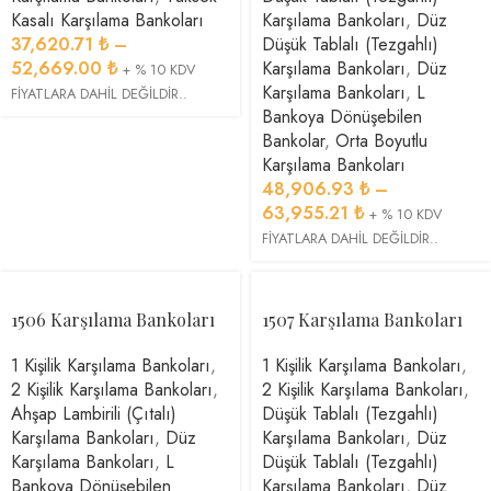
Kasalı Karşılama Bankoları
Karşılama Bankoları
,
Düz
37,620.71
₺
–
Düşük Tablalı (Tezgahlı)
52,669.00
₺
Karşılama Bankoları
,
Düz
+ % 10 KDV
Karşılama Bankoları
,
L
FİYATLARA DAHİL DEĞİLDİR..
Bankoya Dönüşebilen
Bankolar
,
Orta Boyutlu
Karşılama Bankoları
48,906.93
₺
–
63,955.21
₺
+ % 10 KDV
FİYATLARA DAHİL DEĞİLDİR..
1506 Karşılama Bankoları
1507 Karşılama Bankoları
1 Kişilik Karşılama Bankoları
,
1 Kişilik Karşılama Bankoları
,
2 Kişilik Karşılama Bankoları
,
2 Kişilik Karşılama Bankoları
,
Ahşap Lambirili (Çıtalı)
Düşük Tablalı (Tezgahlı)
Karşılama Bankoları
,
Düz
Karşılama Bankoları
,
Düz
Karşılama Bankoları
,
L
Düşük Tablalı (Tezgahlı)
Bankoya Dönüşebilen
Karşılama Bankoları
,
Düz