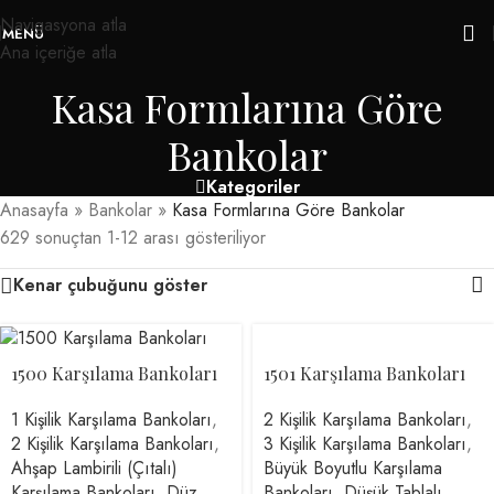
Navigasyona atla
MENÜ
Ana içeriğe atla
Kasa Formlarına Göre
Bankolar
Kategoriler
Anasayfa
»
Bankolar
»
Kasa Formlarına Göre Bankolar
629 sonuçtan 1-12 arası gösteriliyor
Kenar çubuğunu göster
1500 Karşılama Bankoları
1501 Karşılama Bankoları
1 Kişilik Karşılama Bankoları
,
2 Kişilik Karşılama Bankoları
,
2 Kişilik Karşılama Bankoları
,
3 Kişilik Karşılama Bankoları
,
Ahşap Lambirili (Çıtalı)
Büyük Boyutlu Karşılama
Karşılama Bankoları
,
Düz
Bankoları
,
Düşük Tablalı