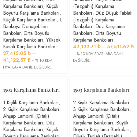
Karşılama Bankoları
,
Küçük
(Tezgahlı) Karşılama
Boyutlu Karşılama Bankoları
,
Bankoları
,
Düz Düşük Tablalı
Küçük Karşılama Bankoları
,
L
(Tezgahlı) Karşılama
Bankoya Dönüşebilen
Bankoları
,
Düz Karşılama
Bankolar
,
Orta Boyutlu
Bankoları
,
Orta Boyutlu
Karşılama Bankoları
,
Yüksek
Karşılama Bankoları
Kasalı Karşılama Bankoları
43,133.71
₺
–
57,511.62
₺
27,415.05
₺
–
+ % 10 KDV FİYATLARA DAHİL
41,122.57
₺
+ % 10 KDV
DEĞİLDİR..
FİYATLARA DAHİL DEĞİLDİR..
1502 Karşılama Bankoları
1503 Karşılama Bankoları
1 Kişilik Karşılama Bankoları
,
2 Kişilik Karşılama Bankoları
,
2 Kişilik Karşılama Bankoları
,
3 Kişilik Karşılama Bankoları
,
Ahşap Lambirili (Çıtalı)
Ahşap Lambirili (Çıtalı)
Karşılama Bankoları
,
Düz
Karşılama Bankoları
,
Büyük
Karşılama Bankoları
,
Küçük
Boyutlu Karşılama Bankoları
,
Boyutlu Karşılama Bankoları
,
Düşük Tablalı (Tezgahlı)