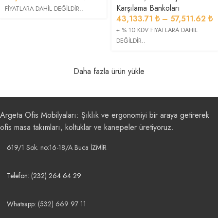
Karşılama Bankoları
FİYATLARA DAHİL DEĞİLDİR..
43,133.71
₺
–
57,511.62
₺
+ % 10 KDV FİYATLARA DAHİL
DEĞİLDİR..
Daha fazla ürün yükle
Argeta Ofis Mobilyaları: Şıklık ve ergonomiyi bir araya getirerek
ofis masa takımları, koltuklar ve kanepeler üretiyoruz.
619/1 Sok. no:16-18/A Buca İZMİR
Telefon: (232) 264 64 29
Whatsapp: (532) 669 97 11