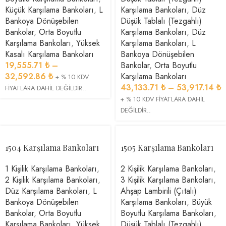
Küçük Karşılama Bankoları
,
L
Karşılama Bankoları
,
Düz
Bankoya Dönüşebilen
Düşük Tablalı (Tezgahlı)
Bankolar
,
Orta Boyutlu
Karşılama Bankoları
,
Düz
Karşılama Bankoları
,
Yüksek
Karşılama Bankoları
,
L
Kasalı Karşılama Bankoları
Bankoya Dönüşebilen
19,555.71
₺
–
Bankolar
,
Orta Boyutlu
32,592.86
₺
Karşılama Bankoları
+ % 10 KDV
43,133.71
₺
–
53,917.14
₺
FİYATLARA DAHİL DEĞİLDİR..
+ % 10 KDV FİYATLARA DAHİL
DEĞİLDİR..
1504 Karşılama Bankoları
1505 Karşılama Bankoları
1 Kişilik Karşılama Bankoları
,
2 Kişilik Karşılama Bankoları
,
2 Kişilik Karşılama Bankoları
,
3 Kişilik Karşılama Bankoları
,
Düz Karşılama Bankoları
,
L
Ahşap Lambirili (Çıtalı)
Bankoya Dönüşebilen
Karşılama Bankoları
,
Büyük
Bankolar
,
Orta Boyutlu
Boyutlu Karşılama Bankoları
,
Karşılama Bankoları
,
Yüksek
Düşük Tablalı (Tezgahlı)