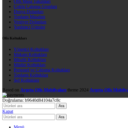
Ofis Masa Takımları
Çoklu Çalışma Grupları
Dosya Dolapları
Toplantı Masaları
Vestiyer Dolapları
Yardımcı Ürünler
Ofis Koltukları
Yönetici Koltukları
Makam Koltukları
Misafir Koltukları
Müdür Koltukları
Personel ve Çalışma Koltukları
Toplantı Koltukları
Şef Koltukları
Based on
Argeta Ofis Mobilyaları
theme
2024
Argeta Ofis Mobilya
Doğrulama: b9640d84104a7c8c
Ara
Kapat
Ara
Menü