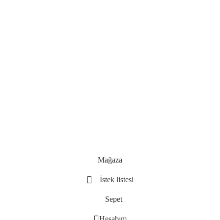
Mağaza
İstek listesi
Sepet
Hesabım