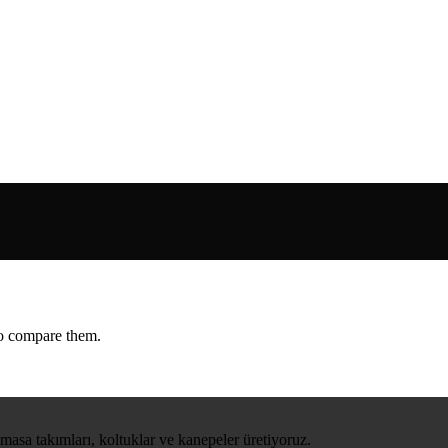
ı
ma Bankoları
lama Bankoları
ankoları
to compare them.
oları
nkoları
arı
 masa takımları, koltuklar ve kanepeler üretiyoruz.