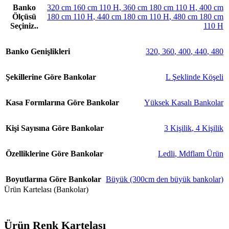
Banko
320 cm 160 cm 110 H
,
360 cm 180 cm 110 H
,
400 cm
Ölçüsü
180 cm 110 H
,
440 cm 180 cm 110 H
,
480 cm 180 cm
Seçiniz..
110 H
Banko Genişlikleri
320
,
360
,
400
,
440
,
480
Şekillerine Göre Bankolar
L Şeklinde Köşeli
Kasa Formlarına Göre Bankolar
Yüksek Kasalı Bankolar
Kişi Sayısına Göre Bankolar
3 Kişilik
,
4 Kişilik
Özelliklerine Göre Bankolar
Ledli
,
Mdflam Ürün
Boyutlarına Göre Bankolar
Büyük (300cm den büyük bankolar)
Ürün Kartelası (Bankolar)
Ürün Renk Kartelası