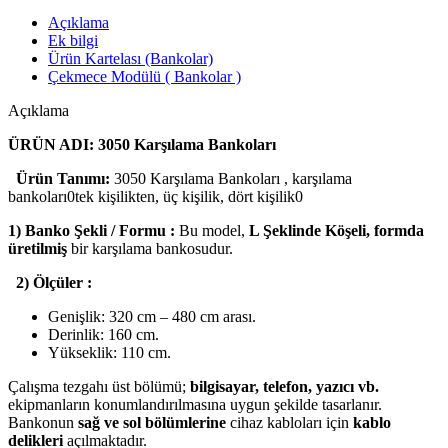
Açıklama
Ek bilgi
Ürün Kartelası (Bankolar)
Çekmece Modülü ( Bankolar )
Açıklama
ÜRÜN ADI: 3050 Karşılama Bankoları
Ürün Tanımı:
3050 Karşılama Bankoları , karşılama
bankoları0tek kişilikten, üç kişilik, dört kişilik0
1) Banko Şekli / Formu :
Bu model,
L Şeklinde Köşeli, formda
üretilmiş
bir karşılama bankosudur.
2) Ölçüler :
Genişlik: 320 cm – 480 cm arası.
Derinlik: 160 cm.
Yükseklik: 110 cm.
Çalışma tezgahı üst bölümü;
bilgisayar, telefon, yazıcı vb.
ekipmanların konumlandırılmasına uygun şekilde tasarlanır.
Bankonun
sağ ve sol bölümlerine
cihaz kabloları için
kablo
delikleri
açılmaktadır.