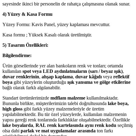
sayesinde ikinci bir personelin de rahatça çalışmasına olanak sunar.
4) Yüzey & Kasa Formu
Yüzey Formu: Kavis Panel, yüzey kaplaması mevcuttur.
Kasa formu ; Yüksek Kasalı olarak üretilmiştir.
5) Tasarım Özellikleri:
Bilgilendirme:
Ürün görsellerinde yer alan bankoların renk ve tonları; ortamda
kullanılan
spot veya LED aydınlatmaların (sarı / beyaz ışık)
,
duvar renklerinin
,
ahşap kaplama
,
duvar kâğıdı
veya
reflektif
boya
gibi yüzeylerin oluşturduğu
ışık yansıma ve gölge etkilerine
bağlı olarak farklı algılanabilir.
Standart üretimlerimizde
mdflam malzeme
kullanılmaktadır.
Bununla birlikte, müşterilerimizin talebi doğrultusunda
lake boya,
high gloss
gibi farklı yüzey malzemeleriyle de üretim
yapılabilmektedir. Bu tür özel yüzeylerde, kullanılan malzemenin
yapısı gereği renk tonlarında farklılıklar oluşabilmektedir. Özellikle
lake boyalarda
,
RAL renk kartelasında aynı renk kodu
seçilmiş
olsa dahi
parlak ve mat uygulamalar arasında
ton farkı