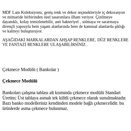
MDF Lam Koleksiyonu; geniş renk ve dekor seçenekleriyle iç dekorasyon
ve mimaride birbirinden özel tasarımlara ilham veriyor. Çizilmeye
dayanıklı, kolay temizlenebilir, anti bakteriyel , solmaya ve sararmaya
dirençli yapısıyla hem yaşam alanlarında hem de kamusal alanlarda şıklığı
ve kaliteyi buluşturuyor.
AŞAĞIDAKİ MARKALARDAN AHŞAP RENKLERE, DÜZ RENKLERE
VE FANTAZİ RENKLERE ULAŞABİLİRSİNİZ..
Çekmece Modülü ( Bankolar )
Çekmece Modülü
Bankoları çalışma tablası alt kısmında çekmece modülü Standart
Üretim; Üst tablaya asmalı tek kilitli çekmece olarak sunulmaktadır.
Bazı banko modelleriniz kendinden modele bağlı çekmecelidir. bu
ürünlerde asma çekmece bulunmaz.