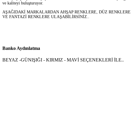
ve kaliteyi buluşturuyor.
AŞAĞIDAKİ MARKALARDAN AHŞAP RENKLERE, DÜZ RENKLERE
VE FANTAZİ RENKLERE ULAŞABİLİRSİNİZ..
Banko Aydınlatma
BEYAZ -GÜNIŞIĞI - KIRMIZ - MAVİ SEÇENEKLERİ İLE..