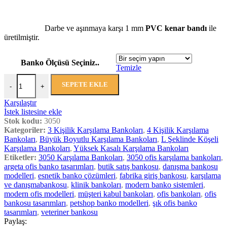
Darbe ve aşınmaya karşı 1 mm
PVC kenar bandı
ile
üretilmiştir.
Banko Ölçüsü Seçiniz..
Temizle
3050 Karşılama Bankoları adet
SEPETE EKLE
-
+
Karşılaştır
İstek listesine ekle
Stok kodu:
3050
Kategoriler:
3 Kişilik Karşılama Bankoları
,
4 Kişilik Karşılama
Bankoları
,
Büyük Boyutlu Karşılama Bankoları
,
L Şeklinde Köşeli
Karşılama Bankoları
,
Yüksek Kasalı Karşılama Bankoları
Etiketler:
3050 Karşılama Bankoları
,
3050 ofis karşılama bankoları
,
argeta ofis banko tasarımları
,
butik satış bankosu
,
danışma bankosu
modelleri
,
esnetik banko çözümleri
,
fabrika giriş bankosu
,
karşılama
ve danışmabankosu
,
klinik bankoları
,
modern banko sistemleri
,
modern ofis modelleri
,
müşteri kabul bankoları
,
ofis bankoları
,
ofis
bankosu tasarımları
,
petshop banko modelleri
,
şık ofis banko
tasarımları
,
veteriner bankosu
Paylaş: