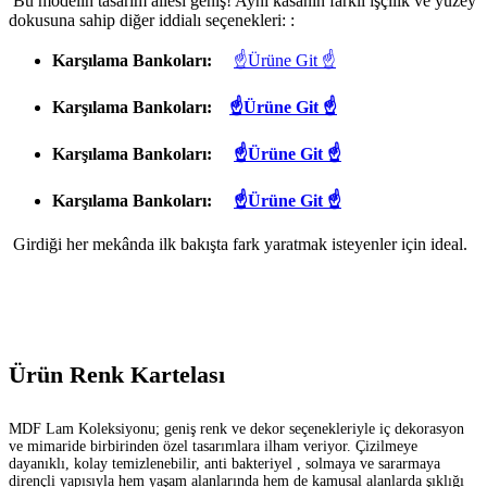
Bu modelin tasarım ailesi geniş! Aynı kasanın farklı işçilik ve yüzey
dokusuna sahip diğer iddialı seçenekleri: :
Karşılama Bankoları:
☝Ürüne Git ☝
Karşılama Bankoları:
☝Ürüne Git ☝
Karşılama Bankoları:
☝Ürüne Git ☝
Karşılama Bankoları:
☝Ürüne Git ☝
Girdiği her mekânda ilk bakışta fark yaratmak isteyenler için ideal.
Ürün Renk Kartelası
MDF Lam Koleksiyonu; geniş renk ve dekor seçenekleriyle iç dekorasyon
ve mimaride birbirinden özel tasarımlara ilham veriyor. Çizilmeye
dayanıklı, kolay temizlenebilir, anti bakteriyel , solmaya ve sararmaya
dirençli yapısıyla hem yaşam alanlarında hem de kamusal alanlarda şıklığı