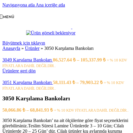
Navigasyona atla
Ana içeriğe atla
MENÜ
Büyütmek için tıklayın
Anasayfa
»
Ürünler
»
3050 Karşılama Bankoları
Fiyat
3049 Karşılama Bankoları
86,527.64
₺
–
105,337.99
₺
+ % 10 KDV
aralığı:
FİYATLARA DAHİL DEĞİLDİR..
86,527.64 ₺
Ürünlere geri dön
-
Fiyat
105,337.99 ₺
3051 Karşılama Bankoları
58,111.43
₺
–
79,903.22
₺
+ % 10 KDV
aralığı:
FİYATLARA DAHİL DEĞİLDİR..
58,111.43 ₺
3050 Karşılama Bankoları
-
79,903.22 ₺
Fiyat
50,066.86
₺
–
68,841.93
₺
+ % 10 KDV FİYATLARA DAHİL DEĞİLDİR..
aralığı:
3050 Karşılama Bankoları’ na ait ölçülerine göre fiyat seçeneklerini
50,066.86 ₺
görebilirsiniz.Teslim Süresi Lamine Ürünlerde 3 – 10 Gün; Cilalı
-
Ürünlerde 20 – 25 Gün’ dür. Cilalı ürünler kış aylarında kuruma
68,841.93 ₺