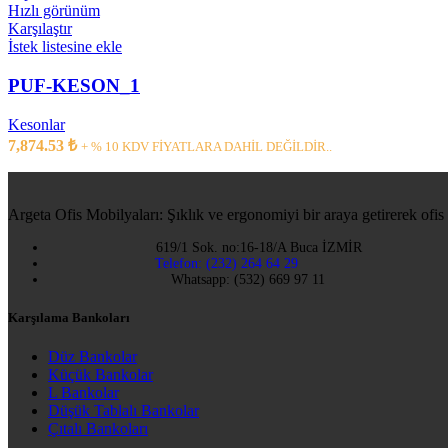
Hızlı görünüm
Karşılaştır
İstek listesine ekle
PUF-KESON_1
Kesonlar
7,874.53
₺
+ % 10 KDV FİYATLARA DAHİL DEĞİLDİR..
Argeta Ofis Mobilyaları: Şıklık ve ergonomiyi bir araya getirerek ofis
619/1 Sok. no:16-18/A Buca İZMİR
Telefon: (232) 264 64 29
Whatsapp: (532) 669 97 11
Karşılama Bankoları
Düz Bankolar
Küçük Bankolar
L Bankolar
Düşük Tablalı Bankolar
Çıtalı Bankoları