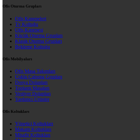
Ofis Oturma Grupları
Ofis Kanepeleri
Tv Koltuğu
Ofis Kanepesi
Küçük Oturma Grupları
Klasik Oturma Grupları
Bekleme Koltuğu
Ofis Mobilyaları
Ofis Masa Takımları
Çoklu Çalışma Grupları
Dosya Dolapları
Toplantı Masaları
Vestiyer Dolapları
Yardımcı Ürünler
Ofis Koltukları
Yönetici Koltukları
Makam Koltukları
Misafir Koltukları