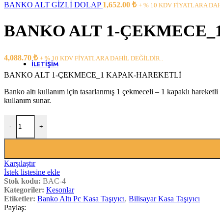
Banko Ara Raflı
BANKO ALT GİZLİ DOLAP
1,652.00
₺
+ % 10 KDV FİYATLARA DAH
Çarpma Kapı
Kesonlar
BANKO ALT 1-ÇEKMECE_
Klavyeler
Ofis Saksıları
Pc Taşıyıcılar
Yazıcı Dolapları
4,088.70
₺
+ % 10 KDV FİYATLARA DAHİL DEĞİLDİR..
İLETIŞIM
BANKO ALT 1-ÇEKMECE_1 KAPAK-HAREKETLİ
Banko altı kullanım için tasarlanmış 1 çekmeceli – 1 kapaklı hareketli
kullanım sunar.
BANKO ALT 1-ÇEKMECE_1 KAPAK-HAREKETLİ adet
-
+
Karşılaştır
İstek listesine ekle
Stok kodu:
BAC-4
Kategoriler:
Kesonlar
Etiketler:
Banko Altı Pc Kasa Taşıyıcı
,
Bilisayar Kasa Taşıyıcı
Paylaş: