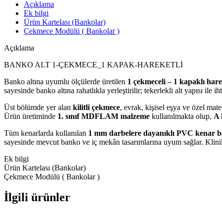
Açıklama
Ek bilgi
Ürün Kartelası (Bankolar)
Çekmece Modülü ( Bankolar )
Açıklama
BANKO ALT 1-ÇEKMECE_1 KAPAK-HAREKETLİ
Banko altına uyumlu ölçülerde üretilen
1 çekmeceli – 1 kapaklı hare
sayesinde banko altına rahatlıkla yerleştirilir; tekerlekli alt yapısı ile 
Üst bölümde yer alan
kilitli çekmece
, evrak, kişisel eşya ve özel ma
Ürün üretiminde
1. sınıf MDFLAM malzeme
kullanılmakta olup,
A 
Tüm kenarlarda kullanılan
1 mm darbelere dayanıklı PVC kenar 
sayesinde mevcut banko ve iç mekân tasarımlarına uyum sağlar. Klinikler
Ek bilgi
Ürün Kartelası (Bankolar)
Çekmece Modülü ( Bankolar )
İlgili ürünler