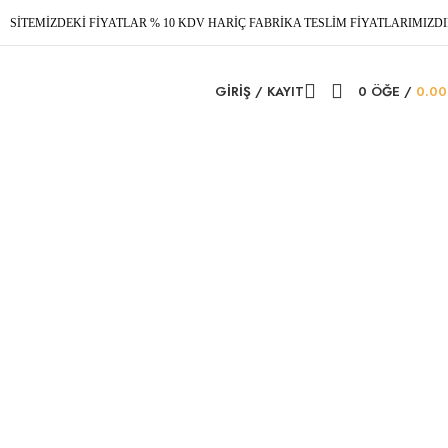
SİTEMİZDEKİ FİYATLAR % 10 KDV HARİÇ FABRİKA TESLİM FİYATLARIMIZDI
GIRIŞ / KAYIT
0
ÖĞE
/
0.0