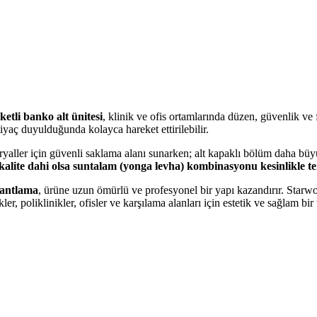
ketli banko alt ünitesi
, klinik ve ofis ortamlarında düzen, güvenlik ve
ihtiyaç duyulduğunda kolayca hareket ettirilebilir.
teryaller için güvenli saklama alanı sunarken; alt kapaklı bölüm daha bü
kalite dahi olsa suntalam (yonga levha) kombinasyonu kesinlikle te
bantlama
, ürüne uzun ömürlü ve profesyonel bir yapı kazandırır. St
, poliklinikler, ofisler ve karşılama alanları için estetik ve sağlam bi