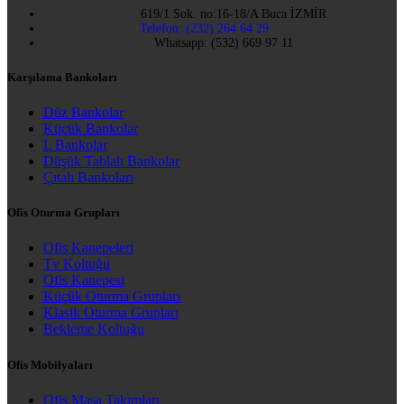
619/1 Sok. no:16-18/A Buca İZMİR
Telefon: (232) 264 64 29
Whatsapp: (532) 669 97 11
Karşılama Bankoları
Düz Bankolar
Küçük Bankolar
L Bankolar
Düşük Tablalı Bankolar
Çıtalı Bankoları
Ofis Oturma Grupları
Ofis Kanepeleri
Tv Koltuğu
Ofis Kanepesi
Küçük Oturma Grupları
Klasik Oturma Grupları
Bekleme Koltuğu
Ofis Mobilyaları
Ofis Masa Takımları