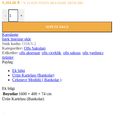
9,304.06
₺
+ % 10 KDV FİYATLARA DAHİL DEĞİLDİR..
OFİS SAKSISI-2 adet
-
+
SEPETE EKLE
Karşılaştır
İstek listesine ekle
Stok kodu:
OSKS-2
Kategoriler:
Ofis Saksıları
Etiketler:
ofis aksesuar
,
ofis çiçeklik
,
ofis saksısı
,
ofis yardımcı
ürünler
Paylaş:
Ek bilgi
Ürün Kartelası (Bankolar)
Çekmece Modülü ( Bankolar )
Ek bilgi
Boyutlar
1600 × 400 × 74 cm
Ürün Kartelası (Bankolar)