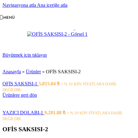
Navigasyona atla
Ana içeriğe atla
MENÜ
Büyütmek için tıklayın
Anasayfa
»
Ürünler
»
OFİS SAKSISI-2
OFİS SAKSISI-1
5,815.04
₺
+ % 10 KDV FİYATLARA DAHİL
DEĞİLDİR..
Ürünlere geri dön
YAZICI DOLABI-1
9,281.88
₺
+ % 10 KDV FİYATLARA DAHİL
DEĞİLDİR..
OFİS SAKSISI-2