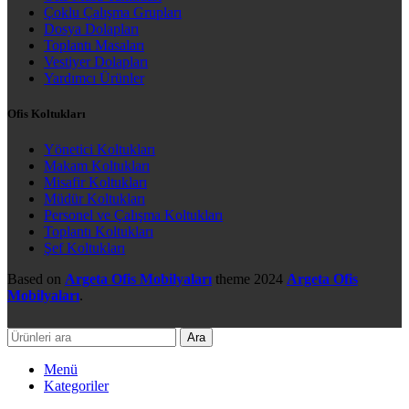
Çoklu Çalışma Grupları
Dosya Dolapları
Toplantı Masaları
Vestiyer Dolapları
Yardımcı Ürünler
Ofis Koltukları
Yönetici Koltukları
Makam Koltukları
Misafir Koltukları
Müdür Koltukları
Personel ve Çalışma Koltukları
Toplantı Koltukları
Şef Koltukları
Based on
Argeta Ofis Mobilyaları
theme
2024
Argeta Ofis
Mobilyaları
.
Ara
Menü
Kategoriler