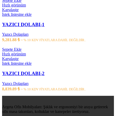
Sepete Ekle
Hızlı görünüm
Karşılaştır
İstek listesine ekle
YAZICI DOLABI-1
Yazıcı Dolapları
9,281.88
₺
+ % 10 KDV FİYATLARA DAHİL DEĞİLDİR..
Sepete Ekle
Hızlı görünüm
Karşılaştır
İstek listesine ekle
YAZICI DOLABI-2
Yazıcı Dolapları
8,839.89
₺
+ % 10 KDV FİYATLARA DAHİL DEĞİLDİR..
Argeta Ofis Mobilyaları: Şıklık ve ergonomiyi bir araya getirerek
ofis masa takımları, koltuklar ve kanepeler üretiyoruz.